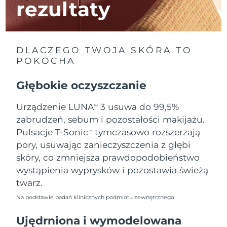
rezultaty
Oczekiwany czas dostawy
Izrael
8/15/26
DLACZEGO TWOJA SKÓRA TO
Oczekiwany czas dostawy
Włochy
8/11/26
POKOCHA
Oczekiwany czas dostawy
Głębokie oczyszczanie
Japonia
8/14/26
Urządzenie LUNA
3 usuwa do 99,5%
TM
Oczekiwany czas dostawy
Jersey
zabrudzeń, sebum i pozostałości makijażu.
8/16/26
Pulsacje T-Sonic
tymczasowo rozszerzają
TM
Oczekiwany czas dostawy
Kazachstan
pory, usuwając zanieczyszczenia z głębi
8/13/26
skóry, co zmniejsza prawdopodobieństwo
wystąpienia wyprysków i pozostawia świeżą
Oczekiwany czas dostawy
Kuwejt
8/11/26
twarz.
Na podstawie badań klinicznych podmiotu zewnętrznego
Oczekiwany czas dostawy
Łotwa
8/11/26
Ujędrniona i wymodelowana