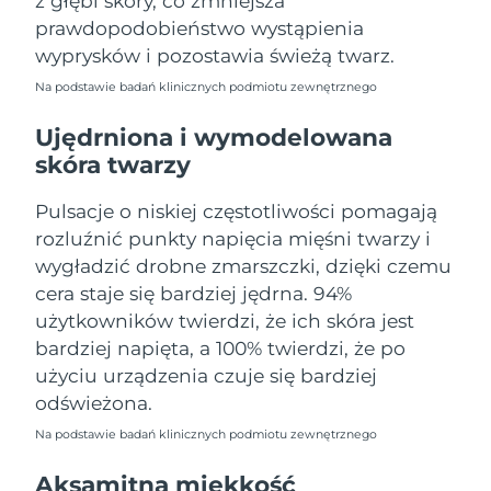
z głębi skóry, co zmniejsza
Oczekiwany czas dostawy
Portoryko
prawdopodobieństwo wystąpienia
8/13/26
wyprysków i pozostawia świeżą twarz.
Oczekiwany czas dostawy
Katar
Na podstawie badań klinicznych podmiotu zewnętrznego
8/12/26
Ujędrniona i wymodelowana
Oczekiwany czas dostawy
Reunion
skóra twarzy
8/16/26
Pulsacje o niskiej częstotliwości pomagają
Oczekiwany czas dostawy
Rumunia
8/11/26
rozluźnić punkty napięcia mięśni twarzy i
wygładzić drobne zmarszczki, dzięki czemu
Oczekiwany czas dostawy
Rosja
cera staje się bardziej jędrna. 94%
8/19/26
użytkowników twierdzi, że ich skóra jest
Oczekiwany czas dostawy
bardziej napięta, a 100% twierdzi, że po
Arabia Saudyjska
8/12/26
użyciu urządzenia czuje się bardziej
odświeżona.
Oczekiwany czas dostawy
Singapur
8/13/26
Na podstawie badań klinicznych podmiotu zewnętrznego
Oczekiwany czas dostawy
Aksamitna miękkość
Słowacja