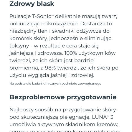
Zdrowy blask
Oczekiwany czas dostawy
Tajlandia
8/15/26
Pulsacje T-Sonic
delikatnie masują twarz,
TM
pobudzając mikrokrążenie. Dostarcza to
Oczekiwany czas dostawy
Turcja
8/12/26
niezbędny tlen i składniki odżywcze do
komórek skóry, jednocześnie eliminując
Zjednoczone Emiraty
Oczekiwany czas dostawy
toksyny - w rezultacie cera staje się
Arabskie
8/12/26
jaśniejsza i zdrowsza. 100% użytkowników
twierdzi, że ich skóra jest bardziej
Oczekiwany czas dostawy
Wielka Brytania
promienna, a 98% twierdzi, że ich skóra po
8/11/26
użyciu wygląda jaśniej i zdrowiej.
Oczekiwany czas dostawy
Stany Zjednoczone
Na podstawie badań klinicznych podmiotu zewnętrznego
8/12/26
Bezproblemowe przygotowanie
Oczekiwany czas dostawy
Uzbekistan
8/16/26
Najlepszy sposób na przygotowanie skóry
Oczekiwany czas dostawy
pod skuteczniejszą pielęgnację. LUNA
3
Wietnam
TM
8/17/26
umożliwia aktywnym składnikom kremów,
serum i maseczek przenikanie w głąb skóry,