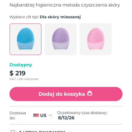
5
Najbardziej higieniczna metoda czyszczenia skóry
stars,
average
rating
Wybierz cilt tipi:
Dla skóry mieszanej
value.
Read
815
Reviews.
Same
page
link.
Dostępny
$ 219
VAT i cło wliczone
Dodaj do koszyka
Oczekiwany czas dostawy:
Dostawa
US
8/12/26
do: