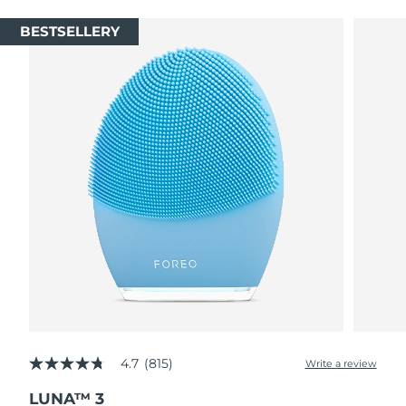
BESTSELLERY
4.7
(815)
Write a review
4.7
out
LUNA™ 3
of