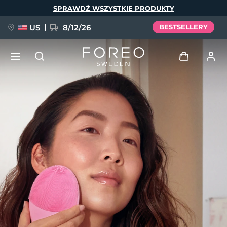
Przejdź
SPRAWDŹ WSZYSTKIE PRODUKTY
do
treści
US
8/12/26
BESTSELLERY
NOWOŚĆ
Zaloguj
Język
BREAKING NEWS
Profil użytkownika
English
Deutsch
Español
Moje urządzenia
FAQ™ Pure Beauty-Tech Elixir
Français
Italiano
Português
Moje zamówienia
Polski
Svenska
Русский
Türkçe
简体中文
繁體中文
Moje adresy
issa™ Teeth Whitening Set
Moje subskrypcje