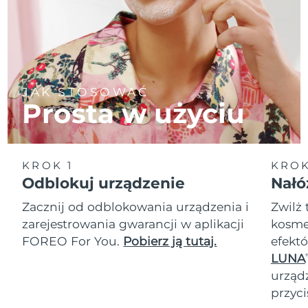
JAK STOSOWAĆ
Prosta w użyciu
KROK 1
KROK
Odblokuj urządzenie
Nałó
Zacznij od odblokowania urządzenia i
Zwilż 
zarejestrowania gwarancji w aplikacji
kosmet
FOREO For You.
Pobierz ją tutaj.
efektó
LUNA
T
urząd
przyci