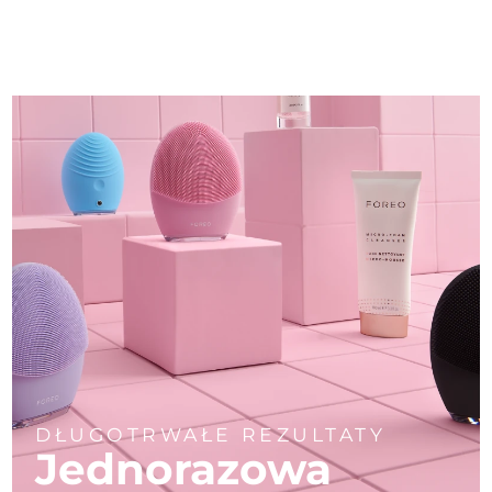
DŁUGOTRWAŁE REZULTATY
Jednorazowa