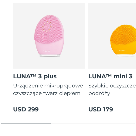
letnia gwarancja)
16 intensywności, ergonomiczny i lekki design z
instrukcjami zabiegów w aplikacji.
LUNA™ 3 plus
LUNA™ mini 3
Urządzenie mikroprądowe
Szybkie oczyszcz
czyszczące twarz ciepłem
podróży
USD 299
USD 179