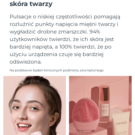
skóra twarzy
Oczekiwany czas dostawy
Liban
8/12/26
Pulsacje o niskiej częstotliwości pomagają
Oczekiwany czas dostawy
Litwa
rozluźnić punkty napięcia mięśni twarzy i
8/11/26
wygładzić drobne zmarszczki. 94%
użytkowników twierdzi, że ich skóra jest
Oczekiwany czas dostawy
Luksemburg
8/11/26
bardziej napięta, a 100% twierdzi, że po
użyciu urządzenia czuje się bardziej
Oczekiwany czas dostawy
SRA Makau (Chiny)
odświeżona.
8/13/26
Na podstawie badań klinicznych podmiotu zewnętrznego
Oczekiwany czas dostawy
Malezja
8/14/26
Oczekiwany czas dostawy
Malta
8/11/26
Oczekiwany czas dostawy
Meksyk
8/15/26
Oczekiwany czas dostawy
Monako
8/12/26