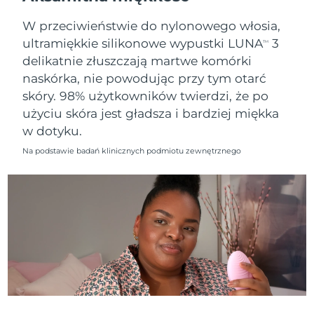
8/11/26
W przeciwieństwie do nylonowego włosia,
Oczekiwany czas dostawy
Słowenia
ultramiękkie silikonowe wypustki LUNA
3
8/11/26
TM
delikatnie złuszczają martwe komórki
Republika
Oczekiwany czas dostawy
naskórka, nie powodując przy tym otarć
Południowej Afryki
8/19/26
skóry. 98% użytkowników twierdzi, że po
użyciu skóra jest gładsza i bardziej miękka
Oczekiwany czas dostawy
Korea Południowa
w dotyku.
8/13/26
Na podstawie badań klinicznych podmiotu zewnętrznego
Oczekiwany czas dostawy
Hiszpania
8/11/26
Oczekiwany czas dostawy
Szwecja
8/11/26
Oczekiwany czas dostawy
Szwajcaria
8/11/26
Oczekiwany czas dostawy
Tajwan
8/16/26