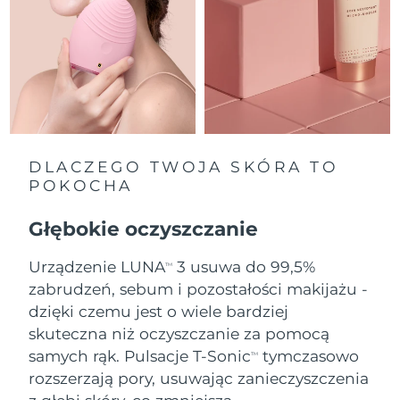
Oczekiwany czas dostawy
Holandia
8/11/26
Oczekiwany czas dostawy
Nowa Zelandia
8/11/26
Oczekiwany czas dostawy
Norwegia
8/11/26
DLACZEGO TWOJA SKÓRA TO
POKOCHA
Oczekiwany czas dostawy
Oman
8/14/26
Głębokie oczyszczanie
Oczekiwany czas dostawy
Filipiny
Urządzenie LUNA
3 usuwa do 99,5%
8/14/26
TM
zabrudzeń, sebum i pozostałości makijażu -
Oczekiwany czas dostawy
dzięki czemu jest o wiele bardziej
Polska
8/12/26
skuteczna niż oczyszczanie za pomocą
samych rąk. Pulsacje T-Sonic
tymczasowo
Oczekiwany czas dostawy
TM
Portugalia
8/11/26
rozszerzają pory, usuwając zanieczyszczenia