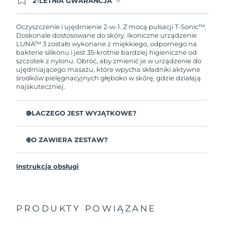
2-LETNIA GWARANCJA
Dzisiejsze zamówienie uprawnia do korzystania z
pełnej gwarancji FOREO. Oznacza to, że w
przypadku wystąpienia problemów w ciągu 2 lat
Oczyszczenie i ujędrnienie 2-w-1. Z mocą pulsacji T-Sonic™.
od zakupu, FOREO bezpłatnie wymieni produkt.
Doskonale dostosowane do skóry. Ikoniczne urządzenie
LUNA™ 3 zostało wykonane z miękkiego, odpornego na
bakterie silikonu i jest 35-krotnie bardziej higieniczne od
szczotek z nylonu. Obróć, aby zmienić je w urządzenie do
ujędrniającego masażu, które wpycha składniki aktywne
środków pielęgnacyjnych głęboko w skórę, gdzie działają
najskuteczniej.
DLACZEGO JEST WYJĄTKOWE?
Udowodniono klinicznie, że usuwa 99,5%
zanieczyszczeń, sebum i pozostałości makijażu.
CO ZAWIERA ZESTAW?
Usuń zalegające głęboko w porach nieczystości,
LUNA
3
™
zmniejszając prawdopodobieństwo wyprysków.
Instrukcja obsługi
Kabel ładujący USB
Wygładza drobne linie i odpręża miejsca napięcia
mięśni twarzy.
Saszetka
Masuje twarz, aby zwiększyć mikrokrążenie dla
Przewodnik „Szybki start”
jaśniejszej, zdrowszej cery.
PRODUKTY POWIĄZANE
Ogólna instrukcja
Ultramiękkie wypustki z silikonu delikatnie usuwają
2-letnia gwarancja (Hiszpania, Portugalia, Szwecja: 3-
martwy naskórek bez ścierania.