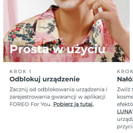
JAK STOSOWAĆ
Prosta w użyciu
KROK 1
KROK
Odblokuj urządzenie
Nałó
Zacznij od odblokowania urządzenia i
Zwilż 
zarejestrowania gwarancji w aplikacji
kosmet
FOREO For You.
Pobierz ją tutaj.
efektó
LUNA
T
urząd
przyci