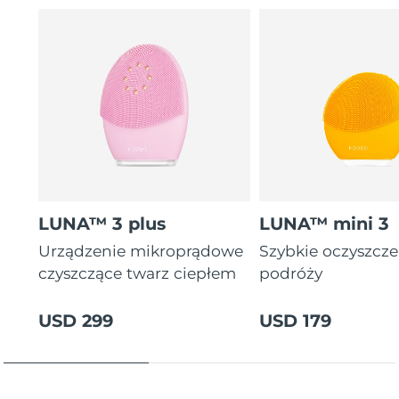
letnia gwarancja)
16 intensywności, ergonomiczny i lekki design z
instrukcjami zabiegów w aplikacji.
LUNA™ 3 plus
LUNA™ mini 3
Urządzenie mikroprądowe
Szybkie oczyszcz
czyszczące twarz ciepłem
podróży
USD 299
USD 179