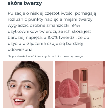
skóra twarzy
Oczekiwany czas dostawy
Liban
10/8/26
Pulsacje o niskiej częstotliwości pomagają
Oczekiwany czas dostawy
Litwa
rozluźnić punkty napięcia mięśni twarzy i
9/8/26
wygładzić drobne zmarszczki. 94%
użytkowników twierdzi, że ich skóra jest
Oczekiwany czas dostawy
Luksemburg
9/8/26
bardziej napięta, a 100% twierdzi, że po
użyciu urządzenia czuje się bardziej
Oczekiwany czas dostawy
SRA Makau (Chiny)
odświeżona.
11/8/26
Na podstawie badań klinicznych podmiotu zewnętrznego
Oczekiwany czas dostawy
Malezja
12/8/26
Oczekiwany czas dostawy
Malta
9/8/26
Oczekiwany czas dostawy
Meksyk
13/8/26
Oczekiwany czas dostawy
Monako
10/8/26