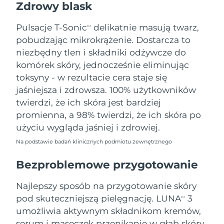
Zdrowy blask
Oczekiwany czas dostawy
Tajlandia
13/8/26
Pulsacje T-Sonic
delikatnie masują twarz,
TM
pobudzając mikrokrążenie. Dostarcza to
Oczekiwany czas dostawy
Turcja
10/8/26
niezbędny tlen i składniki odżywcze do
komórek skóry, jednocześnie eliminując
Zjednoczone Emiraty
Oczekiwany czas dostawy
toksyny - w rezultacie cera staje się
Arabskie
10/8/26
jaśniejsza i zdrowsza. 100% użytkowników
twierdzi, że ich skóra jest bardziej
Oczekiwany czas dostawy
Wielka Brytania
promienna, a 98% twierdzi, że ich skóra po
9/8/26
użyciu wygląda jaśniej i zdrowiej.
Oczekiwany czas dostawy
Stany Zjednoczone
Na podstawie badań klinicznych podmiotu zewnętrznego
10/8/26
Bezproblemowe przygotowanie
Oczekiwany czas dostawy
Uzbekistan
14/8/26
Najlepszy sposób na przygotowanie skóry
Oczekiwany czas dostawy
pod skuteczniejszą pielęgnację. LUNA
3
Wietnam
TM
15/8/26
umożliwia aktywnym składnikom kremów,
serum i maseczek przenikanie w głąb skóry,