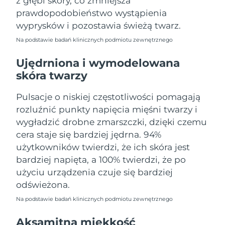
z głębi skóry, co zmniejsza
Oczekiwany czas dostawy
Portoryko
prawdopodobieństwo wystąpienia
11/8/26
wyprysków i pozostawia świeżą twarz.
Oczekiwany czas dostawy
Katar
Na podstawie badań klinicznych podmiotu zewnętrznego
10/8/26
Ujędrniona i wymodelowana
Oczekiwany czas dostawy
Reunion
skóra twarzy
14/8/26
Pulsacje o niskiej częstotliwości pomagają
Oczekiwany czas dostawy
Rumunia
9/8/26
rozluźnić punkty napięcia mięśni twarzy i
wygładzić drobne zmarszczki, dzięki czemu
Oczekiwany czas dostawy
Rosja
cera staje się bardziej jędrna. 94%
17/8/26
użytkowników twierdzi, że ich skóra jest
Oczekiwany czas dostawy
bardziej napięta, a 100% twierdzi, że po
Arabia Saudyjska
10/8/26
użyciu urządzenia czuje się bardziej
odświeżona.
Oczekiwany czas dostawy
Singapur
11/8/26
Na podstawie badań klinicznych podmiotu zewnętrznego
Oczekiwany czas dostawy
Aksamitna miękkość
Słowacja