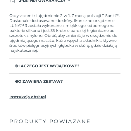
2-LETNIA GWARANCJA
Dzisiejsze zamówienie uprawnia do korzystania z
pełnej gwarancji FOREO. Oznacza to, że w
przypadku wystąpienia problemów w ciągu 2 lat
Oczyszczenie i ujędrnienie 2-w-1. Z mocą pulsacji T-Sonic™.
od zakupu, FOREO bezpłatnie wymieni produkt.
Doskonale dostosowane do skóry. Ikoniczne urządzenie
LUNA™ 3 zostało wykonane z miękkiego, odpornego na
bakterie silikonu i jest 35-krotnie bardziej higieniczne od
szczotek z nylonu. Obróć, aby zmienić je w urządzenie do
ujędrniającego masażu, które wpycha składniki aktywne
środków pielęgnacyjnych głęboko w skórę, gdzie działają
najskuteczniej.
DLACZEGO JEST WYJĄTKOWE?
Udowodniono klinicznie, że usuwa 99,5%
zanieczyszczeń, sebum i pozostałości makijażu.
CO ZAWIERA ZESTAW?
Usuń zalegające głęboko w porach nieczystości,
LUNA
3
™
zmniejszając prawdopodobieństwo wyprysków.
Instrukcja obsługi
Kabel ładujący USB
Wygładza drobne linie i odpręża miejsca napięcia
mięśni twarzy.
Saszetka
Masuje twarz, aby zwiększyć mikrokrążenie dla
Przewodnik „Szybki start”
jaśniejszej, zdrowszej cery.
PRODUKTY POWIĄZANE
Ogólna instrukcja
Ultramiękkie wypustki z silikonu delikatnie usuwają
2-letnia gwarancja (Hiszpania, Portugalia, Szwecja: 3-
martwy naskórek bez ścierania.