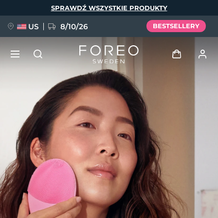
Przejdź
SPRAWDŹ WSZYSTKIE PRODUKTY
do
treści
US
8/10/26
BESTSELLERY
NOWOŚĆ
Zaloguj
Język
BREAKING NEWS
Profil użytkownika
English
Deutsch
Español
Moje urządzenia
FAQ™ Pure Beauty-Tech Elixir
Français
Italiano
Português
Moje zamówienia
Polski
Svenska
Русский
Türkçe
简体中文
繁體中文
Moje adresy
issa™ Teeth Whitening Set
Moje subskrypcje