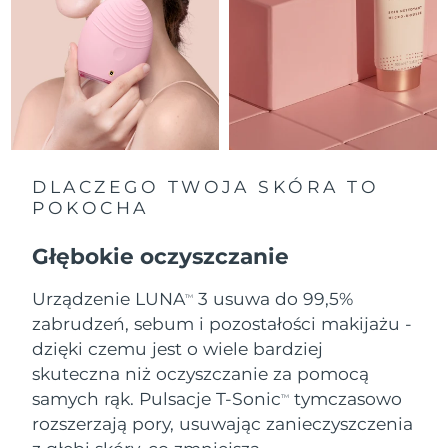
Oczekiwany czas dostawy
Holandia
9/8/26
Oczekiwany czas dostawy
Nowa Zelandia
9/8/26
Oczekiwany czas dostawy
Norwegia
9/8/26
DLACZEGO TWOJA SKÓRA TO
POKOCHA
Oczekiwany czas dostawy
Oman
12/8/26
Głębokie oczyszczanie
Oczekiwany czas dostawy
Filipiny
Urządzenie LUNA
3 usuwa do 99,5%
12/8/26
TM
zabrudzeń, sebum i pozostałości makijażu -
Oczekiwany czas dostawy
dzięki czemu jest o wiele bardziej
Polska
10/8/26
skuteczna niż oczyszczanie za pomocą
samych rąk. Pulsacje T-Sonic
tymczasowo
Oczekiwany czas dostawy
TM
Portugalia
9/8/26
rozszerzają pory, usuwając zanieczyszczenia