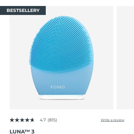
BESTSELLERY
4.7
(815)
Write a review
4.7
out
LUNA™ 3
of