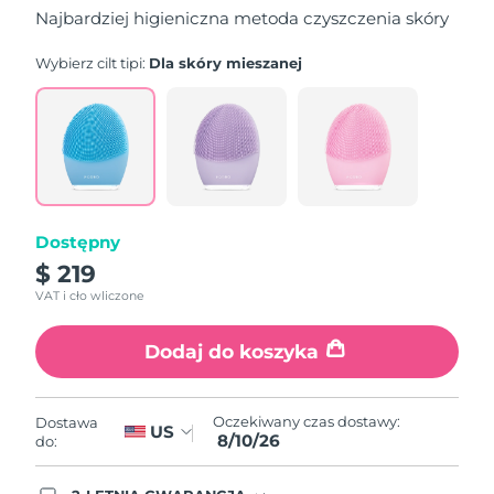
5
Najbardziej higieniczna metoda czyszczenia skóry
stars,
average
rating
Wybierz cilt tipi:
Dla skóry mieszanej
value.
Read
815
Reviews.
Same
page
link.
Dostępny
$ 219
VAT i cło wliczone
Dodaj do koszyka
Oczekiwany czas dostawy:
Dostawa
US
8/10/26
do: