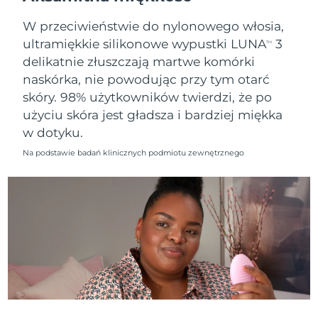
9/8/26
W przeciwieństwie do nylonowego włosia,
Oczekiwany czas dostawy
Słowenia
ultramiękkie silikonowe wypustki LUNA
3
9/8/26
TM
delikatnie złuszczają martwe komórki
Republika
Oczekiwany czas dostawy
naskórka, nie powodując przy tym otarć
Południowej Afryki
17/8/26
skóry. 98% użytkowników twierdzi, że po
użyciu skóra jest gładsza i bardziej miękka
Oczekiwany czas dostawy
Korea Południowa
w dotyku.
11/8/26
Na podstawie badań klinicznych podmiotu zewnętrznego
Oczekiwany czas dostawy
Hiszpania
9/8/26
Oczekiwany czas dostawy
Szwecja
9/8/26
Oczekiwany czas dostawy
Szwajcaria
9/8/26
Oczekiwany czas dostawy
Tajwan
14/8/26