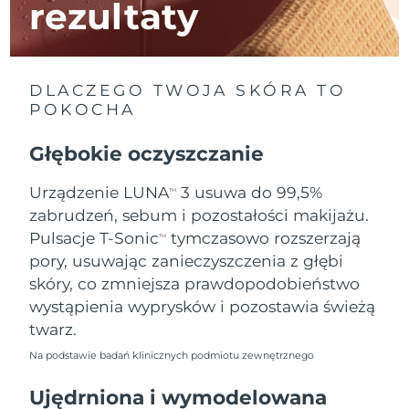
rezultaty
Oczekiwany czas dostawy
Izrael
13/8/26
DLACZEGO TWOJA SKÓRA TO
Oczekiwany czas dostawy
Włochy
9/8/26
POKOCHA
Oczekiwany czas dostawy
Głębokie oczyszczanie
Japonia
12/8/26
Urządzenie LUNA
3 usuwa do 99,5%
TM
Oczekiwany czas dostawy
Jersey
zabrudzeń, sebum i pozostałości makijażu.
14/8/26
Pulsacje T-Sonic
tymczasowo rozszerzają
TM
Oczekiwany czas dostawy
Kazachstan
pory, usuwając zanieczyszczenia z głębi
11/8/26
skóry, co zmniejsza prawdopodobieństwo
wystąpienia wyprysków i pozostawia świeżą
Oczekiwany czas dostawy
Kuwejt
9/8/26
twarz.
Na podstawie badań klinicznych podmiotu zewnętrznego
Oczekiwany czas dostawy
Łotwa
9/8/26
Ujędrniona i wymodelowana