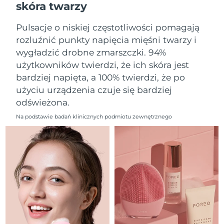
skóra twarzy
Oczekiwany czas dostawy
Liban
12/8/26
Pulsacje o niskiej częstotliwości pomagają
Oczekiwany czas dostawy
Litwa
rozluźnić punkty napięcia mięśni twarzy i
11/8/26
wygładzić drobne zmarszczki. 94%
użytkowników twierdzi, że ich skóra jest
Oczekiwany czas dostawy
Luksemburg
11/8/26
bardziej napięta, a 100% twierdzi, że po
użyciu urządzenia czuje się bardziej
Oczekiwany czas dostawy
SRA Makau (Chiny)
odświeżona.
13/8/26
Na podstawie badań klinicznych podmiotu zewnętrznego
Oczekiwany czas dostawy
Malezja
14/8/26
Oczekiwany czas dostawy
Malta
11/8/26
Oczekiwany czas dostawy
Meksyk
15/8/26
Oczekiwany czas dostawy
Monako
12/8/26