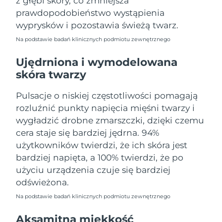
z głębi skóry, co zmniejsza
Oczekiwany czas dostawy
Portoryko
prawdopodobieństwo wystąpienia
13/8/26
wyprysków i pozostawia świeżą twarz.
Oczekiwany czas dostawy
Katar
Na podstawie badań klinicznych podmiotu zewnętrznego
12/8/26
Ujędrniona i wymodelowana
Oczekiwany czas dostawy
Reunion
skóra twarzy
16/8/26
Pulsacje o niskiej częstotliwości pomagają
Oczekiwany czas dostawy
Rumunia
11/8/26
rozluźnić punkty napięcia mięśni twarzy i
wygładzić drobne zmarszczki, dzięki czemu
Oczekiwany czas dostawy
Rosja
cera staje się bardziej jędrna. 94%
19/8/26
użytkowników twierdzi, że ich skóra jest
Oczekiwany czas dostawy
bardziej napięta, a 100% twierdzi, że po
Arabia Saudyjska
12/8/26
użyciu urządzenia czuje się bardziej
odświeżona.
Oczekiwany czas dostawy
Singapur
13/8/26
Na podstawie badań klinicznych podmiotu zewnętrznego
Oczekiwany czas dostawy
Aksamitna miękkość
Słowacja