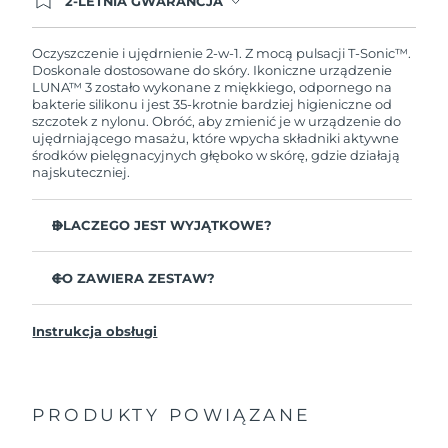
2-LETNIA GWARANCJA
Dzisiejsze zamówienie uprawnia do korzystania z
pełnej gwarancji FOREO. Oznacza to, że w
przypadku wystąpienia problemów w ciągu 2 lat
Oczyszczenie i ujędrnienie 2-w-1. Z mocą pulsacji T-Sonic™.
od zakupu, FOREO bezpłatnie wymieni produkt.
Doskonale dostosowane do skóry. Ikoniczne urządzenie
LUNA™ 3 zostało wykonane z miękkiego, odpornego na
bakterie silikonu i jest 35-krotnie bardziej higieniczne od
szczotek z nylonu. Obróć, aby zmienić je w urządzenie do
ujędrniającego masażu, które wpycha składniki aktywne
środków pielęgnacyjnych głęboko w skórę, gdzie działają
najskuteczniej.
DLACZEGO JEST WYJĄTKOWE?
Udowodniono klinicznie, że usuwa 99,5%
zanieczyszczeń, sebum i pozostałości makijażu.
CO ZAWIERA ZESTAW?
Usuń zalegające głęboko w porach nieczystości,
LUNA
3
™
zmniejszając prawdopodobieństwo wyprysków.
Instrukcja obsługi
Kabel ładujący USB
Wygładza drobne linie i odpręża miejsca napięcia
mięśni twarzy.
Saszetka
Masuje twarz, aby zwiększyć mikrokrążenie dla
Przewodnik „Szybki start”
jaśniejszej, zdrowszej cery.
PRODUKTY POWIĄZANE
Ogólna instrukcja
Ultramiękkie wypustki z silikonu delikatnie usuwają
2-letnia gwarancja (Hiszpania, Portugalia, Szwecja: 3-
martwy naskórek bez ścierania.