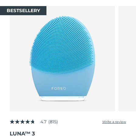
BESTSELLERY
4.7
(815)
Write a review
4.7
out
LUNA™ 3
of