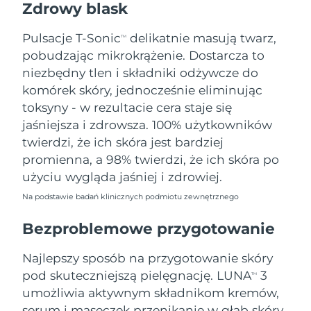
Zdrowy blask
Oczekiwany czas dostawy
Tajlandia
15/8/26
Pulsacje T-Sonic
delikatnie masują twarz,
TM
pobudzając mikrokrążenie. Dostarcza to
Oczekiwany czas dostawy
Turcja
12/8/26
niezbędny tlen i składniki odżywcze do
komórek skóry, jednocześnie eliminując
Zjednoczone Emiraty
Oczekiwany czas dostawy
toksyny - w rezultacie cera staje się
Arabskie
12/8/26
jaśniejsza i zdrowsza. 100% użytkowników
twierdzi, że ich skóra jest bardziej
Oczekiwany czas dostawy
Wielka Brytania
promienna, a 98% twierdzi, że ich skóra po
11/8/26
użyciu wygląda jaśniej i zdrowiej.
Oczekiwany czas dostawy
Stany Zjednoczone
Na podstawie badań klinicznych podmiotu zewnętrznego
12/8/26
Bezproblemowe przygotowanie
Oczekiwany czas dostawy
Uzbekistan
16/8/26
Najlepszy sposób na przygotowanie skóry
Oczekiwany czas dostawy
pod skuteczniejszą pielęgnację. LUNA
3
Wietnam
TM
17/8/26
umożliwia aktywnym składnikom kremów,
serum i maseczek przenikanie w głąb skóry,