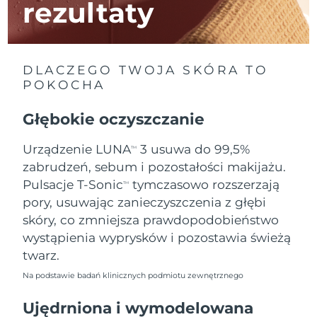
rezultaty
Oczekiwany czas dostawy
Izrael
15/8/26
DLACZEGO TWOJA SKÓRA TO
Oczekiwany czas dostawy
Włochy
11/8/26
POKOCHA
Oczekiwany czas dostawy
Głębokie oczyszczanie
Japonia
14/8/26
Urządzenie LUNA
3 usuwa do 99,5%
TM
Oczekiwany czas dostawy
Jersey
zabrudzeń, sebum i pozostałości makijażu.
16/8/26
Pulsacje T-Sonic
tymczasowo rozszerzają
TM
Oczekiwany czas dostawy
Kazachstan
pory, usuwając zanieczyszczenia z głębi
13/8/26
skóry, co zmniejsza prawdopodobieństwo
wystąpienia wyprysków i pozostawia świeżą
Oczekiwany czas dostawy
Kuwejt
11/8/26
twarz.
Na podstawie badań klinicznych podmiotu zewnętrznego
Oczekiwany czas dostawy
Łotwa
11/8/26
Ujędrniona i wymodelowana