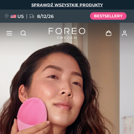
Przejdź
SPRAWDŹ WSZYSTKIE PRODUKTY
do
treści
US
8/12/26
BESTSELLERY
NOWOŚĆ
Zaloguj
Język
BREAKING NEWS
Profil użytkownika
English
Deutsch
Español
Moje urządzenia
FAQ™ Pure Beauty-Tech Elixir
Français
Italiano
Português
Moje zamówienia
Polski
Svenska
Русский
Türkçe
简体中文
繁體中文
Moje adresy
issa™ Teeth Whitening Set
Moje subskrypcje