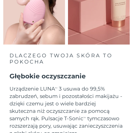
Oczekiwany czas dostawy
Holandia
11/8/26
Oczekiwany czas dostawy
Nowa Zelandia
11/8/26
Oczekiwany czas dostawy
Norwegia
11/8/26
DLACZEGO TWOJA SKÓRA TO
POKOCHA
Oczekiwany czas dostawy
Oman
14/8/26
Głębokie oczyszczanie
Oczekiwany czas dostawy
Filipiny
Urządzenie LUNA
3 usuwa do 99,5%
14/8/26
TM
zabrudzeń, sebum i pozostałości makijażu -
Oczekiwany czas dostawy
dzięki czemu jest o wiele bardziej
Polska
12/8/26
skuteczna niż oczyszczanie za pomocą
samych rąk. Pulsacje T-Sonic
tymczasowo
Oczekiwany czas dostawy
TM
Portugalia
11/8/26
rozszerzają pory, usuwając zanieczyszczenia