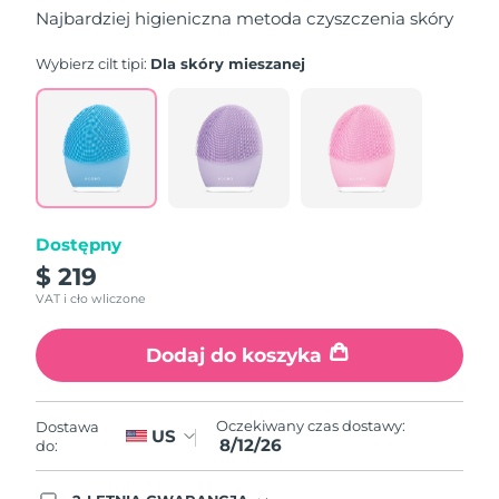
5
Najbardziej higieniczna metoda czyszczenia skóry
stars,
average
rating
Wybierz cilt tipi:
Dla skóry mieszanej
value.
Read
815
Reviews.
Same
page
link.
Dostępny
$ 219
VAT i cło wliczone
Dodaj do koszyka
Oczekiwany czas dostawy:
Dostawa
US
8/12/26
do: