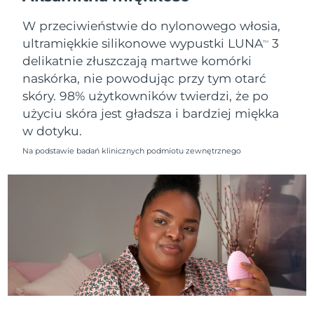
11/8/26
W przeciwieństwie do nylonowego włosia,
Oczekiwany czas dostawy
Słowenia
ultramiękkie silikonowe wypustki LUNA
3
11/8/26
TM
delikatnie złuszczają martwe komórki
Republika
Oczekiwany czas dostawy
naskórka, nie powodując przy tym otarć
Południowej Afryki
19/8/26
skóry. 98% użytkowników twierdzi, że po
użyciu skóra jest gładsza i bardziej miękka
Oczekiwany czas dostawy
Korea Południowa
w dotyku.
13/8/26
Na podstawie badań klinicznych podmiotu zewnętrznego
Oczekiwany czas dostawy
Hiszpania
11/8/26
Oczekiwany czas dostawy
Szwecja
11/8/26
Oczekiwany czas dostawy
Szwajcaria
11/8/26
Oczekiwany czas dostawy
Tajwan
16/8/26