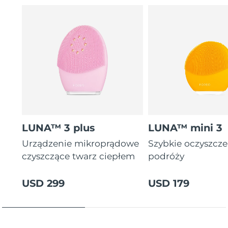
letnia gwarancja)
16 intensywności, ergonomiczny i lekki design z
instrukcjami zabiegów w aplikacji.
LUNA™ 3 plus
LUNA™ mini 3
Urządzenie mikroprądowe
Szybkie oczyszcz
czyszczące twarz ciepłem
podróży
USD 299
USD 179