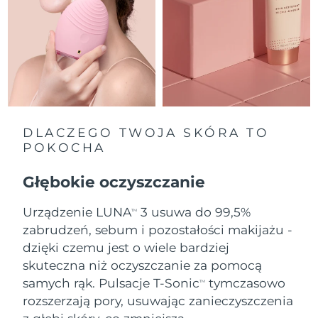
Oczekiwany czas dostawy
Holandia
11/8/26
Oczekiwany czas dostawy
Nowa Zelandia
11/8/26
Oczekiwany czas dostawy
Norwegia
11/8/26
DLACZEGO TWOJA SKÓRA TO
POKOCHA
Oczekiwany czas dostawy
Oman
14/8/26
Głębokie oczyszczanie
Oczekiwany czas dostawy
Filipiny
Urządzenie LUNA
3 usuwa do 99,5%
14/8/26
TM
zabrudzeń, sebum i pozostałości makijażu -
Oczekiwany czas dostawy
dzięki czemu jest o wiele bardziej
Polska
12/8/26
skuteczna niż oczyszczanie za pomocą
samych rąk. Pulsacje T-Sonic
tymczasowo
Oczekiwany czas dostawy
TM
Portugalia
11/8/26
rozszerzają pory, usuwając zanieczyszczenia