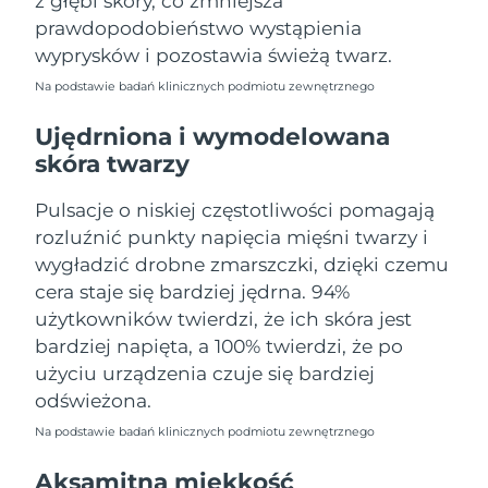
z głębi skóry, co zmniejsza
Oczekiwany czas dostawy
Portoryko
prawdopodobieństwo wystąpienia
13/8/26
wyprysków i pozostawia świeżą twarz.
Oczekiwany czas dostawy
Katar
Na podstawie badań klinicznych podmiotu zewnętrznego
12/8/26
Ujędrniona i wymodelowana
Oczekiwany czas dostawy
Reunion
skóra twarzy
16/8/26
Pulsacje o niskiej częstotliwości pomagają
Oczekiwany czas dostawy
Rumunia
11/8/26
rozluźnić punkty napięcia mięśni twarzy i
wygładzić drobne zmarszczki, dzięki czemu
Oczekiwany czas dostawy
Rosja
cera staje się bardziej jędrna. 94%
19/8/26
użytkowników twierdzi, że ich skóra jest
Oczekiwany czas dostawy
bardziej napięta, a 100% twierdzi, że po
Arabia Saudyjska
12/8/26
użyciu urządzenia czuje się bardziej
odświeżona.
Oczekiwany czas dostawy
Singapur
13/8/26
Na podstawie badań klinicznych podmiotu zewnętrznego
Oczekiwany czas dostawy
Aksamitna miękkość
Słowacja