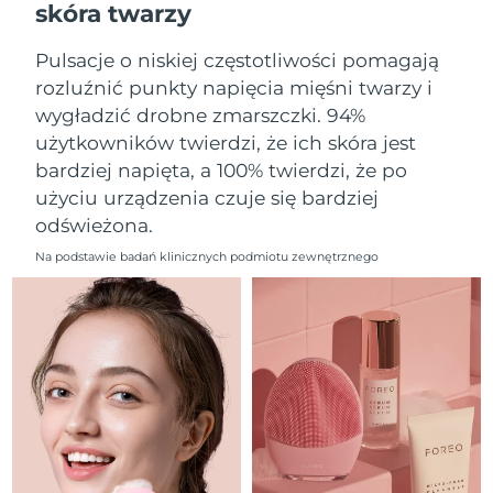
skóra twarzy
Oczekiwany czas dostawy
Liban
12/8/26
Pulsacje o niskiej częstotliwości pomagają
Oczekiwany czas dostawy
Litwa
rozluźnić punkty napięcia mięśni twarzy i
11/8/26
wygładzić drobne zmarszczki. 94%
użytkowników twierdzi, że ich skóra jest
Oczekiwany czas dostawy
Luksemburg
11/8/26
bardziej napięta, a 100% twierdzi, że po
użyciu urządzenia czuje się bardziej
Oczekiwany czas dostawy
SRA Makau (Chiny)
odświeżona.
13/8/26
Na podstawie badań klinicznych podmiotu zewnętrznego
Oczekiwany czas dostawy
Malezja
14/8/26
Oczekiwany czas dostawy
Malta
11/8/26
Oczekiwany czas dostawy
Meksyk
15/8/26
Oczekiwany czas dostawy
Monako
12/8/26