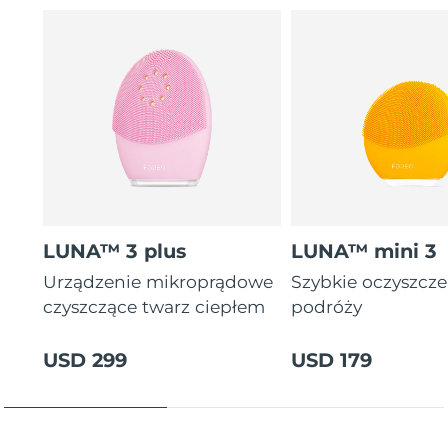
letnia gwarancja)
16 intensywności, ergonomiczny i lekki design z
instrukcjami zabiegów w aplikacji.
LUNA™ 3 plus
LUNA™ mini 3
Urządzenie mikroprądowe
Szybkie oczyszcz
czyszczące twarz ciepłem
podróży
USD 299
USD 179