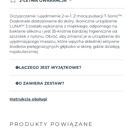
2-LETNIA GWARANCJA
Dzisiejsze zamówienie uprawnia do korzystania z
pełnej gwarancji FOREO. Oznacza to, że w
przypadku wystąpienia problemów w ciągu 2 lat
Oczyszczenie i ujędrnienie 2-w-1. Z mocą pulsacji T-Sonic™.
od zakupu, FOREO bezpłatnie wymieni produkt.
Doskonale dostosowane do skóry. Ikoniczne urządzenie
LUNA™ 3 zostało wykonane z miękkiego, odpornego na
bakterie silikonu i jest 35-krotnie bardziej higieniczne od
szczotek z nylonu. Obróć, aby zmienić je w urządzenie do
ujędrniającego masażu, które wpycha składniki aktywne
środków pielęgnacyjnych głęboko w skórę, gdzie działają
najskuteczniej.
DLACZEGO JEST WYJĄTKOWE?
Udowodniono klinicznie, że usuwa 99,5%
zanieczyszczeń, sebum i pozostałości makijażu.
CO ZAWIERA ZESTAW?
Usuń zalegające głęboko w porach nieczystości,
LUNA
3
™
zmniejszając prawdopodobieństwo wyprysków.
Instrukcja obsługi
Kabel ładujący USB
Wygładza drobne linie i odpręża miejsca napięcia
mięśni twarzy.
Saszetka
Masuje twarz, aby zwiększyć mikrokrążenie dla
Przewodnik „Szybki start”
jaśniejszej, zdrowszej cery.
PRODUKTY POWIĄZANE
Ogólna instrukcja
Ultramiękkie wypustki z silikonu delikatnie usuwają
2-letnia gwarancja (Hiszpania, Portugalia, Szwecja: 3-
martwy naskórek bez ścierania.