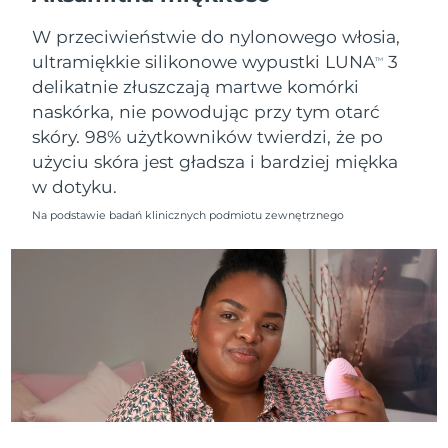
11/8/26
W przeciwieństwie do nylonowego włosia,
Oczekiwany czas dostawy
Słowenia
ultramiękkie silikonowe wypustki LUNA
3
11/8/26
TM
delikatnie złuszczają martwe komórki
Republika
Oczekiwany czas dostawy
naskórka, nie powodując przy tym otarć
Południowej Afryki
19/8/26
skóry. 98% użytkowników twierdzi, że po
użyciu skóra jest gładsza i bardziej miękka
Oczekiwany czas dostawy
Korea Południowa
w dotyku.
13/8/26
Na podstawie badań klinicznych podmiotu zewnętrznego
Oczekiwany czas dostawy
Hiszpania
11/8/26
Oczekiwany czas dostawy
Szwecja
11/8/26
Oczekiwany czas dostawy
Szwajcaria
11/8/26
Oczekiwany czas dostawy
Tajwan
16/8/26