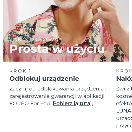
JAK STOSOWAĆ
Prosta w użyciu
KROK 1
KROK
Odblokuj urządzenie
Nałó
Zacznij od odblokowania urządzenia i
Zwilż 
zarejestrowania gwarancji w aplikacji
kosmet
FOREO For You.
Pobierz ją tutaj.
efektó
LUNA
T
urząd
przyci