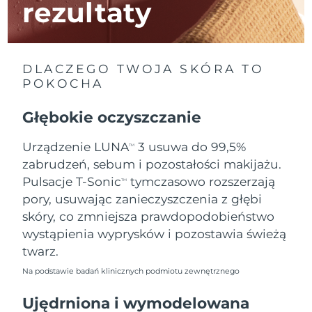
rezultaty
Oczekiwany czas dostawy
Izrael
15/8/26
DLACZEGO TWOJA SKÓRA TO
Oczekiwany czas dostawy
Włochy
11/8/26
POKOCHA
Oczekiwany czas dostawy
Głębokie oczyszczanie
Japonia
14/8/26
Urządzenie LUNA
3 usuwa do 99,5%
TM
Oczekiwany czas dostawy
Jersey
zabrudzeń, sebum i pozostałości makijażu.
16/8/26
Pulsacje T-Sonic
tymczasowo rozszerzają
TM
Oczekiwany czas dostawy
Kazachstan
pory, usuwając zanieczyszczenia z głębi
13/8/26
skóry, co zmniejsza prawdopodobieństwo
wystąpienia wyprysków i pozostawia świeżą
Oczekiwany czas dostawy
Kuwejt
11/8/26
twarz.
Na podstawie badań klinicznych podmiotu zewnętrznego
Oczekiwany czas dostawy
Łotwa
11/8/26
Ujędrniona i wymodelowana