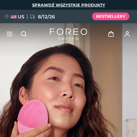
Przejdź
SPRAWDŹ WSZYSTKIE PRODUKTY
do
treści
US
8/12/26
BESTSELLERY
NOWOŚĆ
Zaloguj
Język
BREAKING NEWS
Profil użytkownika
English
Deutsch
Español
Moje urządzenia
FAQ™ Pure Beauty-Tech Elixir
Français
Italiano
Português
Moje zamówienia
Polski
Svenska
Русский
Türkçe
简体中文
繁體中文
Moje adresy
issa™ Teeth Whitening Set
Moje subskrypcje