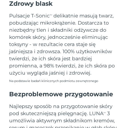
Zdrowy blask
Oczekiwany czas dostawy
Tajlandia
15/8/26
Pulsacje T-Sonic
delikatnie masują twarz,
TM
pobudzając mikrokrążenie. Dostarcza to
Oczekiwany czas dostawy
Turcja
12/8/26
niezbędny tlen i składniki odżywcze do
komórek skóry, jednocześnie eliminując
Zjednoczone Emiraty
Oczekiwany czas dostawy
toksyny - w rezultacie cera staje się
Arabskie
12/8/26
jaśniejsza i zdrowsza. 100% użytkowników
twierdzi, że ich skóra jest bardziej
Oczekiwany czas dostawy
Wielka Brytania
promienna, a 98% twierdzi, że ich skóra po
11/8/26
użyciu wygląda jaśniej i zdrowiej.
Oczekiwany czas dostawy
Stany Zjednoczone
Na podstawie badań klinicznych podmiotu zewnętrznego
12/8/26
Bezproblemowe przygotowanie
Oczekiwany czas dostawy
Uzbekistan
16/8/26
Najlepszy sposób na przygotowanie skóry
Oczekiwany czas dostawy
pod skuteczniejszą pielęgnację. LUNA
3
Wietnam
TM
17/8/26
umożliwia aktywnym składnikom kremów,
serum i maseczek przenikanie w głąb skóry,