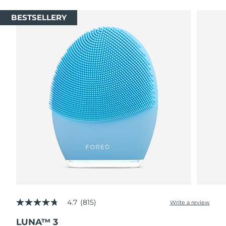
BESTSELLERY
4.7
(815)
Write a review
4.7
out
LUNA™ 3
of