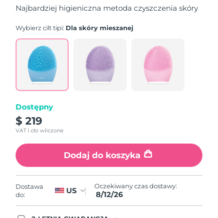
5
Najbardziej higieniczna metoda czyszczenia skóry
stars,
average
rating
Wybierz cilt tipi:
Dla skóry mieszanej
value.
Read
815
Reviews.
Same
page
link.
Dostępny
$ 219
VAT i cło wliczone
Dodaj do koszyka
Oczekiwany czas dostawy:
Dostawa
US
8/12/26
do: