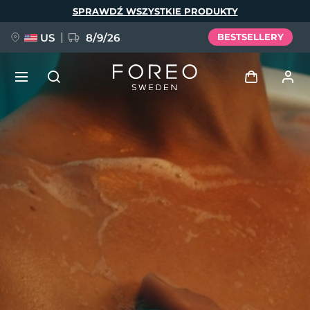
Przejdź
SPRAWDŹ WSZYSTKIE PRODUKTY
do
treści
US
8/9/26
BESTSELLERY
NOWOŚĆ
Zaloguj
Język
BREAKING NEWS
Profil użytkownika
English
Deutsch
Español
Moje urządzenia
FAQ™ Pure Beauty-Tech Elixir
Français
Italiano
Português
Moje zamówienia
Polski
Svenska
Русский
Türkçe
简体中文
繁體中文
Moje adresy
issa™ Teeth Whitening Set
Moje subskrypcje