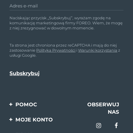
Adres e-mail
Naciskając przycisk „Subskrybuj”, wyrażam zgodę na
komunikację marketingową firmy FOREO. Wiem, że mogę
z niej zrezygnować w dowolnym momencie.
Ta strona jest chroniona przez reCAPTCHA i mają do niej
zastosowanie
Polityka Prywatności
i
Warunki korzystania
z
usługi Google.
POMOC
OBSERWUJ
NAS
Kontakt
MOJE KONTO
Zamówienia & Wysyłka
Rejestracja produktu