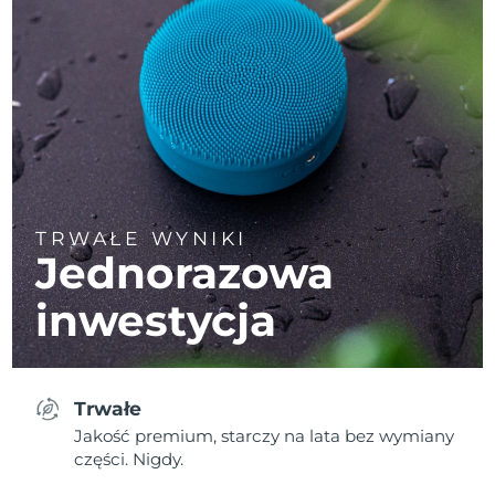
TRWAŁE WYNIKI
Jednorazowa
inwestycja
Trwałe
Jakość premium, starczy na lata bez wymiany
części. Nigdy.