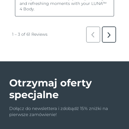
Otrzymaj oferty
specjalne
Dołącz do newslettera i zdobądź 15% zniżki na
pierwsze zamówienie!