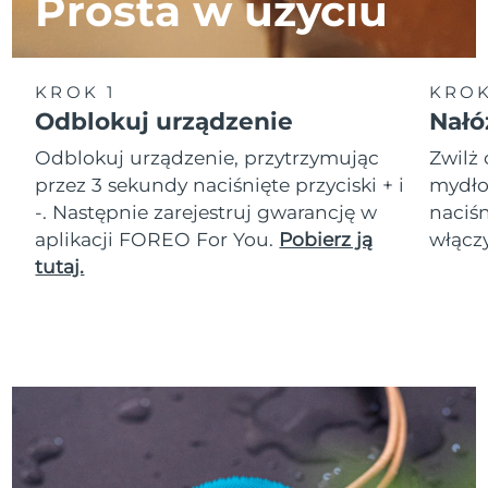
Prosta w użyciu
Oczekiwany czas dostawy
Tajlandia
8/12/26
KROK 1
KROK
Oczekiwany czas dostawy
Turcja
8/9/26
Odblokuj urządzenie
Nałó
Odblokuj urządzenie, przytrzymując
Zwilż 
Zjednoczone Emiraty
Oczekiwany czas dostawy
Arabskie
8/9/26
przez 3 sekundy naciśnięte przyciski + i
mydło.
-. Następnie zarejestruj gwarancję w
naciśn
Oczekiwany czas dostawy
aplikacji FOREO For You.
Pobierz ją
włączy
Wielka Brytania
8/8/26
tutaj.
Oczekiwany czas dostawy
Stany Zjednoczone
8/9/26
Oczekiwany czas dostawy
Uzbekistan
8/13/26
Oczekiwany czas dostawy
Wietnam
8/14/26