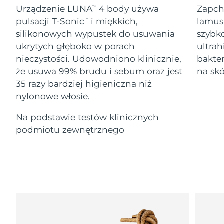
Serum
Gibraltar
All revitalizing eye massagers
issa™ Teeth Whitening Gel
8/12/26
Urządzenie LUNA
4 body używa
Zapch
TM
Advanced pore care essentials
For healthy hair
18% PAP
pulsacji T-Sonic
i miękkich,
lamus
TM
Kosmetyki
Mężczyźni
Oczekiwany czas dostawy
Grecja
silikonowych wypustek do usuwania
szybk
8/8/26
ukrytych głęboko w porach
ultrah
nieczystości. Udowodniono klinicznie,
bakter
SRA Hongkong
Oczekiwany czas dostawy
(Chiny)
8/9/26
że usuwa 99% brudu i sebum oraz jest
na skó
35 razy bardziej higieniczna niż
Kupuj
Oczekiwany czas dostawy
nylonowe włosie.
Węgry
8/8/26
Na podstawie testów klinicznych
Oczekiwany czas dostawy
Islandia
FOREO APP
podmiotu zewnętrznego
8/9/26
O NAS
Oczekiwany czas dostawy
Indonezja
8/6/26
Oczekiwany czas dostawy
Irlandia
8/8/26
Oczekiwany czas dostawy
Wyspa Man
8/10/26