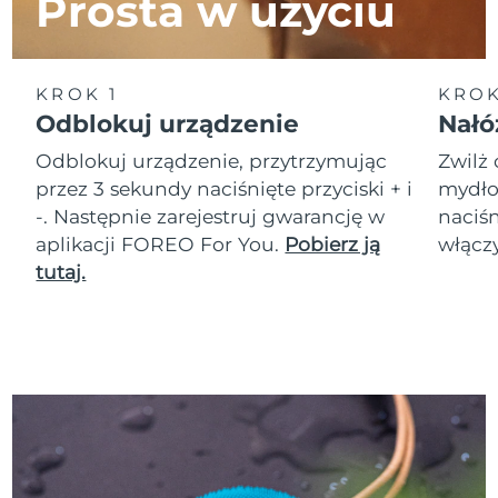
Prosta w użyciu
Oczekiwany czas dostawy
Tajlandia
8/14/26
KROK 1
KROK
Oczekiwany czas dostawy
Turcja
8/11/26
Odblokuj urządzenie
Nałó
Odblokuj urządzenie, przytrzymując
Zwilż 
Zjednoczone Emiraty
Oczekiwany czas dostawy
Arabskie
8/11/26
przez 3 sekundy naciśnięte przyciski + i
mydło.
-. Następnie zarejestruj gwarancję w
naciśn
Oczekiwany czas dostawy
aplikacji FOREO For You.
Pobierz ją
włączy
Wielka Brytania
8/10/26
tutaj.
Oczekiwany czas dostawy
Stany Zjednoczone
8/11/26
Oczekiwany czas dostawy
Uzbekistan
8/15/26
Oczekiwany czas dostawy
Wietnam
8/16/26