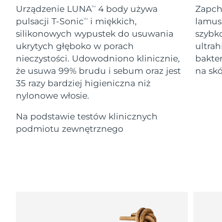
Serum
Gibraltar
All revitalizing eye massagers
issa™ Teeth Whitening Gel
8/14/26
Urządzenie LUNA
4 body używa
Zapch
TM
Advanced pore care essentials
For healthy hair
18% PAP
pulsacji T-Sonic
i miękkich,
lamus
TM
Kosmetyki
Mężczyźni
Oczekiwany czas dostawy
Grecja
silikonowych wypustek do usuwania
szybk
8/10/26
ukrytych głęboko w porach
ultrah
nieczystości. Udowodniono klinicznie,
bakter
SRA Hongkong
Oczekiwany czas dostawy
(Chiny)
8/11/26
że usuwa 99% brudu i sebum oraz jest
na skó
35 razy bardziej higieniczna niż
Kupuj
Oczekiwany czas dostawy
nylonowe włosie.
Węgry
8/10/26
Na podstawie testów klinicznych
Oczekiwany czas dostawy
Islandia
FOREO APP
podmiotu zewnętrznego
8/11/26
O NAS
Oczekiwany czas dostawy
Indonezja
8/8/26
Oczekiwany czas dostawy
Irlandia
8/10/26
Oczekiwany czas dostawy
Wyspa Man
8/12/26