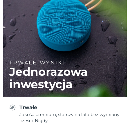
TRWAŁE WYNIKI
Jednorazowa
inwestycja
Trwałe
Jakość premium, starczy na lata bez wymiany
części. Nigdy.