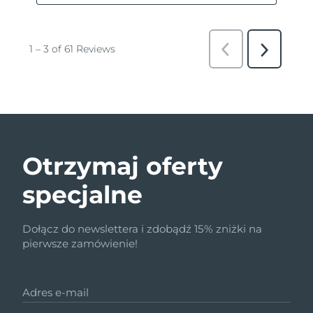
Otrzymaj oferty
specjalne
Dołącz do newslettera i zdobądź 15% zniżki na
pierwsze zamówienie!
Adres e-mail