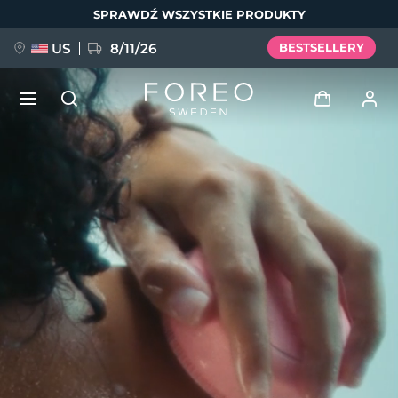
Przejdź
SPRAWDŹ WSZYSTKIE PRODUKTY
do
treści
US
8/11/26
BESTSELLERY
NOWOŚĆ
Zaloguj
Język
BREAKING NEWS
Profil użytkownika
English
Deutsch
Español
Moje urządzenia
FAQ™ Pure Beauty-Tech Elixir
Français
Italiano
Português
Moje zamówienia
Polski
Svenska
Русский
Türkçe
简体中文
繁體中文
Moje adresy
issa™ Teeth Whitening Set
Moje subskrypcje