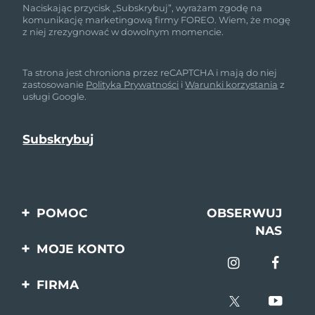
Naciskając przycisk „Subskrybuj”, wyrażam zgodę na
komunikację marketingową firmy FOREO. Wiem, że mogę
z niej zrezygnować w dowolnym momencie.
Ta strona jest chroniona przez reCAPTCHA i mają do niej
zastosowanie
Polityka Prywatności
i
Warunki korzystania
z
usługi Google.
POMOC
OBSERWUJ
NAS
Kontakt
MOJE KONTO
Zamówienia & Wysyłka
Rejestracja produktu
FIRMA
Gwarancja & Zwroty
Pomoc
O nas