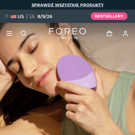
Przejdź
SPRAWDŹ WSZYSTKIE PRODUKTY
do
treści
US
8/9/26
BESTSELLERY
NOWOŚĆ
Zaloguj
Język
BREAKING NEWS
Profil użytkownika
English
Deutsch
Español
Moje urządzenia
FAQ™ Pure Beauty-Tech Elixir
Français
Italiano
Português
Moje zamówienia
Polski
Svenska
Русский
Türkçe
简体中文
繁體中文
Moje adresy
issa™ Teeth Whitening Set
Moje subskrypcje