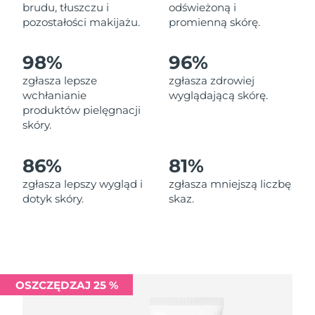
Oczekiwany czas dostawy
brudu, tłuszczu i
odświeżoną i
Liban
9/8/26
pozostałości makijażu.
promienną skórę.
Oczekiwany czas dostawy
Litwa
98%
96%
8/8/26
zgłasza lepsze
zgłasza zdrowiej
Oczekiwany czas dostawy
wchłanianie
wyglądającą skórę.
Luksemburg
8/8/26
produktów pielęgnacji
skóry.
Oczekiwany czas dostawy
SRA Makau (Chiny)
10/8/26
86%
81%
Oczekiwany czas dostawy
Malezja
zgłasza lepszy wygląd i
zgłasza mniejszą liczbę
11/8/26
dotyk skóry.
skaz.
Oczekiwany czas dostawy
Malta
8/8/26
Oczekiwany czas dostawy
Meksyk
12/8/26
OSZCZĘDZAJ 25 %
Oczekiwany czas dostawy
Monako
9/8/26