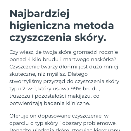
SZWEDZKI RUTYNA PIELĘGNACJI
URODY
Najbardziej
higieniczna metoda
Oczekiwany czas dostawy
Australia
11/8/26
czyszczenia skóry.
Oczekiwany czas dostawy
Oczyszczanie twarzy
Lifting twarzy
Austria
8/8/26
LUNA™ 4 zestaw
BEAR™ 2 zestaw
Czy wiesz, że twoja skóra gromadzi rocznie
Oczekiwany czas dostawy
Bahrajn
ponad 4 kilo brudu i martwego naskórka?
Anti-aging massage
Microcurrent toning
9/8/26
Czyszczenie twarzy dłońmi jest dużo mniej
Pielęgnacja jamy
skuteczne, niż myślisz. Dlatego
Oczekiwany czas dostawy
Nawilżenie
ustnej
Belgia
8/8/26
LUNA™ 4 Plus
BEAR™ 2 go
stworzyliśmy przyrząd do czyszczenia skóry
UFO™ 3 zestaw
issa™ 4
typu 2-w-1, który usuwa 99% brudu,
Massage, LED heating
Microcurrent toning on-the-go
Oczekiwany czas dostawy
FAQ™ ZABIEG ANTI-AGING
Bermudy
Deep facial hydration
Hybrid silicone sonic toothbrush
tłuszczu i pozostałości makijażu, co
14/8/26
potwierdzają badania kliniczne.
NEW
Bośnia i
LUNA™ 4 Men
BEAR™ 2 eyes & lips
Oczekiwany czas dostawy
UFO™ 3 LED
Oferuje on dopasowane czyszczenie, w
Hercegowina
11/8/26
issa™ 4 plus
For men, anti-aging massage
Microcurrent line smoothing device
Near-infrared and red light therapy
oparciu o typ skóry i obszary problemowe.
Smart hybrid silicone sonic toothbrush
device
Anti-aging
Zabiegi LED
Oczekiwany czas dostawy
Ponadto ujędrnia skórę, stosując kierowany