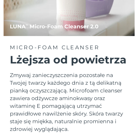
LUNA
Micro-Foam Cleanser 2.0
TM
MICRO-FOAM CLEANSER
Lżejsza od powietrza
Zmywaj zanieczyszczenia pozostałe na
Twojej twarzy każdego dnia z tą delikatną
pianką oczyszczającą. Microfoam cleanser
zawiera odżywcze aminokwasy oraz
witaminę E pomagającą utrzymać
prawidłowe nawilżenie skóry. Skóra twarzy
staje się miękka, naturalnie promienna i
zdrowiej wyglądająca.