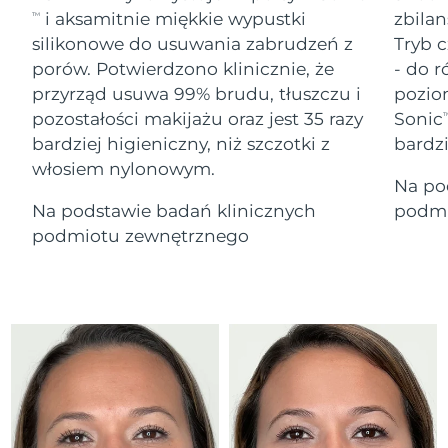
Serum
Gibraltar
All revitalizing eye massagers
issa™ Teeth Whitening Gel
12/8/26
i aksamitnie miękkie wypustki
zbilan
TM
Advanced pore care essentials
For healthy hair
18% PAP
silikonowe do usuwania zabrudzeń z
Tryb c
Kosmetyki
Mężczyźni
Oczekiwany czas dostawy
Grecja
porów. Potwierdzono klinicznie, że
- do r
8/8/26
przyrząd usuwa 99% brudu, tłuszczu i
pozio
pozostałości makijażu oraz jest 35 razy
Sonic
SRA Hongkong
T
Oczekiwany czas dostawy
(Chiny)
9/8/26
bardziej higieniczny, niż szczotki z
bardz
włosiem nylonowym.
Kupuj
Na po
Oczekiwany czas dostawy
Węgry
8/8/26
Na podstawie badań klinicznych
podmi
podmiotu zewnętrznego
Oczekiwany czas dostawy
Islandia
FOREO APP
9/8/26
O NAS
Oczekiwany czas dostawy
Indonezja
6/8/26
Oczekiwany czas dostawy
Irlandia
8/8/26
Oczekiwany czas dostawy
Wyspa Man
10/8/26