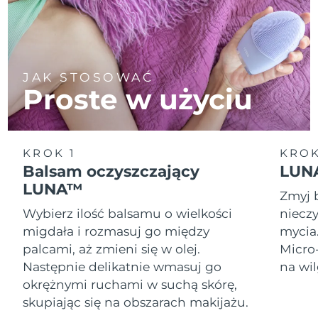
JAK STOSOWAĆ
Proste w użyciu
KROK 1
KROK
Balsam oczyszczający
LUNA
LUNA™
Zmyj 
Wybierz ilość balsamu o wielkości
nieczy
migdała i rozmasuj go między
mycia
palcami, aż zmieni się w olej.
Micro
Następnie delikatnie wmasuj go
na wil
okrężnymi ruchami w suchą skórę,
skupiając się na obszarach makijażu.