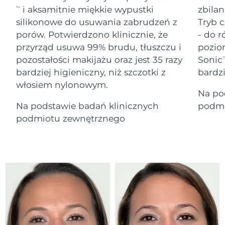
Serum
Gibraltar
All revitalizing eye massagers
issa™ Teeth Whitening Gel
8/15/26
i aksamitnie miękkie wypustki
zbilan
TM
Advanced pore care essentials
For healthy hair
18% PAP
silikonowe do usuwania zabrudzeń z
Tryb c
Kosmetyki
Mężczyźni
Oczekiwany czas dostawy
Grecja
porów. Potwierdzono klinicznie, że
- do r
8/11/26
przyrząd usuwa 99% brudu, tłuszczu i
pozio
pozostałości makijażu oraz jest 35 razy
Sonic
SRA Hongkong
T
Oczekiwany czas dostawy
(Chiny)
8/12/26
bardziej higieniczny, niż szczotki z
bardz
włosiem nylonowym.
Kupuj
Na po
Oczekiwany czas dostawy
Węgry
8/11/26
Na podstawie badań klinicznych
podmi
podmiotu zewnętrznego
Oczekiwany czas dostawy
Islandia
FOREO APP
8/12/26
O NAS
Oczekiwany czas dostawy
Indonezja
8/9/26
Oczekiwany czas dostawy
Irlandia
8/11/26
Oczekiwany czas dostawy
Wyspa Man
8/13/26