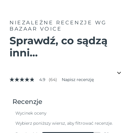
NIEZALEŻNE RECENZJE
WG
BAZAAR VOICE
Sprawdź, co sądzą
inni...
4.9
(64)
Napisz recenzję
4.9
z
5
gwiazdek,
średnia
wartość
oceny.
Read
64
Reviews.
Łącze