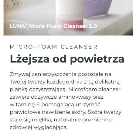
LUNA
Micro-Foam Cleanser 2.0
TM
MICRO-FOAM CLEANSER
Lżejsza od powietrza
Zmywaj zanieczyszczenia pozostałe na
Twojej twarzy każdego dnia z tą delikatną
pianką oczyszczającą. Microfoam cleanser
zawiera odżywcze aminokwasy oraz
witaminę E pomagającą utrzymać
prawidłowe nawilżenie skóry. Skóra twarzy
staje się miękka, naturalnie promienna i
zdrowiej wyglądająca.