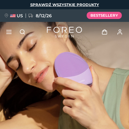
Przejdź
SPRAWDŹ WSZYSTKIE PRODUKTY
do
treści
US
8/12/26
BESTSELLERY
NOWOŚĆ
Zaloguj
Język
BREAKING NEWS
Profil użytkownika
English
Deutsch
Español
Moje urządzenia
FAQ™ Pure Beauty-Tech Elixir
Français
Italiano
Português
Moje zamówienia
Polski
Svenska
Русский
Türkçe
简体中文
繁體中文
Moje adresy
issa™ Teeth Whitening Set
Moje subskrypcje