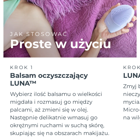
JAK STOSOWAĆ
Proste w użyciu
KROK 1
KROK
Balsam oczyszczający
LUNA
LUNA™
Zmyj 
Wybierz ilość balsamu o wielkości
nieczy
migdała i rozmasuj go między
mycia
palcami, aż zmieni się w olej.
Micro
Następnie delikatnie wmasuj go
na wil
okrężnymi ruchami w suchą skórę,
skupiając się na obszarach makijażu.