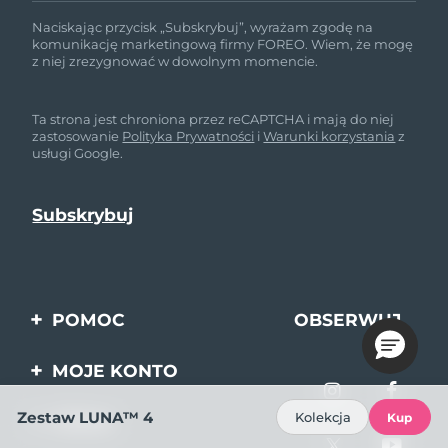
Naciskając przycisk „Subskrybuj”, wyrażam zgodę na
komunikację marketingową firmy FOREO. Wiem, że mogę
z niej zrezygnować w dowolnym momencie.
Ta strona jest chroniona przez reCAPTCHA i mają do niej
zastosowanie
Polityka Prywatności
i
Warunki korzystania
z
usługi Google.
POMOC
OBSERWUJ
NAS
Kontakt
MOJE KONTO
Zamówienia & Wysyłka
Rejestracja produktu
Zestaw LUNA™ 4
Kolekcja
Kup
FIRMA
Gwarancja & Zwroty