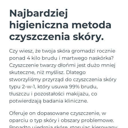
SZWEDZKI RUTYNA PIELĘGNACJI
URODY
Najbardziej
higieniczna metoda
Oczekiwany czas dostawy
Australia
8/14/26
czyszczenia skóry.
Oczekiwany czas dostawy
Oczyszczanie twarzy
Lifting twarzy
Austria
8/11/26
LUNA™ 4 zestaw
BEAR™ 2 zestaw
Czy wiesz, że twoja skóra gromadzi rocznie
Oczekiwany czas dostawy
Bahrajn
ponad 4 kilo brudu i martwego naskórka?
Anti-aging massage
Microcurrent toning
8/12/26
Czyszczenie twarzy dłońmi jest dużo mniej
Pielęgnacja jamy
skuteczne, niż myślisz. Dlatego
Oczekiwany czas dostawy
Nawilżenie
ustnej
Belgia
8/11/26
LUNA™ 4 Plus
BEAR™ 2 go
stworzyliśmy przyrząd do czyszczenia skóry
UFO™ 3 zestaw
issa™ 4
typu 2-w-1, który usuwa 99% brudu,
Massage, LED heating
Microcurrent toning on-the-go
Oczekiwany czas dostawy
FAQ™ ZABIEG ANTI-AGING
Bermudy
Deep facial hydration
Hybrid silicone sonic toothbrush
tłuszczu i pozostałości makijażu, co
8/17/26
potwierdzają badania kliniczne.
NEW
Bośnia i
LUNA™ 4 Men
BEAR™ 2 eyes & lips
Oczekiwany czas dostawy
UFO™ 3 LED
Oferuje on dopasowane czyszczenie, w
Hercegowina
8/14/26
issa™ 4 plus
For men, anti-aging massage
Microcurrent line smoothing device
Near-infrared and red light therapy
oparciu o typ skóry i obszary problemowe.
Smart hybrid silicone sonic toothbrush
device
Anti-aging
Zabiegi LED
Oczekiwany czas dostawy
Ponadto ujędrnia skórę, stosując kierowany