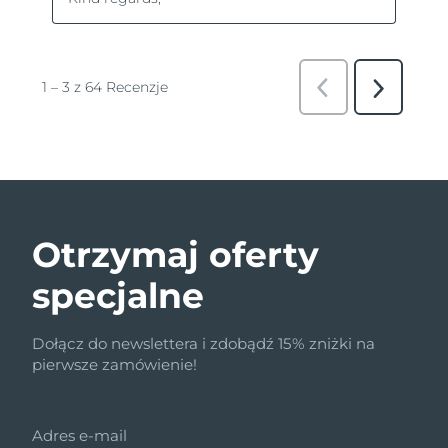
Otrzymaj oferty
specjalne
Dołącz do newslettera i zdobądź 15% zniżki na
pierwsze zamówienie!
Adres e-mail