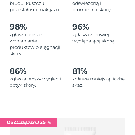
Oczekiwany czas dostawy
brudu, tłuszczu i
odświeżoną i
Liban
8/12/26
pozostałości makijażu.
promienną skórę.
Oczekiwany czas dostawy
Litwa
98%
96%
8/11/26
zgłasza lepsze
zgłasza zdrowiej
Oczekiwany czas dostawy
wchłanianie
wyglądającą skórę.
Luksemburg
8/11/26
produktów pielęgnacji
skóry.
Oczekiwany czas dostawy
SRA Makau (Chiny)
8/13/26
86%
81%
Oczekiwany czas dostawy
Malezja
zgłasza lepszy wygląd i
zgłasza mniejszą liczbę
8/14/26
dotyk skóry.
skaz.
Oczekiwany czas dostawy
Malta
8/11/26
Oczekiwany czas dostawy
Meksyk
8/15/26
OSZCZĘDZAJ 25 %
Oczekiwany czas dostawy
Monako
8/12/26