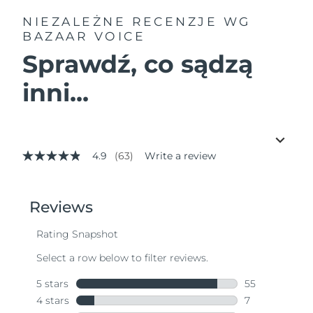
NIEZALEŻNE RECENZJE
WG
BAZAAR VOICE
Sprawdź, co sądzą
inni...
4.9
(63)
Write a review
4.9
out
of
5
stars,
average
rating
value.
Read
63
Reviews.
Same
page
link.