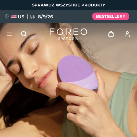
Przejdź
SPRAWDŹ WSZYSTKIE PRODUKTY
do
treści
US
8/9/26
BESTSELLERY
NOWOŚĆ
Zaloguj
Język
BREAKING NEWS
Profil użytkownika
English
Deutsch
Español
Moje urządzenia
FAQ™ Pure Beauty-Tech Elixir
Français
Italiano
Português
Moje zamówienia
Polski
Svenska
Русский
Türkçe
简体中文
繁體中文
Moje adresy
issa™ Teeth Whitening Set
Moje subskrypcje