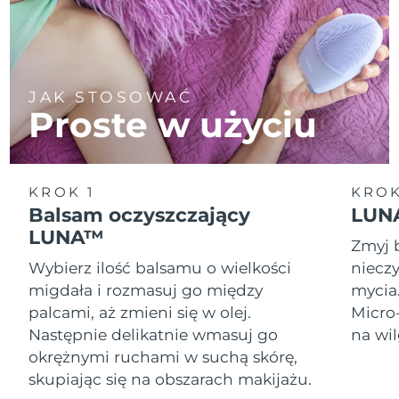
JAK STOSOWAĆ
Proste w użyciu
KROK 1
KROK
Balsam oczyszczający
LUNA
LUNA™
Zmyj 
Wybierz ilość balsamu o wielkości
nieczy
migdała i rozmasuj go między
mycia
palcami, aż zmieni się w olej.
Micro
Następnie delikatnie wmasuj go
na wil
okrężnymi ruchami w suchą skórę,
skupiając się na obszarach makijażu.