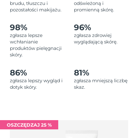
Oczekiwany czas dostawy
brudu, tłuszczu i
odświeżoną i
Liban
8/9/26
pozostałości makijażu.
promienną skórę.
Oczekiwany czas dostawy
Litwa
98%
96%
8/8/26
zgłasza lepsze
zgłasza zdrowiej
Oczekiwany czas dostawy
wchłanianie
wyglądającą skórę.
Luksemburg
8/8/26
produktów pielęgnacji
skóry.
Oczekiwany czas dostawy
SRA Makau (Chiny)
8/10/26
86%
81%
Oczekiwany czas dostawy
Malezja
zgłasza lepszy wygląd i
zgłasza mniejszą liczbę
8/11/26
dotyk skóry.
skaz.
Oczekiwany czas dostawy
Malta
8/8/26
Oczekiwany czas dostawy
Meksyk
8/12/26
OSZCZĘDZAJ 25 %
Oczekiwany czas dostawy
Monako
8/9/26