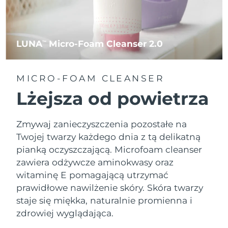
LUNA
Micro-Foam Cleanser 2.0
TM
MICRO-FOAM CLEANSER
Lżejsza od powietrza
Zmywaj zanieczyszczenia pozostałe na
Twojej twarzy każdego dnia z tą delikatną
pianką oczyszczającą. Microfoam cleanser
zawiera odżywcze aminokwasy oraz
witaminę E pomagającą utrzymać
prawidłowe nawilżenie skóry. Skóra twarzy
staje się miękka, naturalnie promienna i
zdrowiej wyglądająca.