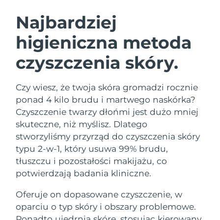
SZWEDZKI RUTYNA PIELĘGNACJI
URODY
Najbardziej
higieniczna metoda
Oczekiwany czas dostawy
Australia
8/11/26
czyszczenia skóry.
Oczekiwany czas dostawy
Oczyszczanie twarzy
Lifting twarzy
Austria
8/8/26
LUNA™ 4 zestaw
BEAR™ 2 zestaw
Czy wiesz, że twoja skóra gromadzi rocznie
Oczekiwany czas dostawy
Bahrajn
ponad 4 kilo brudu i martwego naskórka?
Anti-aging massage
Microcurrent toning
8/9/26
Czyszczenie twarzy dłońmi jest dużo mniej
Pielęgnacja jamy
skuteczne, niż myślisz. Dlatego
Oczekiwany czas dostawy
Nawilżenie
ustnej
Belgia
8/8/26
LUNA™ 4 Plus
BEAR™ 2 go
stworzyliśmy przyrząd do czyszczenia skóry
UFO™ 3 zestaw
issa™ 4
typu 2-w-1, który usuwa 99% brudu,
Massage, LED heating
Microcurrent toning on-the-go
Oczekiwany czas dostawy
FAQ™ ZABIEG ANTI-AGING
Bermudy
Deep facial hydration
Hybrid silicone sonic toothbrush
tłuszczu i pozostałości makijażu, co
8/14/26
potwierdzają badania kliniczne.
NEW
Bośnia i
LUNA™ 4 Men
BEAR™ 2 eyes & lips
Oczekiwany czas dostawy
UFO™ 3 LED
Oferuje on dopasowane czyszczenie, w
Hercegowina
8/11/26
issa™ 4 plus
For men, anti-aging massage
Microcurrent line smoothing device
Near-infrared and red light therapy
oparciu o typ skóry i obszary problemowe.
Smart hybrid silicone sonic toothbrush
device
Anti-aging
Zabiegi LED
Oczekiwany czas dostawy
Ponadto ujędrnia skórę, stosując kierowany