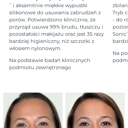
Serum
Gibraltar
All revitalizing eye massagers
issa™ Teeth Whitening Gel
8/12/26
i aksamitnie miękkie wypustki
zbilan
TM
Advanced pore care essentials
For healthy hair
18% PAP
silikonowe do usuwania zabrudzeń z
Tryb c
Kosmetyki
Mężczyźni
Oczekiwany czas dostawy
Grecja
porów. Potwierdzono klinicznie, że
- do r
8/8/26
przyrząd usuwa 99% brudu, tłuszczu i
pozio
pozostałości makijażu oraz jest 35 razy
Sonic
SRA Hongkong
T
Oczekiwany czas dostawy
(Chiny)
8/9/26
bardziej higieniczny, niż szczotki z
bardz
włosiem nylonowym.
Kupuj
Na po
Oczekiwany czas dostawy
Węgry
8/8/26
Na podstawie badań klinicznych
podmi
podmiotu zewnętrznego
Oczekiwany czas dostawy
Islandia
FOREO APP
8/9/26
O NAS
Oczekiwany czas dostawy
Indonezja
8/6/26
Oczekiwany czas dostawy
Irlandia
8/8/26
Oczekiwany czas dostawy
Wyspa Man
8/10/26