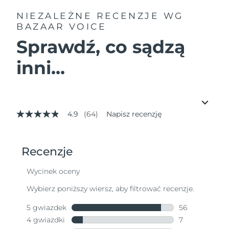
NIEZALEŻNE RECENZJE
WG
BAZAAR VOICE
Sprawdź, co sądzą
inni...
4.9
(64)
Napisz recenzję
4.9
z
5
gwiazdek,
średnia
wartość
oceny.
Read
64
Reviews.
Łącze
do
tej
samej