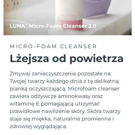
LUNA
Micro-Foam Cleanser 2.0
TM
MICRO-FOAM CLEANSER
Lżejsza od powietrza
Zmywaj zanieczyszczenia pozostałe na
Twojej twarzy każdego dnia z tą delikatną
pianką oczyszczającą. Microfoam cleanser
zawiera odżywcze aminokwasy oraz
witaminę E pomagającą utrzymać
prawidłowe nawilżenie skóry. Skóra twarzy
staje się miękka, naturalnie promienna i
zdrowiej wyglądająca.