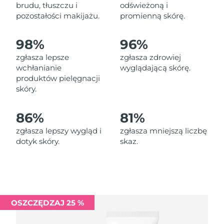
Oczekiwany czas dostawy
brudu, tłuszczu i
odświeżoną i
Liban
8/10/26
pozostałości makijażu.
promienną skórę.
Oczekiwany czas dostawy
Litwa
98%
96%
8/9/26
zgłasza lepsze
zgłasza zdrowiej
Oczekiwany czas dostawy
wchłanianie
wyglądającą skórę.
Luksemburg
8/9/26
produktów pielęgnacji
skóry.
Oczekiwany czas dostawy
SRA Makau (Chiny)
8/11/26
86%
81%
Oczekiwany czas dostawy
Malezja
zgłasza lepszy wygląd i
zgłasza mniejszą liczbę
8/12/26
dotyk skóry.
skaz.
Oczekiwany czas dostawy
Malta
8/9/26
Oczekiwany czas dostawy
Meksyk
8/13/26
OSZCZĘDZAJ 25 %
Oczekiwany czas dostawy
Monako
8/10/26