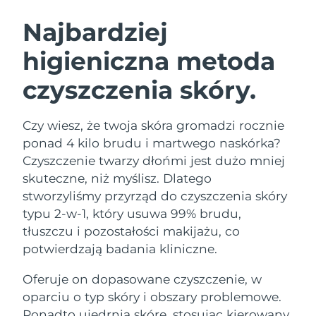
SZWEDZKI RUTYNA PIELĘGNACJI
URODY
Najbardziej
higieniczna metoda
Oczekiwany czas dostawy
Australia
8/12/26
czyszczenia skóry.
Oczekiwany czas dostawy
Oczyszczanie twarzy
Lifting twarzy
Austria
8/9/26
LUNA™ 4 zestaw
BEAR™ 2 zestaw
Czy wiesz, że twoja skóra gromadzi rocznie
Oczekiwany czas dostawy
Bahrajn
ponad 4 kilo brudu i martwego naskórka?
Anti-aging massage
Microcurrent toning
8/10/26
Czyszczenie twarzy dłońmi jest dużo mniej
Pielęgnacja jamy
skuteczne, niż myślisz. Dlatego
Oczekiwany czas dostawy
Nawilżenie
ustnej
Belgia
8/9/26
LUNA™ 4 Plus
BEAR™ 2 go
stworzyliśmy przyrząd do czyszczenia skóry
UFO™ 3 zestaw
issa™ 4
typu 2-w-1, który usuwa 99% brudu,
Massage, LED heating
Microcurrent toning on-the-go
Oczekiwany czas dostawy
FAQ™ ZABIEG ANTI-AGING
Bermudy
Deep facial hydration
Hybrid silicone sonic toothbrush
tłuszczu i pozostałości makijażu, co
8/15/26
potwierdzają badania kliniczne.
NEW
Bośnia i
LUNA™ 4 Men
BEAR™ 2 eyes & lips
Oczekiwany czas dostawy
UFO™ 3 LED
Oferuje on dopasowane czyszczenie, w
Hercegowina
8/12/26
issa™ 4 plus
For men, anti-aging massage
Microcurrent line smoothing device
Near-infrared and red light therapy
oparciu o typ skóry i obszary problemowe.
Smart hybrid silicone sonic toothbrush
device
Anti-aging
Zabiegi LED
Oczekiwany czas dostawy
Ponadto ujędrnia skórę, stosując kierowany