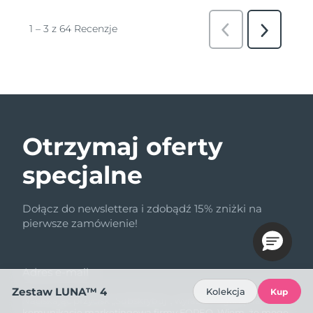
Otrzymaj oferty
specjalne
Dołącz do newslettera i zdobądź 15% zniżki na
pierwsze zamówienie!
Adres e-mail
Zestaw LUNA™ 4
Kolekcja
Kup
Naciskając przycisk „Subskrybuj”, wyrażam zgodę na
komunikację marketingową firmy FOREO. Wiem, że mogę