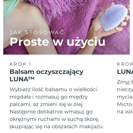
JAK STOSOWAĆ
Proste w użyciu
KROK 1
KROK
Balsam oczyszczający
LUNA
LUNA™
Zmyj 
Wybierz ilość balsamu o wielkości
nieczy
migdała i rozmasuj go między
mycia
palcami, aż zmieni się w olej.
Micro
Następnie delikatnie wmasuj go
na wil
okrężnymi ruchami w suchą skórę,
skupiając się na obszarach makijażu.