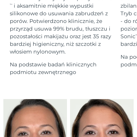
Serum
Gibraltar
All revitalizing eye massagers
issa™ Teeth Whitening Gel
8/13/26
i aksamitnie miękkie wypustki
zbilan
TM
Advanced pore care essentials
For healthy hair
18% PAP
silikonowe do usuwania zabrudzeń z
Tryb c
Kosmetyki
Mężczyźni
Oczekiwany czas dostawy
Grecja
porów. Potwierdzono klinicznie, że
- do r
8/9/26
przyrząd usuwa 99% brudu, tłuszczu i
pozio
pozostałości makijażu oraz jest 35 razy
Sonic
SRA Hongkong
T
Oczekiwany czas dostawy
(Chiny)
8/10/26
bardziej higieniczny, niż szczotki z
bardz
włosiem nylonowym.
Kupuj
Na po
Oczekiwany czas dostawy
Węgry
8/9/26
Na podstawie badań klinicznych
podmi
podmiotu zewnętrznego
Oczekiwany czas dostawy
Islandia
FOREO APP
8/10/26
O NAS
Oczekiwany czas dostawy
Indonezja
8/7/26
Oczekiwany czas dostawy
Irlandia
8/9/26
Oczekiwany czas dostawy
Wyspa Man
8/11/26