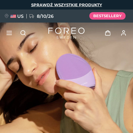
Przejdź
SPRAWDŹ WSZYSTKIE PRODUKTY
do
treści
US
8/10/26
BESTSELLERY
NOWOŚĆ
Zaloguj
Język
BREAKING NEWS
Profil użytkownika
English
Deutsch
Español
Moje urządzenia
FAQ™ Pure Beauty-Tech Elixir
Français
Italiano
Português
Moje zamówienia
Polski
Svenska
Русский
Türkçe
简体中文
繁體中文
Moje adresy
issa™ Teeth Whitening Set
Moje subskrypcje