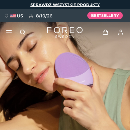
Przejdź
SPRAWDŹ WSZYSTKIE PRODUKTY
do
treści
US
8/10/26
BESTSELLERY
NOWOŚĆ
Zaloguj
Język
BREAKING NEWS
Profil użytkownika
English
Deutsch
Español
Moje urządzenia
FAQ™ Pure Beauty-Tech Elixir
Français
Italiano
Português
Moje zamówienia
Polski
Svenska
Русский
Türkçe
简体中文
繁體中文
Moje adresy
issa™ Teeth Whitening Set
Moje subskrypcje