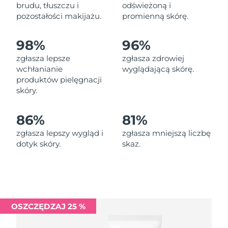
Oczekiwany czas dostawy
brudu, tłuszczu i
odświeżoną i
Liban
8/10/26
pozostałości makijażu.
promienną skórę.
Oczekiwany czas dostawy
Litwa
98%
96%
8/9/26
zgłasza lepsze
zgłasza zdrowiej
Oczekiwany czas dostawy
wchłanianie
wyglądającą skórę.
Luksemburg
8/9/26
produktów pielęgnacji
skóry.
Oczekiwany czas dostawy
SRA Makau (Chiny)
8/11/26
86%
81%
Oczekiwany czas dostawy
Malezja
zgłasza lepszy wygląd i
zgłasza mniejszą liczbę
8/12/26
dotyk skóry.
skaz.
Oczekiwany czas dostawy
Malta
8/9/26
Oczekiwany czas dostawy
Meksyk
8/13/26
OSZCZĘDZAJ 25 %
Oczekiwany czas dostawy
Monako
8/10/26