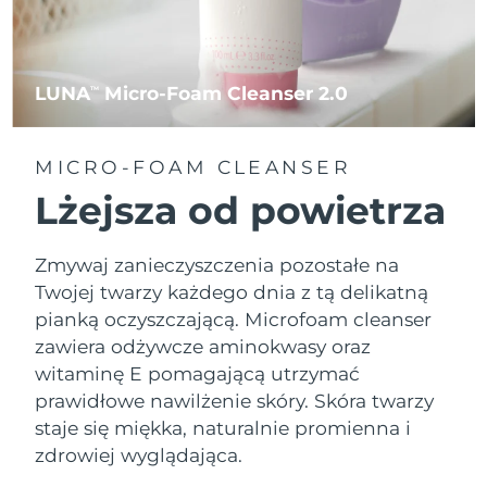
LUNA
Micro-Foam Cleanser 2.0
TM
MICRO-FOAM CLEANSER
Lżejsza od powietrza
Zmywaj zanieczyszczenia pozostałe na
Twojej twarzy każdego dnia z tą delikatną
pianką oczyszczającą. Microfoam cleanser
zawiera odżywcze aminokwasy oraz
witaminę E pomagającą utrzymać
prawidłowe nawilżenie skóry. Skóra twarzy
staje się miękka, naturalnie promienna i
zdrowiej wyglądająca.