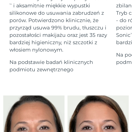
Serum
Gibraltar
All revitalizing eye massagers
issa™ Teeth Whitening Gel
8/13/26
i aksamitnie miękkie wypustki
zbilan
TM
Advanced pore care essentials
For healthy hair
18% PAP
silikonowe do usuwania zabrudzeń z
Tryb c
Kosmetyki
Mężczyźni
Oczekiwany czas dostawy
Grecja
porów. Potwierdzono klinicznie, że
- do r
8/9/26
przyrząd usuwa 99% brudu, tłuszczu i
pozio
pozostałości makijażu oraz jest 35 razy
Sonic
SRA Hongkong
T
Oczekiwany czas dostawy
(Chiny)
8/10/26
bardziej higieniczny, niż szczotki z
bardz
włosiem nylonowym.
Kupuj
Na po
Oczekiwany czas dostawy
Węgry
8/9/26
Na podstawie badań klinicznych
podmi
podmiotu zewnętrznego
Oczekiwany czas dostawy
Islandia
FOREO APP
8/10/26
O NAS
Oczekiwany czas dostawy
Indonezja
8/7/26
Oczekiwany czas dostawy
Irlandia
8/9/26
Oczekiwany czas dostawy
Wyspa Man
8/11/26