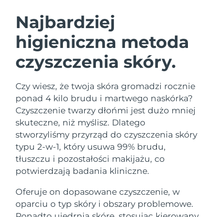
SZWEDZKI RUTYNA PIELĘGNACJI
URODY
Najbardziej
higieniczna metoda
Oczekiwany czas dostawy
Australia
8/12/26
czyszczenia skóry.
Oczekiwany czas dostawy
Oczyszczanie twarzy
Lifting twarzy
Austria
8/9/26
LUNA™ 4 zestaw
BEAR™ 2 zestaw
Czy wiesz, że twoja skóra gromadzi rocznie
Oczekiwany czas dostawy
Bahrajn
ponad 4 kilo brudu i martwego naskórka?
Anti-aging massage
Microcurrent toning
8/10/26
Czyszczenie twarzy dłońmi jest dużo mniej
Pielęgnacja jamy
skuteczne, niż myślisz. Dlatego
Oczekiwany czas dostawy
Nawilżenie
ustnej
Belgia
8/9/26
LUNA™ 4 Plus
BEAR™ 2 go
stworzyliśmy przyrząd do czyszczenia skóry
UFO™ 3 zestaw
issa™ 4
typu 2-w-1, który usuwa 99% brudu,
Massage, LED heating
Microcurrent toning on-the-go
Oczekiwany czas dostawy
FAQ™ ZABIEG ANTI-AGING
Bermudy
Deep facial hydration
Hybrid silicone sonic toothbrush
tłuszczu i pozostałości makijażu, co
8/15/26
potwierdzają badania kliniczne.
NEW
Bośnia i
LUNA™ 4 Men
BEAR™ 2 eyes & lips
Oczekiwany czas dostawy
UFO™ 3 LED
Oferuje on dopasowane czyszczenie, w
Hercegowina
8/12/26
issa™ 4 plus
For men, anti-aging massage
Microcurrent line smoothing device
Near-infrared and red light therapy
oparciu o typ skóry i obszary problemowe.
Smart hybrid silicone sonic toothbrush
device
Anti-aging
Zabiegi LED
Oczekiwany czas dostawy
Ponadto ujędrnia skórę, stosując kierowany