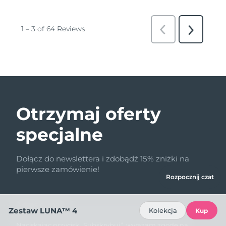
Otrzymaj oferty
specjalne
Dołącz do newslettera i zdobądź 15% zniżki na
pierwsze zamówienie!
Rozpocznij czat
Adres e-mail
Zestaw LUNA™ 4
Kolekcja
Kup
Naciskając przycisk „Subskrybuj”, wyrażam zgodę na