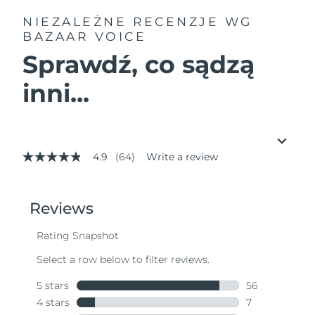
NIEZALEŻNE RECENZJE
WG
BAZAAR VOICE
Sprawdź, co sądzą
inni...
4.9
(64)
Write a review
4.9
out
of
5
stars,
average
rating
value.
Read
64
Reviews.
Same
page
link.