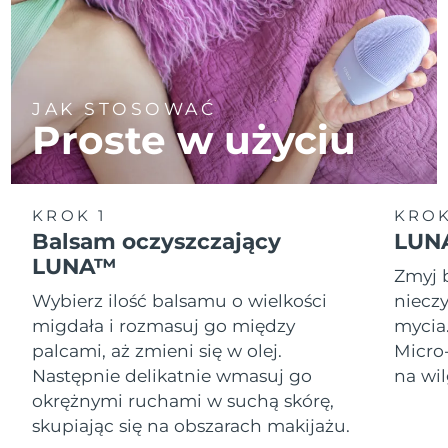
JAK STOSOWAĆ
Proste w użyciu
KROK 1
KROK
Balsam oczyszczający
LUNA
LUNA™
Zmyj 
Wybierz ilość balsamu o wielkości
nieczy
migdała i rozmasuj go między
mycia
palcami, aż zmieni się w olej.
Micro
Następnie delikatnie wmasuj go
na wil
okrężnymi ruchami w suchą skórę,
skupiając się na obszarach makijażu.