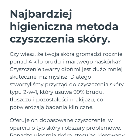
SZWEDZKI RUTYNA PIELĘGNACJI
URODY
Najbardziej
higieniczna metoda
Oczekiwany czas dostawy
Australia
11/08/2026
czyszczenia skóry.
Oczekiwany czas dostawy
Oczyszczanie twarzy
Lifting twarzy
Austria
08/08/2026
LUNA™ 4 zestaw
BEAR™ 2 zestaw
Czy wiesz, że twoja skóra gromadzi rocznie
Oczekiwany czas dostawy
Bahrajn
ponad 4 kilo brudu i martwego naskórka?
Anti-aging massage
Microcurrent toning
09/08/2026
Czyszczenie twarzy dłońmi jest dużo mniej
Pielęgnacja jamy
skuteczne, niż myślisz. Dlatego
Oczekiwany czas dostawy
Nawilżenie
ustnej
Belgia
08/08/2026
LUNA™ 4 Plus
BEAR™ 2 go
stworzyliśmy przyrząd do czyszczenia skóry
UFO™ 3 zestaw
issa™ 4
typu 2-w-1, który usuwa 99% brudu,
Massage, LED heating
Microcurrent toning on-the-go
Oczekiwany czas dostawy
FAQ™ ZABIEG ANTI-AGING
Bermudy
Deep facial hydration
Hybrid silicone sonic toothbrush
tłuszczu i pozostałości makijażu, co
14/08/2026
potwierdzają badania kliniczne.
NEW
Bośnia i
LUNA™ 4 Men
BEAR™ 2 eyes & lips
Oczekiwany czas dostawy
UFO™ 3 LED
Oferuje on dopasowane czyszczenie, w
Hercegowina
11/08/2026
issa™ 4 plus
For men, anti-aging massage
Microcurrent line smoothing device
Near-infrared and red light therapy
oparciu o typ skóry i obszary problemowe.
Smart hybrid silicone sonic toothbrush
device
Anti-aging
Zabiegi LED
Oczekiwany czas dostawy
Ponadto ujędrnia skórę, stosując kierowany