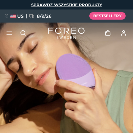
Przejdź
SPRAWDŹ WSZYSTKIE PRODUKTY
do
treści
US
8/9/26
BESTSELLERY
NOWOŚĆ
Zaloguj
Język
BREAKING NEWS
Profil użytkownika
English
Deutsch
Español
Moje urządzenia
FAQ™ Pure Beauty-Tech Elixir
Français
Italiano
Português
Moje zamówienia
Polski
Svenska
Русский
Türkçe
简体中文
繁體中文
Moje adresy
issa™ Teeth Whitening Set
Moje subskrypcje