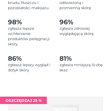
Oczekiwany czas dostawy
brudu, tłuszczu i
odświeżoną i
Liban
09/08/2026
pozostałości makijażu.
promienną skórę.
Oczekiwany czas dostawy
Litwa
98%
96%
08/08/2026
zgłasza lepsze
zgłasza zdrowiej
Oczekiwany czas dostawy
wchłanianie
wyglądającą skórę.
Luksemburg
08/08/2026
produktów pielęgnacji
skóry.
Oczekiwany czas dostawy
SRA Makau (Chiny)
10/08/2026
86%
81%
Oczekiwany czas dostawy
Malezja
zgłasza lepszy wygląd i
zgłasza mniejszą liczbę
11/08/2026
dotyk skóry.
skaz.
Oczekiwany czas dostawy
Malta
08/08/2026
Oczekiwany czas dostawy
Meksyk
12/08/2026
OSZCZĘDZAJ 25 %
Oczekiwany czas dostawy
Monako
09/08/2026