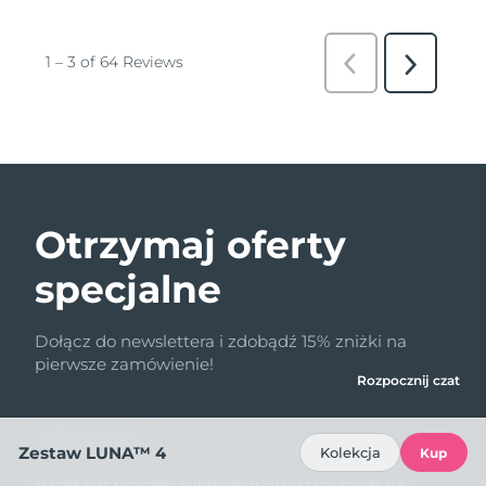
Otrzymaj oferty
specjalne
Dołącz do newslettera i zdobądź 15% zniżki na
pierwsze zamówienie!
Rozpocznij czat
Adres e-mail
Zestaw LUNA™ 4
Kolekcja
Kup
Naciskając przycisk „Subskrybuj”, wyrażam zgodę na