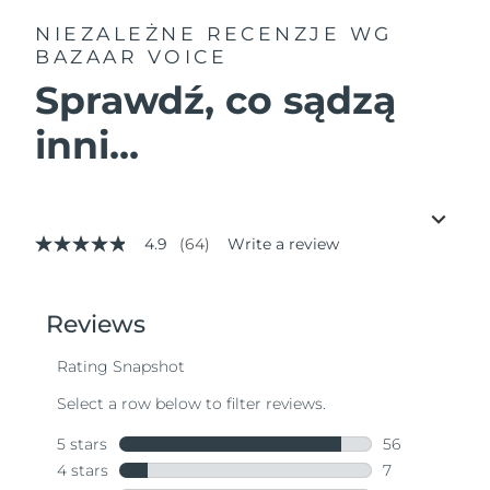
NIEZALEŻNE RECENZJE
WG
BAZAAR VOICE
Sprawdź, co sądzą
inni...
4.9
(64)
Write a review
4.9
out
of
5
stars,
average
rating
value.
Read
64
Reviews.
Same
page
link.