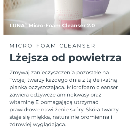
LUNA
Micro-Foam Cleanser 2.0
TM
MICRO-FOAM CLEANSER
Lżejsza od powietrza
Zmywaj zanieczyszczenia pozostałe na
Twojej twarzy każdego dnia z tą delikatną
pianką oczyszczającą. Microfoam cleanser
zawiera odżywcze aminokwasy oraz
witaminę E pomagającą utrzymać
prawidłowe nawilżenie skóry. Skóra twarzy
staje się miękka, naturalnie promienna i
zdrowiej wyglądająca.