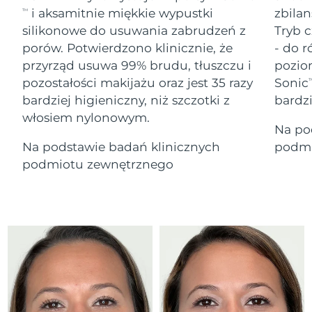
Serum
Gibraltar
All revitalizing eye massagers
issa™ Teeth Whitening Gel
12/08/2026
i aksamitnie miękkie wypustki
zbilan
TM
Advanced pore care essentials
For healthy hair
18% PAP
silikonowe do usuwania zabrudzeń z
Tryb c
Kosmetyki
Mężczyźni
Oczekiwany czas dostawy
Grecja
porów. Potwierdzono klinicznie, że
- do r
08/08/2026
przyrząd usuwa 99% brudu, tłuszczu i
pozio
pozostałości makijażu oraz jest 35 razy
Sonic
SRA Hongkong
T
Oczekiwany czas dostawy
(Chiny)
09/08/2026
bardziej higieniczny, niż szczotki z
bardz
włosiem nylonowym.
Kupuj
Na po
Oczekiwany czas dostawy
Węgry
08/08/2026
Na podstawie badań klinicznych
podmi
podmiotu zewnętrznego
Oczekiwany czas dostawy
Islandia
FOREO APP
09/08/2026
O NAS
Oczekiwany czas dostawy
Indonezja
06/08/2026
Oczekiwany czas dostawy
Irlandia
08/08/2026
Oczekiwany czas dostawy
Wyspa Man
10/08/2026