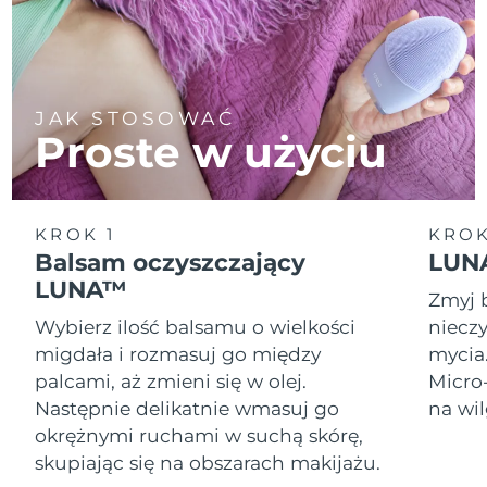
JAK STOSOWAĆ
Proste w użyciu
KROK 1
KROK
Balsam oczyszczający
LUNA
LUNA™
Zmyj 
Wybierz ilość balsamu o wielkości
nieczy
migdała i rozmasuj go między
mycia
palcami, aż zmieni się w olej.
Micro
Następnie delikatnie wmasuj go
na wil
okrężnymi ruchami w suchą skórę,
skupiając się na obszarach makijażu.