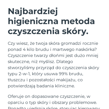
SZWEDZKI RUTYNA PIELĘGNACJI
URODY
Najbardziej
higieniczna metoda
Oczekiwany czas dostawy
Australia
15/08/2026
czyszczenia skóry.
Oczekiwany czas dostawy
Oczyszczanie twarzy
Lifting twarzy
Austria
12/08/2026
LUNA™ 4 zestaw
BEAR™ 2 zestaw
Czy wiesz, że twoja skóra gromadzi rocznie
Oczekiwany czas dostawy
Bahrajn
ponad 4 kilo brudu i martwego naskórka?
Anti-aging massage
Microcurrent toning
13/08/2026
Czyszczenie twarzy dłońmi jest dużo mniej
Pielęgnacja jamy
skuteczne, niż myślisz. Dlatego
Oczekiwany czas dostawy
Nawilżenie
ustnej
Belgia
12/08/2026
LUNA™ 4 Plus
BEAR™ 2 go
stworzyliśmy przyrząd do czyszczenia skóry
UFO™ 3 zestaw
issa™ 4
typu 2-w-1, który usuwa 99% brudu,
Massage, LED heating
Microcurrent toning on-the-go
Oczekiwany czas dostawy
FAQ™ ZABIEG ANTI-AGING
Bermudy
Deep facial hydration
Hybrid silicone sonic toothbrush
tłuszczu i pozostałości makijażu, co
18/08/2026
potwierdzają badania kliniczne.
NEW
Bośnia i
LUNA™ 4 Men
BEAR™ 2 eyes & lips
Oczekiwany czas dostawy
UFO™ 3 LED
Oferuje on dopasowane czyszczenie, w
Hercegowina
15/08/2026
issa™ 4 plus
For men, anti-aging massage
Microcurrent line smoothing device
Near-infrared and red light therapy
oparciu o typ skóry i obszary problemowe.
Smart hybrid silicone sonic toothbrush
device
Anti-aging
Zabiegi LED
Oczekiwany czas dostawy
Ponadto ujędrnia skórę, stosując kierowany