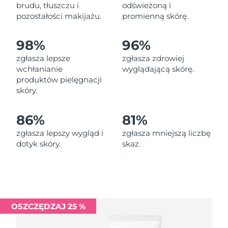
Oczekiwany czas dostawy
brudu, tłuszczu i
odświeżoną i
Liban
13/08/2026
pozostałości makijażu.
promienną skórę.
Oczekiwany czas dostawy
Litwa
98%
96%
12/08/2026
zgłasza lepsze
zgłasza zdrowiej
Oczekiwany czas dostawy
wchłanianie
wyglądającą skórę.
Luksemburg
12/08/2026
produktów pielęgnacji
skóry.
Oczekiwany czas dostawy
SRA Makau (Chiny)
14/08/2026
86%
81%
Oczekiwany czas dostawy
Malezja
zgłasza lepszy wygląd i
zgłasza mniejszą liczbę
15/08/2026
dotyk skóry.
skaz.
Oczekiwany czas dostawy
Malta
12/08/2026
Oczekiwany czas dostawy
Meksyk
16/08/2026
OSZCZĘDZAJ 25 %
Oczekiwany czas dostawy
Monako
13/08/2026