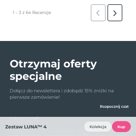
Otrzymaj oferty
specjalne
Dołącz do newslettera i zdobądź 15% zniżki na
pierwsze zamówienie!
Rozpocznij czat
Adres e-mail
Zestaw LUNA™ 4
Kolekcja
Kup
Naciskając przycisk „Subskrybuj”, wyrażam zgodę na
komunikację marketingową firmy FOREO. Wiem, że mogę