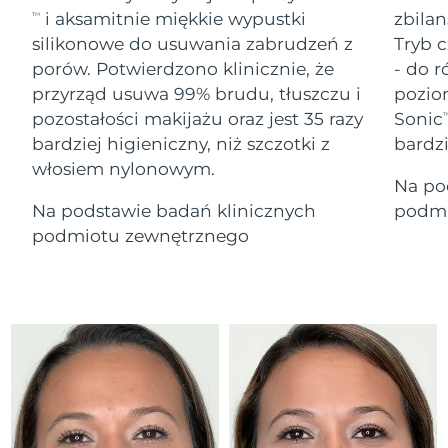
Serum
Gibraltar
All revitalizing eye massagers
issa™ Teeth Whitening Gel
16/08/2026
i aksamitnie miękkie wypustki
zbilan
TM
Advanced pore care essentials
For healthy hair
18% PAP
silikonowe do usuwania zabrudzeń z
Tryb c
Kosmetyki
Mężczyźni
Oczekiwany czas dostawy
Grecja
porów. Potwierdzono klinicznie, że
- do r
12/08/2026
przyrząd usuwa 99% brudu, tłuszczu i
pozio
pozostałości makijażu oraz jest 35 razy
Sonic
SRA Hongkong
T
Oczekiwany czas dostawy
(Chiny)
13/08/2026
bardziej higieniczny, niż szczotki z
bardz
włosiem nylonowym.
Kupuj
Na po
Oczekiwany czas dostawy
Węgry
12/08/2026
Na podstawie badań klinicznych
podmi
podmiotu zewnętrznego
Oczekiwany czas dostawy
Islandia
FOREO APP
13/08/2026
O NAS
Oczekiwany czas dostawy
Indonezja
10/08/2026
Oczekiwany czas dostawy
Irlandia
12/08/2026
Oczekiwany czas dostawy
Wyspa Man
14/08/2026