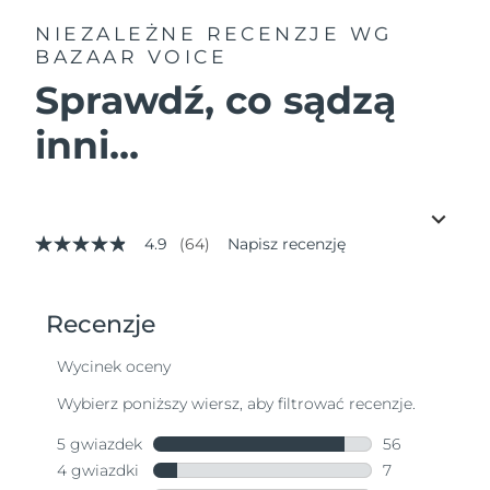
NIEZALEŻNE RECENZJE
WG
BAZAAR VOICE
Sprawdź, co sądzą
inni...
4.9
(64)
Napisz recenzję
4.9
z
5
gwiazdek,
średnia
wartość
oceny.
Read
64
Reviews.
Łącze
do
tej
samej