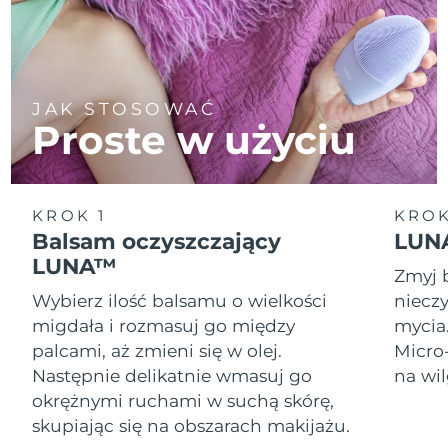
JAK STOSOWAĆ
Proste w użyciu
KROK 1
KROK
Balsam oczyszczający
LUNA
LUNA™
Zmyj 
Wybierz ilość balsamu o wielkości
nieczy
migdała i rozmasuj go między
mycia
palcami, aż zmieni się w olej.
Micro
Następnie delikatnie wmasuj go
na wil
okrężnymi ruchami w suchą skórę,
skupiając się na obszarach makijażu.