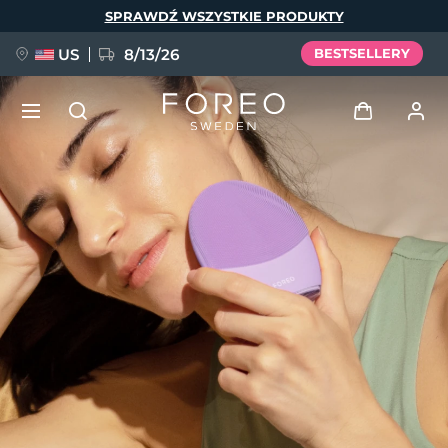
Przejdź
SPRAWDŹ WSZYSTKIE PRODUKTY
do
treści
US
8/13/26
BESTSELLERY
NOWOŚĆ
Zaloguj
Język
BREAKING NEWS
Profil użytkownika
English
Deutsch
Español
Moje urządzenia
FAQ™ Pure Beauty-Tech Elixir
Français
Italiano
Português
Moje zamówienia
Polski
Svenska
Русский
Türkçe
简体中文
繁體中文
Moje adresy
issa™ Teeth Whitening Set
Moje subskrypcje