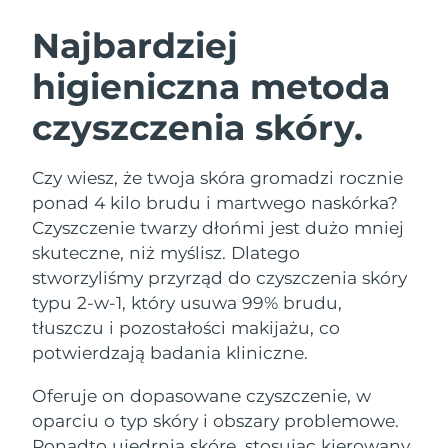
SZWEDZKI RUTYNA PIELĘGNACJI
URODY
Najbardziej
higieniczna metoda
Oczekiwany czas dostawy
Australia
8/12/26
czyszczenia skóry.
Oczekiwany czas dostawy
Oczyszczanie twarzy
Lifting twarzy
Austria
8/9/26
LUNA™ 4 zestaw
BEAR™ 2 zestaw
Czy wiesz, że twoja skóra gromadzi rocznie
Oczekiwany czas dostawy
Bahrajn
ponad 4 kilo brudu i martwego naskórka?
Anti-aging massage
Microcurrent toning
8/10/26
Czyszczenie twarzy dłońmi jest dużo mniej
Pielęgnacja jamy
skuteczne, niż myślisz. Dlatego
Oczekiwany czas dostawy
Nawilżenie
ustnej
Belgia
8/9/26
LUNA™ 4 Plus
BEAR™ 2 go
stworzyliśmy przyrząd do czyszczenia skóry
UFO™ 3 zestaw
issa™ 4
typu 2-w-1, który usuwa 99% brudu,
Massage, LED heating
Microcurrent toning on-the-go
Oczekiwany czas dostawy
FAQ™ ZABIEG ANTI-AGING
Bermudy
Deep facial hydration
Hybrid silicone sonic toothbrush
tłuszczu i pozostałości makijażu, co
8/15/26
potwierdzają badania kliniczne.
NEW
Bośnia i
LUNA™ 4 Men
BEAR™ 2 eyes & lips
Oczekiwany czas dostawy
UFO™ 3 LED
Oferuje on dopasowane czyszczenie, w
Hercegowina
8/12/26
issa™ 4 plus
For men, anti-aging massage
Microcurrent line smoothing device
Near-infrared and red light therapy
oparciu o typ skóry i obszary problemowe.
Smart hybrid silicone sonic toothbrush
device
Anti-aging
Zabiegi LED
Oczekiwany czas dostawy
Ponadto ujędrnia skórę, stosując kierowany