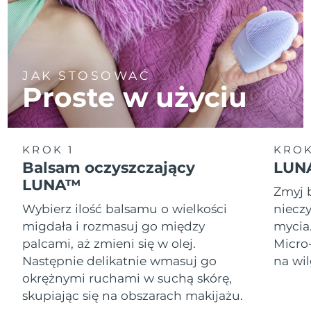
JAK STOSOWAĆ
Proste w użyciu
KROK 1
KROK
Balsam oczyszczający
LUNA
LUNA™
Zmyj 
Wybierz ilość balsamu o wielkości
nieczy
migdała i rozmasuj go między
mycia
palcami, aż zmieni się w olej.
Micro
Następnie delikatnie wmasuj go
na wil
okrężnymi ruchami w suchą skórę,
skupiając się na obszarach makijażu.