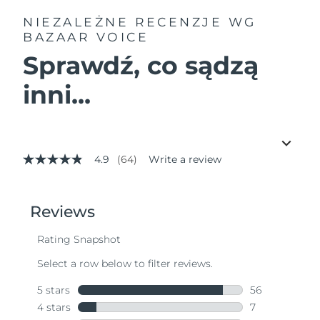
NIEZALEŻNE RECENZJE
WG
BAZAAR VOICE
Sprawdź, co sądzą
inni...
4.9
(64)
Write a review
4.9
out
of
5
stars,
average
rating
value.
Read
64
Reviews.
Same
page
link.