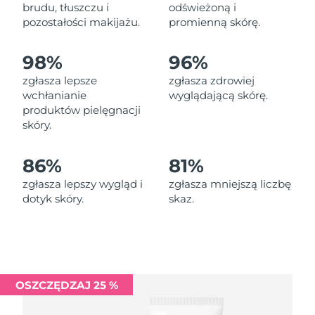
Oczekiwany czas dostawy
brudu, tłuszczu i
odświeżoną i
Liban
8/10/26
pozostałości makijażu.
promienną skórę.
Oczekiwany czas dostawy
Litwa
98%
96%
8/9/26
zgłasza lepsze
zgłasza zdrowiej
Oczekiwany czas dostawy
wchłanianie
wyglądającą skórę.
Luksemburg
8/9/26
produktów pielęgnacji
skóry.
Oczekiwany czas dostawy
SRA Makau (Chiny)
8/11/26
86%
81%
Oczekiwany czas dostawy
Malezja
zgłasza lepszy wygląd i
zgłasza mniejszą liczbę
8/12/26
dotyk skóry.
skaz.
Oczekiwany czas dostawy
Malta
8/9/26
Oczekiwany czas dostawy
Meksyk
8/13/26
OSZCZĘDZAJ 25 %
Oczekiwany czas dostawy
Monako
8/10/26