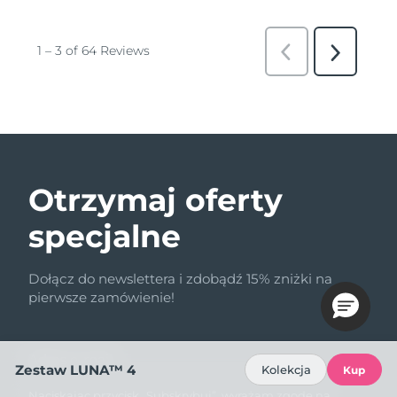
Otrzymaj oferty
specjalne
Dołącz do newslettera i zdobądź 15% zniżki na
pierwsze zamówienie!
Adres e-mail
Zestaw LUNA™ 4
Kolekcja
Kup
Naciskając przycisk „Subskrybuj”, wyrażam zgodę na