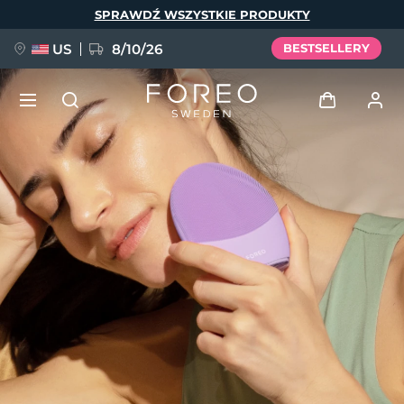
Przejdź
SPRAWDŹ WSZYSTKIE PRODUKTY
do
treści
US
8/10/26
BESTSELLERY
NOWOŚĆ
Zaloguj
Język
BREAKING NEWS
Profil użytkownika
English
Deutsch
Español
Moje urządzenia
FAQ™ Pure Beauty-Tech Elixir
Français
Italiano
Português
Moje zamówienia
Polski
Svenska
Русский
Türkçe
简体中文
繁體中文
Moje adresy
issa™ Teeth Whitening Set
Moje subskrypcje