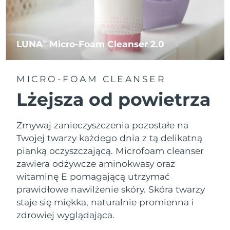
LUNA
Micro-Foam Cleanser 2.0
TM
MICRO-FOAM CLEANSER
Lżejsza od powietrza
Zmywaj zanieczyszczenia pozostałe na
Twojej twarzy każdego dnia z tą delikatną
pianką oczyszczającą. Microfoam cleanser
zawiera odżywcze aminokwasy oraz
witaminę E pomagającą utrzymać
prawidłowe nawilżenie skóry. Skóra twarzy
staje się miękka, naturalnie promienna i
zdrowiej wyglądająca.