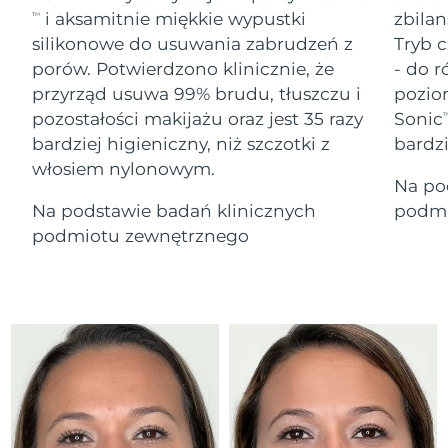
Serum
Gibraltar
All revitalizing eye massagers
issa™ Teeth Whitening Gel
8/13/26
i aksamitnie miękkie wypustki
zbilan
TM
Advanced pore care essentials
For healthy hair
18% PAP
silikonowe do usuwania zabrudzeń z
Tryb c
Kosmetyki
Mężczyźni
Oczekiwany czas dostawy
Grecja
porów. Potwierdzono klinicznie, że
- do r
8/9/26
przyrząd usuwa 99% brudu, tłuszczu i
pozio
pozostałości makijażu oraz jest 35 razy
Sonic
SRA Hongkong
T
Oczekiwany czas dostawy
(Chiny)
8/10/26
bardziej higieniczny, niż szczotki z
bardz
włosiem nylonowym.
Kupuj
Na po
Oczekiwany czas dostawy
Węgry
8/9/26
Na podstawie badań klinicznych
podmi
podmiotu zewnętrznego
Oczekiwany czas dostawy
Islandia
FOREO APP
8/10/26
O NAS
Oczekiwany czas dostawy
Indonezja
8/7/26
Oczekiwany czas dostawy
Irlandia
8/9/26
Oczekiwany czas dostawy
Wyspa Man
8/11/26