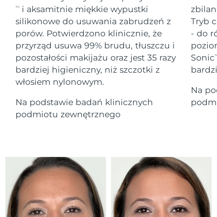
Serum
Gibraltar
All revitalizing eye massagers
issa™ Teeth Whitening Gel
14/08/2026
i aksamitnie miękkie wypustki
zbilan
TM
Advanced pore care essentials
For healthy hair
18% PAP
silikonowe do usuwania zabrudzeń z
Tryb c
Kosmetyki
Mężczyźni
Oczekiwany czas dostawy
Grecja
porów. Potwierdzono klinicznie, że
- do r
10/08/2026
przyrząd usuwa 99% brudu, tłuszczu i
pozio
pozostałości makijażu oraz jest 35 razy
Sonic
SRA Hongkong
T
Oczekiwany czas dostawy
(Chiny)
11/08/2026
bardziej higieniczny, niż szczotki z
bardz
włosiem nylonowym.
Kupuj
Na po
Oczekiwany czas dostawy
Węgry
10/08/2026
Na podstawie badań klinicznych
podmi
podmiotu zewnętrznego
Oczekiwany czas dostawy
Islandia
FOREO APP
11/08/2026
O NAS
Oczekiwany czas dostawy
Indonezja
08/08/2026
Oczekiwany czas dostawy
Irlandia
10/08/2026
Oczekiwany czas dostawy
Wyspa Man
12/08/2026