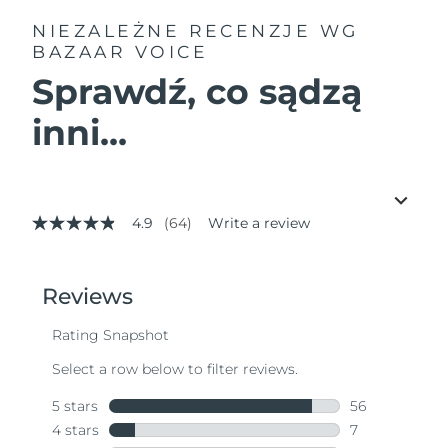
NIEZALEŻNE RECENZJE
WG
BAZAAR VOICE
Sprawdź, co sądzą
inni...
4.9
(64)
Write a review
4.9
out
of
5
stars,
average
rating
value.
Read
64
Reviews.
Same
page
link.