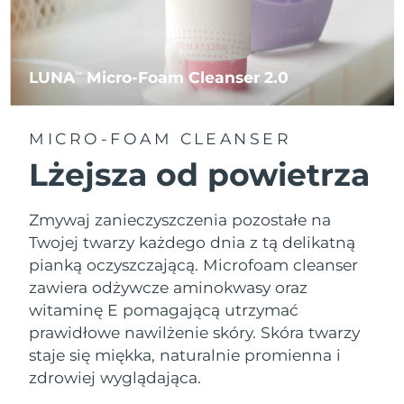
LUNA
Micro-Foam Cleanser 2.0
TM
MICRO-FOAM CLEANSER
Lżejsza od powietrza
Zmywaj zanieczyszczenia pozostałe na
Twojej twarzy każdego dnia z tą delikatną
pianką oczyszczającą. Microfoam cleanser
zawiera odżywcze aminokwasy oraz
witaminę E pomagającą utrzymać
prawidłowe nawilżenie skóry. Skóra twarzy
staje się miękka, naturalnie promienna i
zdrowiej wyglądająca.