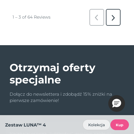
Otrzymaj oferty
specjalne
Dołącz do newslettera i zdobądź 15% zniżki na
pierwsze zamówienie!
Adres e-mail
Zestaw LUNA™ 4
Kolekcja
Kup
Naciskając przycisk „Subskrybuj”, wyrażam zgodę na