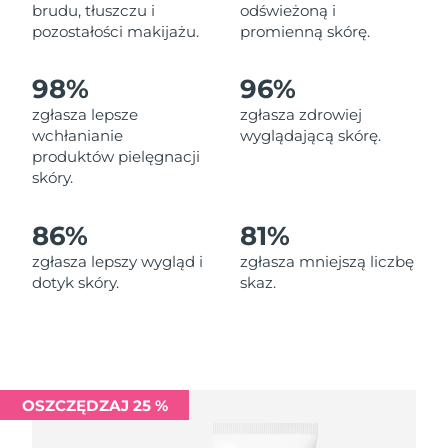
Oczekiwany czas dostawy
brudu, tłuszczu i
odświeżoną i
Liban
11/08/2026
pozostałości makijażu.
promienną skórę.
Oczekiwany czas dostawy
Litwa
98%
96%
10/08/2026
zgłasza lepsze
zgłasza zdrowiej
Oczekiwany czas dostawy
wchłanianie
wyglądającą skórę.
Luksemburg
10/08/2026
produktów pielęgnacji
skóry.
Oczekiwany czas dostawy
SRA Makau (Chiny)
12/08/2026
86%
81%
Oczekiwany czas dostawy
Malezja
zgłasza lepszy wygląd i
zgłasza mniejszą liczbę
13/08/2026
dotyk skóry.
skaz.
Oczekiwany czas dostawy
Malta
10/08/2026
Oczekiwany czas dostawy
Meksyk
14/08/2026
OSZCZĘDZAJ 25 %
Oczekiwany czas dostawy
Monako
11/08/2026