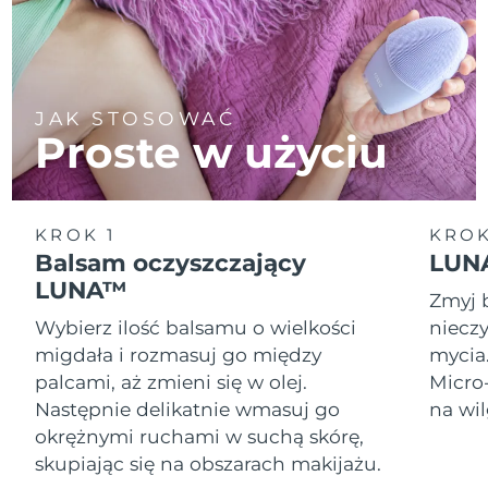
JAK STOSOWAĆ
Proste w użyciu
KROK 1
KROK
Balsam oczyszczający
LUNA
LUNA™
Zmyj 
Wybierz ilość balsamu o wielkości
nieczy
migdała i rozmasuj go między
mycia
palcami, aż zmieni się w olej.
Micro
Następnie delikatnie wmasuj go
na wil
okrężnymi ruchami w suchą skórę,
skupiając się na obszarach makijażu.