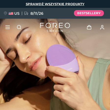
Przejdź
SPRAWDŹ WSZYSTKIE PRODUKTY
do
treści
US
8/11/26
BESTSELLERY
NOWOŚĆ
Zaloguj
Język
BREAKING NEWS
Profil użytkownika
English
Deutsch
Español
Moje urządzenia
FAQ™ Pure Beauty-Tech Elixir
Français
Italiano
Português
Moje zamówienia
Polski
Svenska
Русский
Türkçe
简体中文
繁體中文
Moje adresy
issa™ Teeth Whitening Set
Moje subskrypcje