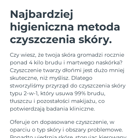
SZWEDZKI RUTYNA PIELĘGNACJI
URODY
Najbardziej
higieniczna metoda
Oczekiwany czas dostawy
Australia
13/08/2026
czyszczenia skóry.
Oczekiwany czas dostawy
Oczyszczanie twarzy
Lifting twarzy
Austria
10/08/2026
LUNA™ 4 zestaw
BEAR™ 2 zestaw
Czy wiesz, że twoja skóra gromadzi rocznie
Oczekiwany czas dostawy
Bahrajn
ponad 4 kilo brudu i martwego naskórka?
Anti-aging massage
Microcurrent toning
11/08/2026
Czyszczenie twarzy dłońmi jest dużo mniej
Pielęgnacja jamy
skuteczne, niż myślisz. Dlatego
Oczekiwany czas dostawy
Nawilżenie
ustnej
Belgia
10/08/2026
LUNA™ 4 Plus
BEAR™ 2 go
stworzyliśmy przyrząd do czyszczenia skóry
UFO™ 3 zestaw
issa™ 4
typu 2-w-1, który usuwa 99% brudu,
Massage, LED heating
Microcurrent toning on-the-go
Oczekiwany czas dostawy
FAQ™ ZABIEG ANTI-AGING
Bermudy
Deep facial hydration
Hybrid silicone sonic toothbrush
tłuszczu i pozostałości makijażu, co
16/08/2026
potwierdzają badania kliniczne.
NEW
Bośnia i
LUNA™ 4 Men
BEAR™ 2 eyes & lips
Oczekiwany czas dostawy
UFO™ 3 LED
Oferuje on dopasowane czyszczenie, w
Hercegowina
13/08/2026
issa™ 4 plus
For men, anti-aging massage
Microcurrent line smoothing device
Near-infrared and red light therapy
oparciu o typ skóry i obszary problemowe.
Smart hybrid silicone sonic toothbrush
device
Anti-aging
Zabiegi LED
Oczekiwany czas dostawy
Ponadto ujędrnia skórę, stosując kierowany