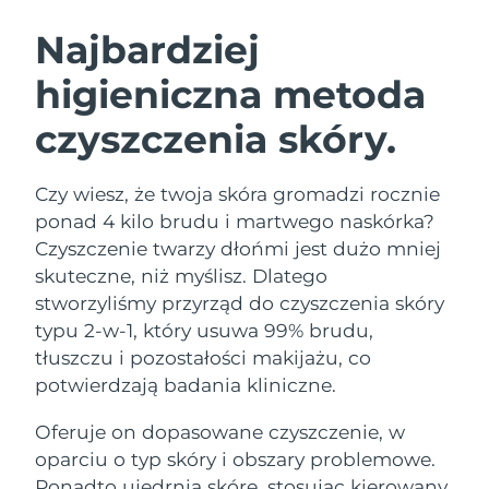
SZWEDZKI RUTYNA PIELĘGNACJI
URODY
Najbardziej
higieniczna metoda
Oczekiwany czas dostawy
Australia
13/08/2026
czyszczenia skóry.
Oczekiwany czas dostawy
Oczyszczanie twarzy
Lifting twarzy
Austria
10/08/2026
LUNA™ 4 zestaw
BEAR™ 2 zestaw
Czy wiesz, że twoja skóra gromadzi rocznie
Oczekiwany czas dostawy
Bahrajn
ponad 4 kilo brudu i martwego naskórka?
Anti-aging massage
Microcurrent toning
11/08/2026
Czyszczenie twarzy dłońmi jest dużo mniej
Pielęgnacja jamy
skuteczne, niż myślisz. Dlatego
Oczekiwany czas dostawy
Nawilżenie
ustnej
Belgia
10/08/2026
LUNA™ 4 Plus
BEAR™ 2 go
stworzyliśmy przyrząd do czyszczenia skóry
UFO™ 3 zestaw
issa™ 4
typu 2-w-1, który usuwa 99% brudu,
Massage, LED heating
Microcurrent toning on-the-go
Oczekiwany czas dostawy
FAQ™ ZABIEG ANTI-AGING
Bermudy
Deep facial hydration
Hybrid silicone sonic toothbrush
tłuszczu i pozostałości makijażu, co
16/08/2026
potwierdzają badania kliniczne.
NEW
Bośnia i
LUNA™ 4 Men
BEAR™ 2 eyes & lips
Oczekiwany czas dostawy
UFO™ 3 LED
Oferuje on dopasowane czyszczenie, w
Hercegowina
13/08/2026
issa™ 4 plus
For men, anti-aging massage
Microcurrent line smoothing device
Near-infrared and red light therapy
oparciu o typ skóry i obszary problemowe.
Smart hybrid silicone sonic toothbrush
device
Anti-aging
Zabiegi LED
Oczekiwany czas dostawy
Ponadto ujędrnia skórę, stosując kierowany