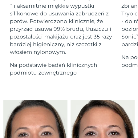
Serum
Gibraltar
All revitalizing eye massagers
issa™ Teeth Whitening Gel
14/08/2026
i aksamitnie miękkie wypustki
zbilan
TM
Advanced pore care essentials
For healthy hair
18% PAP
silikonowe do usuwania zabrudzeń z
Tryb c
Kosmetyki
Mężczyźni
Oczekiwany czas dostawy
Grecja
porów. Potwierdzono klinicznie, że
- do r
10/08/2026
przyrząd usuwa 99% brudu, tłuszczu i
pozio
pozostałości makijażu oraz jest 35 razy
Sonic
SRA Hongkong
T
Oczekiwany czas dostawy
(Chiny)
11/08/2026
bardziej higieniczny, niż szczotki z
bardz
włosiem nylonowym.
Kupuj
Na po
Oczekiwany czas dostawy
Węgry
10/08/2026
Na podstawie badań klinicznych
podmi
podmiotu zewnętrznego
Oczekiwany czas dostawy
Islandia
FOREO APP
11/08/2026
O NAS
Oczekiwany czas dostawy
Indonezja
08/08/2026
Oczekiwany czas dostawy
Irlandia
10/08/2026
Oczekiwany czas dostawy
Wyspa Man
12/08/2026