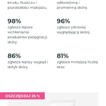
Oczekiwany czas dostawy
brudu, tłuszczu i
odświeżoną i
Liban
11/08/2026
pozostałości makijażu.
promienną skórę.
Oczekiwany czas dostawy
Litwa
98%
96%
10/08/2026
zgłasza lepsze
zgłasza zdrowiej
Oczekiwany czas dostawy
wchłanianie
wyglądającą skórę.
Luksemburg
10/08/2026
produktów pielęgnacji
skóry.
Oczekiwany czas dostawy
SRA Makau (Chiny)
12/08/2026
86%
81%
Oczekiwany czas dostawy
Malezja
zgłasza lepszy wygląd i
zgłasza mniejszą liczbę
13/08/2026
dotyk skóry.
skaz.
Oczekiwany czas dostawy
Malta
10/08/2026
Oczekiwany czas dostawy
Meksyk
14/08/2026
OSZCZĘDZAJ 25 %
Oczekiwany czas dostawy
Monako
11/08/2026