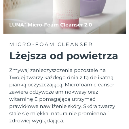
LUNA
Micro-Foam Cleanser 2.0
TM
MICRO-FOAM CLEANSER
Lżejsza od powietrza
Zmywaj zanieczyszczenia pozostałe na
Twojej twarzy każdego dnia z tą delikatną
pianką oczyszczającą. Microfoam cleanser
zawiera odżywcze aminokwasy oraz
witaminę E pomagającą utrzymać
prawidłowe nawilżenie skóry. Skóra twarzy
staje się miękka, naturalnie promienna i
zdrowiej wyglądająca.