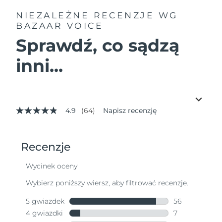
NIEZALEŻNE RECENZJE
WG
BAZAAR VOICE
Sprawdź, co sądzą
inni...
4.9
(64)
Napisz recenzję
4.9
z
5
gwiazdek,
średnia
wartość
oceny.
Read
64
Reviews.
Łącze
do
tej
samej