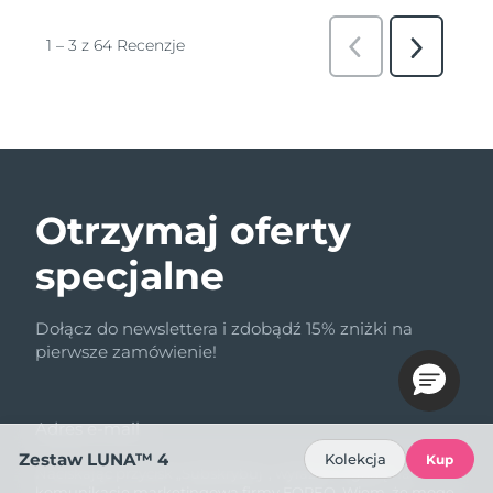
Otrzymaj oferty
specjalne
Dołącz do newslettera i zdobądź 15% zniżki na
pierwsze zamówienie!
Adres e-mail
Zestaw LUNA™ 4
Kolekcja
Kup
Naciskając przycisk „Subskrybuj”, wyrażam zgodę na
komunikację marketingową firmy FOREO. Wiem, że mogę