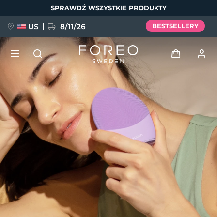
Przejdź
SPRAWDŹ WSZYSTKIE PRODUKTY
do
treści
US
8/11/26
BESTSELLERY
NOWOŚĆ
Zaloguj
Język
BREAKING NEWS
Profil użytkownika
English
Deutsch
Español
Moje urządzenia
FAQ™ Pure Beauty-Tech Elixir
Français
Italiano
Português
Moje zamówienia
Polski
Svenska
Русский
Türkçe
简体中文
繁體中文
Moje adresy
issa™ Teeth Whitening Set
Moje subskrypcje