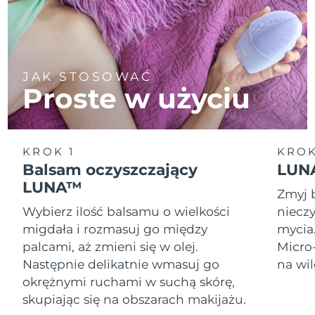
JAK STOSOWAĆ
Proste w użyciu
KROK 1
KROK
Balsam oczyszczający
LUNA
LUNA™
Zmyj 
Wybierz ilość balsamu o wielkości
nieczy
migdała i rozmasuj go między
mycia
palcami, aż zmieni się w olej.
Micro
Następnie delikatnie wmasuj go
na wil
okrężnymi ruchami w suchą skórę,
skupiając się na obszarach makijażu.