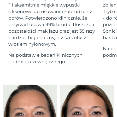
Serum
Gibraltar
All revitalizing eye massagers
issa™ Teeth Whitening Gel
14/08/2026
i aksamitnie miękkie wypustki
zbilan
TM
Advanced pore care essentials
For healthy hair
18% PAP
silikonowe do usuwania zabrudzeń z
Tryb c
Kosmetyki
Mężczyźni
Oczekiwany czas dostawy
Grecja
porów. Potwierdzono klinicznie, że
- do r
10/08/2026
przyrząd usuwa 99% brudu, tłuszczu i
pozio
pozostałości makijażu oraz jest 35 razy
Sonic
SRA Hongkong
T
Oczekiwany czas dostawy
(Chiny)
11/08/2026
bardziej higieniczny, niż szczotki z
bardz
włosiem nylonowym.
Kupuj
Na po
Oczekiwany czas dostawy
Węgry
10/08/2026
Na podstawie badań klinicznych
podmi
podmiotu zewnętrznego
Oczekiwany czas dostawy
Islandia
FOREO APP
11/08/2026
O NAS
Oczekiwany czas dostawy
Indonezja
08/08/2026
Oczekiwany czas dostawy
Irlandia
10/08/2026
Oczekiwany czas dostawy
Wyspa Man
12/08/2026