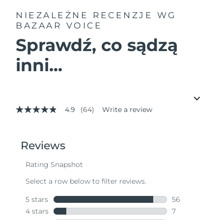
NIEZALEŻNE RECENZJE
WG
BAZAAR VOICE
Sprawdź, co sądzą
inni...
4.9
(64)
Write a review
4.9
out
of
5
stars,
average
rating
value.
Read
64
Reviews.
Same
page
link.