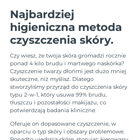
SZWEDZKI RUTYNA PIELĘGNACJI
URODY
Najbardziej
higieniczna metoda
Oczekiwany czas dostawy
Australia
13/08/2026
czyszczenia skóry.
Oczekiwany czas dostawy
Oczyszczanie twarzy
Lifting twarzy
Austria
10/08/2026
LUNA™ 4 zestaw
BEAR™ 2 zestaw
Czy wiesz, że twoja skóra gromadzi rocznie
Oczekiwany czas dostawy
Bahrajn
ponad 4 kilo brudu i martwego naskórka?
Anti-aging massage
Microcurrent toning
11/08/2026
Czyszczenie twarzy dłońmi jest dużo mniej
Pielęgnacja jamy
skuteczne, niż myślisz. Dlatego
Oczekiwany czas dostawy
Nawilżenie
ustnej
Belgia
10/08/2026
LUNA™ 4 Plus
BEAR™ 2 go
stworzyliśmy przyrząd do czyszczenia skóry
UFO™ 3 zestaw
issa™ 4
typu 2-w-1, który usuwa 99% brudu,
Massage, LED heating
Microcurrent toning on-the-go
Oczekiwany czas dostawy
FAQ™ ZABIEG ANTI-AGING
Bermudy
Deep facial hydration
Hybrid silicone sonic toothbrush
tłuszczu i pozostałości makijażu, co
16/08/2026
potwierdzają badania kliniczne.
NEW
Bośnia i
LUNA™ 4 Men
BEAR™ 2 eyes & lips
Oczekiwany czas dostawy
UFO™ 3 LED
Oferuje on dopasowane czyszczenie, w
Hercegowina
13/08/2026
issa™ 4 plus
For men, anti-aging massage
Microcurrent line smoothing device
Near-infrared and red light therapy
oparciu o typ skóry i obszary problemowe.
Smart hybrid silicone sonic toothbrush
device
Anti-aging
Zabiegi LED
Oczekiwany czas dostawy
Ponadto ujędrnia skórę, stosując kierowany