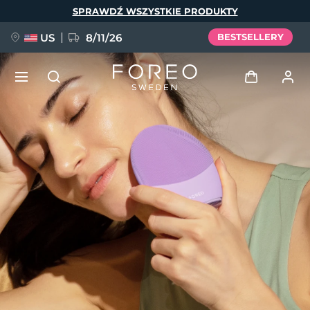
Przejdź
SPRAWDŹ WSZYSTKIE PRODUKTY
do
treści
US
8/11/26
BESTSELLERY
NOWOŚĆ
Zaloguj
Język
BREAKING NEWS
Profil użytkownika
English
Deutsch
Español
Moje urządzenia
FAQ™ Pure Beauty-Tech Elixir
Français
Italiano
Português
Moje zamówienia
Polski
Svenska
Русский
Türkçe
简体中文
繁體中文
Moje adresy
issa™ Teeth Whitening Set
Moje subskrypcje