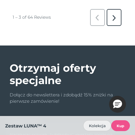
Otrzymaj oferty
specjalne
Dołącz do newslettera i zdobądź 15% zniżki na
pierwsze zamówienie!
Adres e-mail
Zestaw LUNA™ 4
Kolekcja
Kup
Naciskając przycisk „Subskrybuj”, wyrażam zgodę na