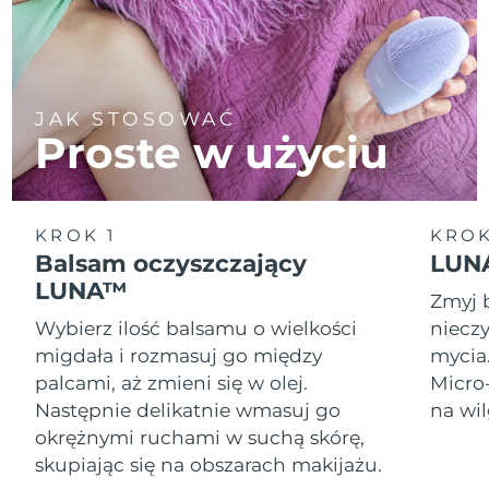
JAK STOSOWAĆ
Proste w użyciu
KROK 1
KROK
Balsam oczyszczający
LUNA
LUNA™
Zmyj 
Wybierz ilość balsamu o wielkości
nieczy
migdała i rozmasuj go między
mycia
palcami, aż zmieni się w olej.
Micro
Następnie delikatnie wmasuj go
na wil
okrężnymi ruchami w suchą skórę,
skupiając się na obszarach makijażu.