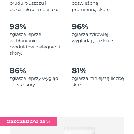
Oczekiwany czas dostawy
brudu, tłuszczu i
odświeżoną i
Liban
11/08/2026
pozostałości makijażu.
promienną skórę.
Oczekiwany czas dostawy
Litwa
98%
96%
10/08/2026
zgłasza lepsze
zgłasza zdrowiej
Oczekiwany czas dostawy
wchłanianie
wyglądającą skórę.
Luksemburg
10/08/2026
produktów pielęgnacji
skóry.
Oczekiwany czas dostawy
SRA Makau (Chiny)
12/08/2026
86%
81%
Oczekiwany czas dostawy
Malezja
zgłasza lepszy wygląd i
zgłasza mniejszą liczbę
13/08/2026
dotyk skóry.
skaz.
Oczekiwany czas dostawy
Malta
10/08/2026
Oczekiwany czas dostawy
Meksyk
14/08/2026
OSZCZĘDZAJ 25 %
Oczekiwany czas dostawy
Monako
11/08/2026