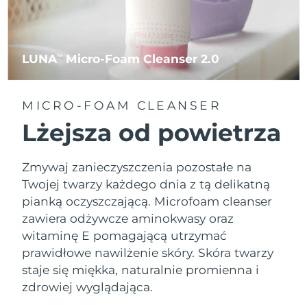
LUNA
Micro-Foam Cleanser 2.0
TM
MICRO-FOAM CLEANSER
Lżejsza od powietrza
Zmywaj zanieczyszczenia pozostałe na
Twojej twarzy każdego dnia z tą delikatną
pianką oczyszczającą. Microfoam cleanser
zawiera odżywcze aminokwasy oraz
witaminę E pomagającą utrzymać
prawidłowe nawilżenie skóry. Skóra twarzy
staje się miękka, naturalnie promienna i
zdrowiej wyglądająca.