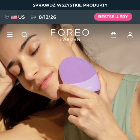
Przejdź
SPRAWDŹ WSZYSTKIE PRODUKTY
do
treści
US
8/13/26
BESTSELLERY
NOWOŚĆ
Zaloguj
Język
BREAKING NEWS
Profil użytkownika
English
Deutsch
Español
Moje urządzenia
FAQ™ Pure Beauty-Tech Elixir
Français
Italiano
Português
Moje zamówienia
Polski
Svenska
Русский
Türkçe
简体中文
繁體中文
Moje adresy
issa™ Teeth Whitening Set
Moje subskrypcje