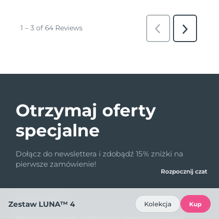
Otrzymaj oferty
specjalne
Dołącz do newslettera i zdobądź 15% zniżki na
pierwsze zamówienie!
Rozpocznij czat
Adres e-mail
Zestaw LUNA™ 4
Kolekcja
Kup
Naciskając przycisk „Subskrybuj”, wyrażam zgodę na