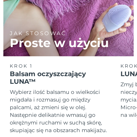
JAK STOSOWAĆ
Proste w użyciu
KROK 1
KROK
Balsam oczyszczający
LUNA
LUNA™
Zmyj 
Wybierz ilość balsamu o wielkości
nieczy
migdała i rozmasuj go między
mycia
palcami, aż zmieni się w olej.
Micro
Następnie delikatnie wmasuj go
na wil
okrężnymi ruchami w suchą skórę,
skupiając się na obszarach makijażu.