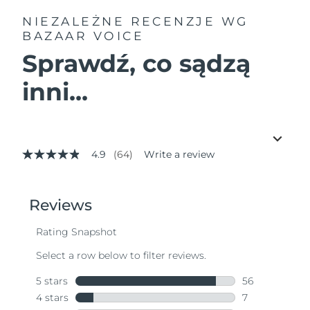
NIEZALEŻNE RECENZJE
WG
BAZAAR VOICE
Sprawdź, co sądzą
inni...
4.9
(64)
Write a review
4.9
out
of
5
stars,
average
rating
value.
Read
64
Reviews.
Same
page
link.