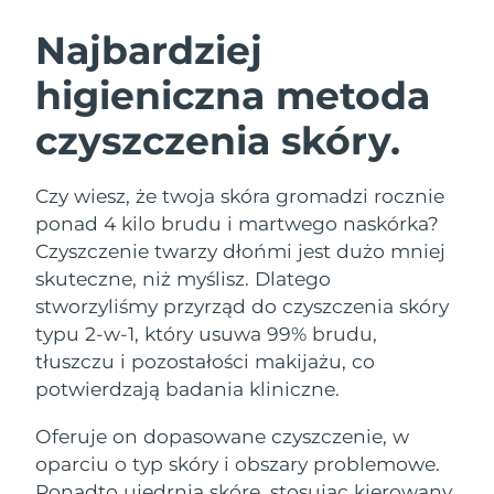
SZWEDZKI RUTYNA PIELĘGNACJI
URODY
Najbardziej
higieniczna metoda
Oczekiwany czas dostawy
Australia
15/08/2026
czyszczenia skóry.
Oczekiwany czas dostawy
Oczyszczanie twarzy
Lifting twarzy
Austria
12/08/2026
LUNA™ 4 zestaw
BEAR™ 2 zestaw
Czy wiesz, że twoja skóra gromadzi rocznie
Oczekiwany czas dostawy
Bahrajn
ponad 4 kilo brudu i martwego naskórka?
Anti-aging massage
Microcurrent toning
13/08/2026
Czyszczenie twarzy dłońmi jest dużo mniej
Pielęgnacja jamy
skuteczne, niż myślisz. Dlatego
Oczekiwany czas dostawy
Nawilżenie
ustnej
Belgia
12/08/2026
LUNA™ 4 Plus
BEAR™ 2 go
stworzyliśmy przyrząd do czyszczenia skóry
UFO™ 3 zestaw
issa™ 4
typu 2-w-1, który usuwa 99% brudu,
Massage, LED heating
Microcurrent toning on-the-go
Oczekiwany czas dostawy
FAQ™ ZABIEG ANTI-AGING
Bermudy
Deep facial hydration
Hybrid silicone sonic toothbrush
tłuszczu i pozostałości makijażu, co
18/08/2026
potwierdzają badania kliniczne.
NEW
Bośnia i
LUNA™ 4 Men
BEAR™ 2 eyes & lips
Oczekiwany czas dostawy
UFO™ 3 LED
Oferuje on dopasowane czyszczenie, w
Hercegowina
15/08/2026
issa™ 4 plus
For men, anti-aging massage
Microcurrent line smoothing device
Near-infrared and red light therapy
oparciu o typ skóry i obszary problemowe.
Smart hybrid silicone sonic toothbrush
device
Anti-aging
Zabiegi LED
Oczekiwany czas dostawy
Ponadto ujędrnia skórę, stosując kierowany