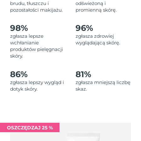
Oczekiwany czas dostawy
brudu, tłuszczu i
odświeżoną i
Liban
13/08/2026
pozostałości makijażu.
promienną skórę.
Oczekiwany czas dostawy
Litwa
98%
96%
12/08/2026
zgłasza lepsze
zgłasza zdrowiej
Oczekiwany czas dostawy
wchłanianie
wyglądającą skórę.
Luksemburg
12/08/2026
produktów pielęgnacji
skóry.
Oczekiwany czas dostawy
SRA Makau (Chiny)
14/08/2026
86%
81%
Oczekiwany czas dostawy
Malezja
zgłasza lepszy wygląd i
zgłasza mniejszą liczbę
15/08/2026
dotyk skóry.
skaz.
Oczekiwany czas dostawy
Malta
12/08/2026
Oczekiwany czas dostawy
Meksyk
16/08/2026
OSZCZĘDZAJ 25 %
Oczekiwany czas dostawy
Monako
13/08/2026