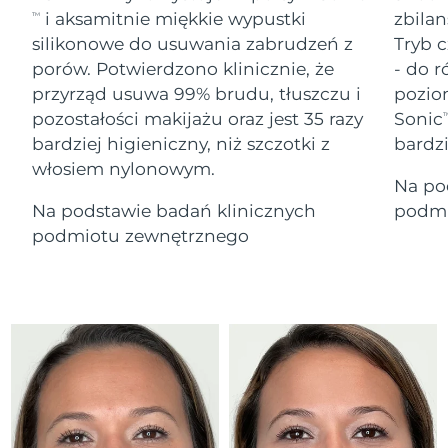
Serum
Gibraltar
All revitalizing eye massagers
issa™ Teeth Whitening Gel
16/08/2026
i aksamitnie miękkie wypustki
zbilan
TM
Advanced pore care essentials
For healthy hair
18% PAP
silikonowe do usuwania zabrudzeń z
Tryb c
Kosmetyki
Mężczyźni
Oczekiwany czas dostawy
Grecja
porów. Potwierdzono klinicznie, że
- do r
12/08/2026
przyrząd usuwa 99% brudu, tłuszczu i
pozio
pozostałości makijażu oraz jest 35 razy
Sonic
SRA Hongkong
T
Oczekiwany czas dostawy
(Chiny)
13/08/2026
bardziej higieniczny, niż szczotki z
bardz
włosiem nylonowym.
Kupuj
Na po
Oczekiwany czas dostawy
Węgry
12/08/2026
Na podstawie badań klinicznych
podmi
podmiotu zewnętrznego
Oczekiwany czas dostawy
Islandia
FOREO APP
13/08/2026
O NAS
Oczekiwany czas dostawy
Indonezja
10/08/2026
Oczekiwany czas dostawy
Irlandia
12/08/2026
Oczekiwany czas dostawy
Wyspa Man
14/08/2026