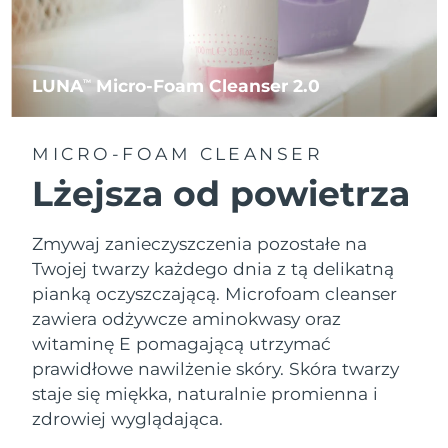
LUNA
Micro-Foam Cleanser 2.0
TM
MICRO-FOAM CLEANSER
Lżejsza od powietrza
Zmywaj zanieczyszczenia pozostałe na
Twojej twarzy każdego dnia z tą delikatną
pianką oczyszczającą. Microfoam cleanser
zawiera odżywcze aminokwasy oraz
witaminę E pomagającą utrzymać
prawidłowe nawilżenie skóry. Skóra twarzy
staje się miękka, naturalnie promienna i
zdrowiej wyglądająca.