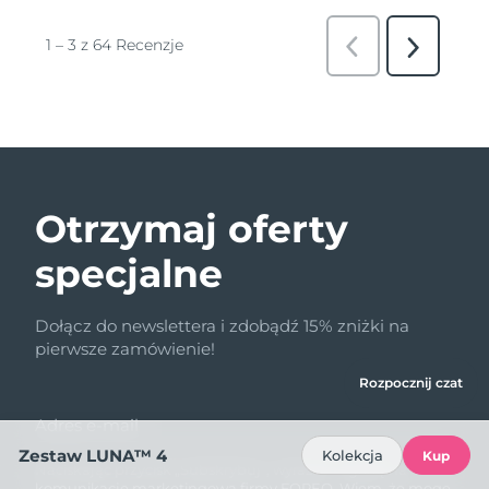
Otrzymaj oferty
specjalne
Dołącz do newslettera i zdobądź 15% zniżki na
pierwsze zamówienie!
Rozpocznij czat
Adres e-mail
Zestaw LUNA™ 4
Kolekcja
Kup
Naciskając przycisk „Subskrybuj”, wyrażam zgodę na
komunikację marketingową firmy FOREO. Wiem, że mogę