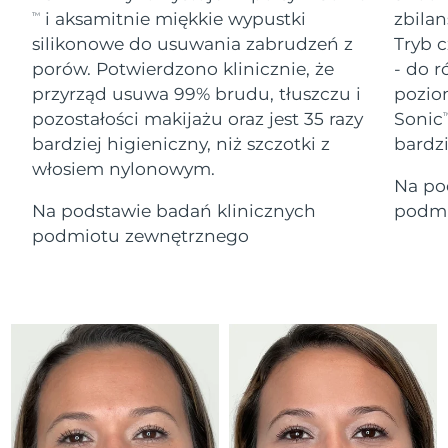
Serum
Gibraltar
All revitalizing eye massagers
issa™ Teeth Whitening Gel
8/13/26
i aksamitnie miękkie wypustki
zbilan
TM
Advanced pore care essentials
For healthy hair
18% PAP
silikonowe do usuwania zabrudzeń z
Tryb c
Kosmetyki
Mężczyźni
Oczekiwany czas dostawy
Grecja
porów. Potwierdzono klinicznie, że
- do r
8/9/26
przyrząd usuwa 99% brudu, tłuszczu i
pozio
pozostałości makijażu oraz jest 35 razy
Sonic
SRA Hongkong
T
Oczekiwany czas dostawy
(Chiny)
8/10/26
bardziej higieniczny, niż szczotki z
bardz
włosiem nylonowym.
Kupuj
Na po
Oczekiwany czas dostawy
Węgry
8/9/26
Na podstawie badań klinicznych
podmi
podmiotu zewnętrznego
Oczekiwany czas dostawy
Islandia
FOREO APP
8/10/26
O NAS
Oczekiwany czas dostawy
Indonezja
8/7/26
Oczekiwany czas dostawy
Irlandia
8/9/26
Oczekiwany czas dostawy
Wyspa Man
8/11/26