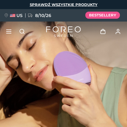
Przejdź
SPRAWDŹ WSZYSTKIE PRODUKTY
do
treści
US
8/10/26
BESTSELLERY
NOWOŚĆ
Zaloguj
Język
BREAKING NEWS
Profil użytkownika
English
Deutsch
Español
Moje urządzenia
FAQ™ Pure Beauty-Tech Elixir
Français
Italiano
Português
Moje zamówienia
Polski
Svenska
Русский
Türkçe
简体中文
繁體中文
Moje adresy
issa™ Teeth Whitening Set
Moje subskrypcje