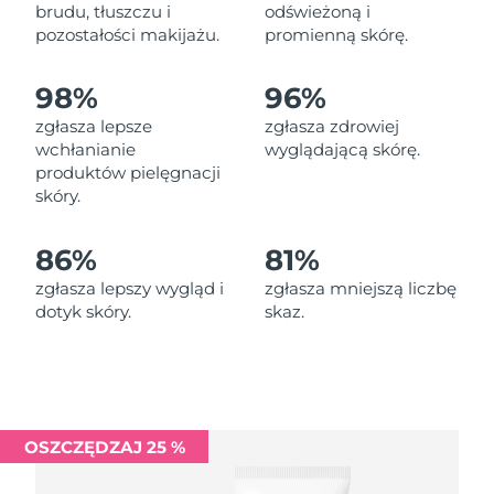
Oczekiwany czas dostawy
brudu, tłuszczu i
odświeżoną i
Liban
8/10/26
pozostałości makijażu.
promienną skórę.
Oczekiwany czas dostawy
Litwa
98%
96%
8/9/26
zgłasza lepsze
zgłasza zdrowiej
Oczekiwany czas dostawy
wchłanianie
wyglądającą skórę.
Luksemburg
8/9/26
produktów pielęgnacji
skóry.
Oczekiwany czas dostawy
SRA Makau (Chiny)
8/11/26
86%
81%
Oczekiwany czas dostawy
Malezja
zgłasza lepszy wygląd i
zgłasza mniejszą liczbę
8/12/26
dotyk skóry.
skaz.
Oczekiwany czas dostawy
Malta
8/9/26
Oczekiwany czas dostawy
Meksyk
8/13/26
OSZCZĘDZAJ 25 %
Oczekiwany czas dostawy
Monako
8/10/26