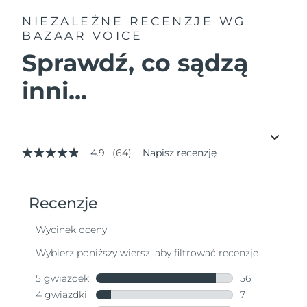
NIEZALEŻNE RECENZJE
WG
BAZAAR VOICE
Sprawdź, co sądzą
inni...
4.9
(64)
Napisz recenzję
4.9
z
5
gwiazdek,
średnia
wartość
oceny.
Read
64
Reviews.
Łącze
do
tej
samej