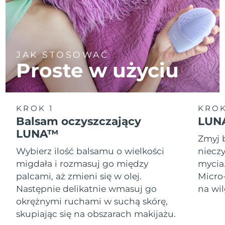
JAK STOSOWAĆ
Proste w użyciu
KROK 1
KROK
Balsam oczyszczający
LUNA
LUNA™
Zmyj 
Wybierz ilość balsamu o wielkości
nieczy
migdała i rozmasuj go między
mycia
palcami, aż zmieni się w olej.
Micro
Następnie delikatnie wmasuj go
na wil
okrężnymi ruchami w suchą skórę,
skupiając się na obszarach makijażu.