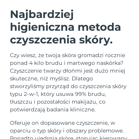
SZWEDZKI RUTYNA PIELĘGNACJI
URODY
Najbardziej
higieniczna metoda
Oczekiwany czas dostawy
Australia
8/12/26
czyszczenia skóry.
Oczekiwany czas dostawy
Oczyszczanie twarzy
Lifting twarzy
Austria
8/9/26
LUNA™ 4 zestaw
BEAR™ 2 zestaw
Czy wiesz, że twoja skóra gromadzi rocznie
Oczekiwany czas dostawy
Bahrajn
ponad 4 kilo brudu i martwego naskórka?
Anti-aging massage
Microcurrent toning
8/10/26
Czyszczenie twarzy dłońmi jest dużo mniej
Pielęgnacja jamy
skuteczne, niż myślisz. Dlatego
Oczekiwany czas dostawy
Nawilżenie
ustnej
Belgia
8/9/26
LUNA™ 4 Plus
BEAR™ 2 go
stworzyliśmy przyrząd do czyszczenia skóry
UFO™ 3 zestaw
issa™ 4
typu 2-w-1, który usuwa 99% brudu,
Massage, LED heating
Microcurrent toning on-the-go
Oczekiwany czas dostawy
FAQ™ ZABIEG ANTI-AGING
Bermudy
Deep facial hydration
Hybrid silicone sonic toothbrush
tłuszczu i pozostałości makijażu, co
8/15/26
potwierdzają badania kliniczne.
NEW
Bośnia i
LUNA™ 4 Men
BEAR™ 2 eyes & lips
Oczekiwany czas dostawy
UFO™ 3 LED
Oferuje on dopasowane czyszczenie, w
Hercegowina
8/12/26
issa™ 4 plus
For men, anti-aging massage
Microcurrent line smoothing device
Near-infrared and red light therapy
oparciu o typ skóry i obszary problemowe.
Smart hybrid silicone sonic toothbrush
device
Anti-aging
Zabiegi LED
Oczekiwany czas dostawy
Ponadto ujędrnia skórę, stosując kierowany