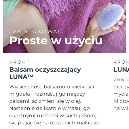
JAK STOSOWAĆ
Proste w użyciu
KROK 1
KROK
Balsam oczyszczający
LUNA
LUNA™
Zmyj 
Wybierz ilość balsamu o wielkości
nieczy
migdała i rozmasuj go między
mycia
palcami, aż zmieni się w olej.
Micro
Następnie delikatnie wmasuj go
na wil
okrężnymi ruchami w suchą skórę,
skupiając się na obszarach makijażu.