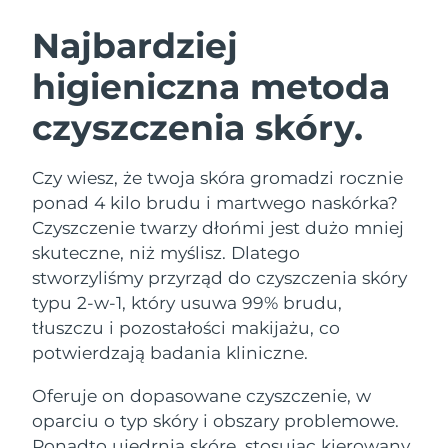
SZWEDZKI RUTYNA PIELĘGNACJI
URODY
Najbardziej
higieniczna metoda
Oczekiwany czas dostawy
Australia
13/08/2026
czyszczenia skóry.
Oczekiwany czas dostawy
Oczyszczanie twarzy
Lifting twarzy
Austria
10/08/2026
LUNA™ 4 zestaw
BEAR™ 2 zestaw
Czy wiesz, że twoja skóra gromadzi rocznie
Oczekiwany czas dostawy
Bahrajn
ponad 4 kilo brudu i martwego naskórka?
Anti-aging massage
Microcurrent toning
11/08/2026
Czyszczenie twarzy dłońmi jest dużo mniej
Pielęgnacja jamy
skuteczne, niż myślisz. Dlatego
Oczekiwany czas dostawy
Nawilżenie
ustnej
Belgia
10/08/2026
LUNA™ 4 Plus
BEAR™ 2 go
stworzyliśmy przyrząd do czyszczenia skóry
UFO™ 3 zestaw
issa™ 4
typu 2-w-1, który usuwa 99% brudu,
Massage, LED heating
Microcurrent toning on-the-go
Oczekiwany czas dostawy
FAQ™ ZABIEG ANTI-AGING
Bermudy
Deep facial hydration
Hybrid silicone sonic toothbrush
tłuszczu i pozostałości makijażu, co
16/08/2026
potwierdzają badania kliniczne.
NEW
Bośnia i
LUNA™ 4 Men
BEAR™ 2 eyes & lips
Oczekiwany czas dostawy
UFO™ 3 LED
Oferuje on dopasowane czyszczenie, w
Hercegowina
13/08/2026
issa™ 4 plus
For men, anti-aging massage
Microcurrent line smoothing device
Near-infrared and red light therapy
oparciu o typ skóry i obszary problemowe.
Smart hybrid silicone sonic toothbrush
device
Anti-aging
Zabiegi LED
Oczekiwany czas dostawy
Ponadto ujędrnia skórę, stosując kierowany