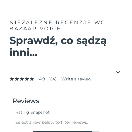
NIEZALEŻNE RECENZJE
WG
BAZAAR VOICE
Sprawdź, co sądzą
inni...
4.9
(64)
Write a review
4.9
out
of
5
stars,
average
rating
value.
Read
64
Reviews.