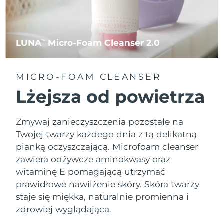
LUNA
Micro-Foam Cleanser 2.0
TM
MICRO-FOAM CLEANSER
Lżejsza od powietrza
Zmywaj zanieczyszczenia pozostałe na
Twojej twarzy każdego dnia z tą delikatną
pianką oczyszczającą. Microfoam cleanser
zawiera odżywcze aminokwasy oraz
witaminę E pomagającą utrzymać
prawidłowe nawilżenie skóry. Skóra twarzy
staje się miękka, naturalnie promienna i
zdrowiej wyglądająca.