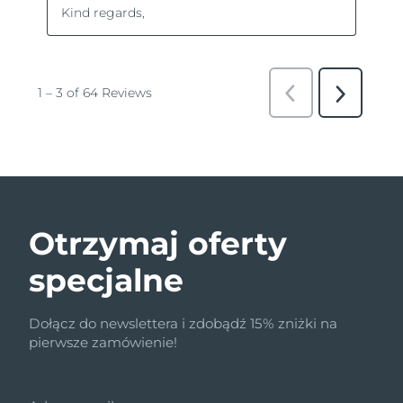
Otrzymaj oferty
specjalne
Dołącz do newslettera i zdobądź 15% zniżki na
pierwsze zamówienie!