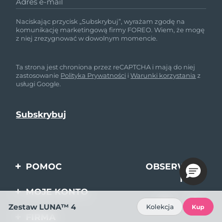
Adres e-mail
Naciskając przycisk „Subskrybuj”, wyrażam zgodę na
komunikację marketingową firmy FOREO. Wiem, że mogę
z niej zrezygnować w dowolnym momencie.
Ta strona jest chroniona przez reCAPTCHA i mają do niej
zastosowanie
Polityka Prywatności
i
Warunki korzystania
z
usługi Google.
POMOC
OBSERWUJ
NAS
Kontakt
MOJE KONTO
Zamówienia & Wysyłka
Zestaw LUNA™ 4
Kolekcja
Kup
Rejestracja produktu
FIRMA