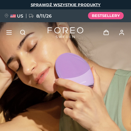
Przejdź
SPRAWDŹ WSZYSTKIE PRODUKTY
do
treści
US
8/11/26
BESTSELLERY
NOWOŚĆ
Zaloguj
Język
BREAKING NEWS
Profil użytkownika
English
Deutsch
Español
Moje urządzenia
FAQ™ Pure Beauty-Tech Elixir
Français
Italiano
Português
Moje zamówienia
Polski
Svenska
Русский
Türkçe
简体中文
繁體中文
Moje adresy
issa™ Teeth Whitening Set
Moje subskrypcje