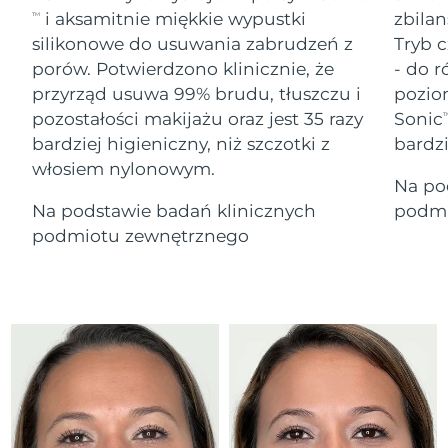
Serum
Gibraltar
All revitalizing eye massagers
issa™ Teeth Whitening Gel
14/08/2026
i aksamitnie miękkie wypustki
zbilan
TM
Advanced pore care essentials
For healthy hair
18% PAP
silikonowe do usuwania zabrudzeń z
Tryb c
Kosmetyki
Mężczyźni
Oczekiwany czas dostawy
Grecja
porów. Potwierdzono klinicznie, że
- do r
10/08/2026
przyrząd usuwa 99% brudu, tłuszczu i
pozio
pozostałości makijażu oraz jest 35 razy
Sonic
SRA Hongkong
T
Oczekiwany czas dostawy
(Chiny)
11/08/2026
bardziej higieniczny, niż szczotki z
bardz
włosiem nylonowym.
Kupuj
Na po
Oczekiwany czas dostawy
Węgry
10/08/2026
Na podstawie badań klinicznych
podmi
podmiotu zewnętrznego
Oczekiwany czas dostawy
Islandia
FOREO APP
11/08/2026
O NAS
Oczekiwany czas dostawy
Indonezja
08/08/2026
Oczekiwany czas dostawy
Irlandia
10/08/2026
Oczekiwany czas dostawy
Wyspa Man
12/08/2026