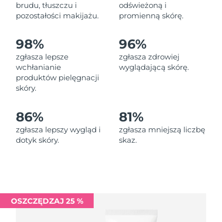
Oczekiwany czas dostawy
brudu, tłuszczu i
odświeżoną i
Liban
11/08/2026
pozostałości makijażu.
promienną skórę.
Oczekiwany czas dostawy
Litwa
98%
96%
10/08/2026
zgłasza lepsze
zgłasza zdrowiej
Oczekiwany czas dostawy
wchłanianie
wyglądającą skórę.
Luksemburg
10/08/2026
produktów pielęgnacji
skóry.
Oczekiwany czas dostawy
SRA Makau (Chiny)
12/08/2026
86%
81%
Oczekiwany czas dostawy
Malezja
zgłasza lepszy wygląd i
zgłasza mniejszą liczbę
13/08/2026
dotyk skóry.
skaz.
Oczekiwany czas dostawy
Malta
10/08/2026
Oczekiwany czas dostawy
Meksyk
14/08/2026
OSZCZĘDZAJ 25 %
Oczekiwany czas dostawy
Monako
11/08/2026