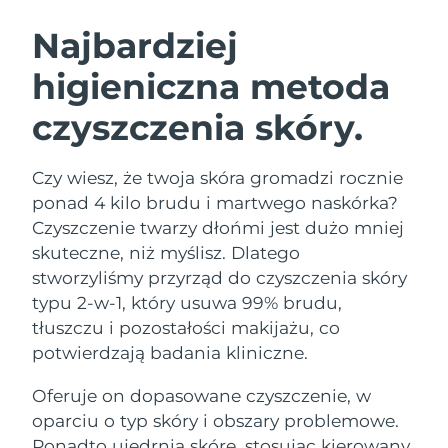
SZWEDZKI RUTYNA PIELĘGNACJI
URODY
Najbardziej
higieniczna metoda
Oczekiwany czas dostawy
Australia
8/13/26
czyszczenia skóry.
Oczekiwany czas dostawy
Oczyszczanie twarzy
Lifting twarzy
Austria
8/10/26
LUNA™ 4 zestaw
BEAR™ 2 zestaw
Czy wiesz, że twoja skóra gromadzi rocznie
Oczekiwany czas dostawy
Bahrajn
ponad 4 kilo brudu i martwego naskórka?
Anti-aging massage
Microcurrent toning
8/11/26
Czyszczenie twarzy dłońmi jest dużo mniej
Pielęgnacja jamy
skuteczne, niż myślisz. Dlatego
Oczekiwany czas dostawy
Nawilżenie
ustnej
Belgia
8/10/26
LUNA™ 4 Plus
BEAR™ 2 go
stworzyliśmy przyrząd do czyszczenia skóry
UFO™ 3 zestaw
issa™ 4
typu 2-w-1, który usuwa 99% brudu,
Massage, LED heating
Microcurrent toning on-the-go
Oczekiwany czas dostawy
FAQ™ ZABIEG ANTI-AGING
Bermudy
Deep facial hydration
Hybrid silicone sonic toothbrush
tłuszczu i pozostałości makijażu, co
8/16/26
potwierdzają badania kliniczne.
NEW
Bośnia i
LUNA™ 4 Men
BEAR™ 2 eyes & lips
Oczekiwany czas dostawy
UFO™ 3 LED
Oferuje on dopasowane czyszczenie, w
Hercegowina
8/13/26
issa™ 4 plus
For men, anti-aging massage
Microcurrent line smoothing device
Near-infrared and red light therapy
oparciu o typ skóry i obszary problemowe.
Smart hybrid silicone sonic toothbrush
device
Anti-aging
Zabiegi LED
Oczekiwany czas dostawy
Ponadto ujędrnia skórę, stosując kierowany