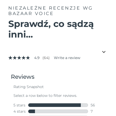
NIEZALEŻNE RECENZJE
WG
BAZAAR VOICE
Sprawdź, co sądzą
inni...
4.9
(64)
Write a review
4.9
out
of
5
stars,
average
rating
value.
Read
64
Reviews.
Same
page
link.