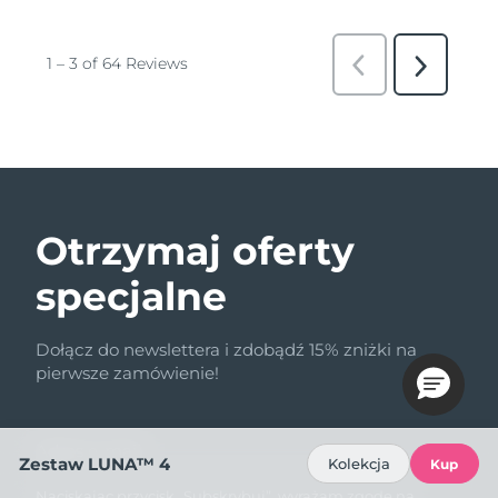
Otrzymaj oferty
specjalne
Dołącz do newslettera i zdobądź 15% zniżki na
pierwsze zamówienie!
Adres e-mail
Zestaw LUNA™ 4
Kolekcja
Kup
Naciskając przycisk „Subskrybuj”, wyrażam zgodę na