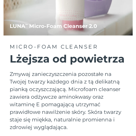
LUNA
Micro-Foam Cleanser 2.0
TM
MICRO-FOAM CLEANSER
Lżejsza od powietrza
Zmywaj zanieczyszczenia pozostałe na
Twojej twarzy każdego dnia z tą delikatną
pianką oczyszczającą. Microfoam cleanser
zawiera odżywcze aminokwasy oraz
witaminę E pomagającą utrzymać
prawidłowe nawilżenie skóry. Skóra twarzy
staje się miękka, naturalnie promienna i
zdrowiej wyglądająca.