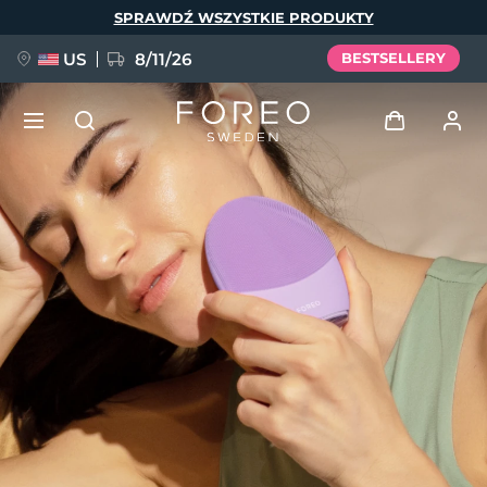
Przejdź
SPRAWDŹ WSZYSTKIE PRODUKTY
do
treści
US
8/11/26
BESTSELLERY
NOWOŚĆ
Zaloguj
Język
BREAKING NEWS
Profil użytkownika
English
Deutsch
Español
Moje urządzenia
FAQ™ Pure Beauty-Tech Elixir
Français
Italiano
Português
Moje zamówienia
Polski
Svenska
Русский
Türkçe
简体中文
繁體中文
Moje adresy
issa™ Teeth Whitening Set
Moje subskrypcje