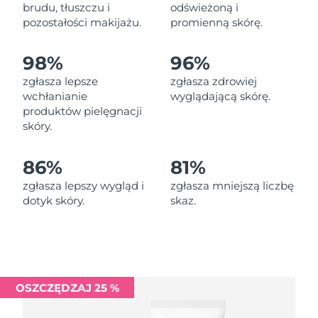
Oczekiwany czas dostawy
brudu, tłuszczu i
odświeżoną i
Liban
8/11/26
pozostałości makijażu.
promienną skórę.
Oczekiwany czas dostawy
Litwa
98%
96%
8/10/26
zgłasza lepsze
zgłasza zdrowiej
Oczekiwany czas dostawy
wchłanianie
wyglądającą skórę.
Luksemburg
8/10/26
produktów pielęgnacji
skóry.
Oczekiwany czas dostawy
SRA Makau (Chiny)
8/12/26
86%
81%
Oczekiwany czas dostawy
Malezja
zgłasza lepszy wygląd i
zgłasza mniejszą liczbę
8/13/26
dotyk skóry.
skaz.
Oczekiwany czas dostawy
Malta
8/10/26
Oczekiwany czas dostawy
Meksyk
8/14/26
OSZCZĘDZAJ 25 %
Oczekiwany czas dostawy
Monako
8/11/26