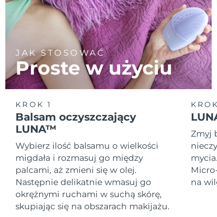
JAK STOSOWAĆ
Proste w użyciu
KROK 1
KROK
Balsam oczyszczający
LUNA
LUNA™
Zmyj 
Wybierz ilość balsamu o wielkości
nieczy
migdała i rozmasuj go między
mycia
palcami, aż zmieni się w olej.
Micro
Następnie delikatnie wmasuj go
na wil
okrężnymi ruchami w suchą skórę,
skupiając się na obszarach makijażu.