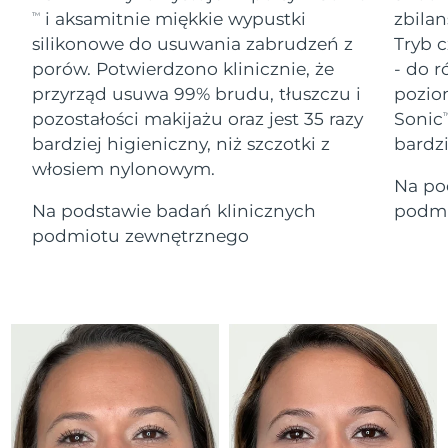
Serum
Gibraltar
All revitalizing eye massagers
issa™ Teeth Whitening Gel
8/14/26
i aksamitnie miękkie wypustki
zbilan
TM
Advanced pore care essentials
For healthy hair
18% PAP
silikonowe do usuwania zabrudzeń z
Tryb c
Kosmetyki
Mężczyźni
Oczekiwany czas dostawy
Grecja
porów. Potwierdzono klinicznie, że
- do r
8/10/26
przyrząd usuwa 99% brudu, tłuszczu i
pozio
pozostałości makijażu oraz jest 35 razy
Sonic
SRA Hongkong
T
Oczekiwany czas dostawy
(Chiny)
8/11/26
bardziej higieniczny, niż szczotki z
bardz
włosiem nylonowym.
Kupuj
Na po
Oczekiwany czas dostawy
Węgry
8/10/26
Na podstawie badań klinicznych
podmi
podmiotu zewnętrznego
Oczekiwany czas dostawy
Islandia
FOREO APP
8/11/26
O NAS
Oczekiwany czas dostawy
Indonezja
8/8/26
Oczekiwany czas dostawy
Irlandia
8/10/26
Oczekiwany czas dostawy
Wyspa Man
8/12/26