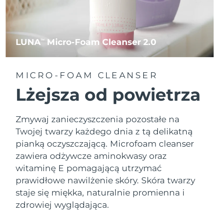
LUNA
Micro-Foam Cleanser 2.0
TM
MICRO-FOAM CLEANSER
Lżejsza od powietrza
Zmywaj zanieczyszczenia pozostałe na
Twojej twarzy każdego dnia z tą delikatną
pianką oczyszczającą. Microfoam cleanser
zawiera odżywcze aminokwasy oraz
witaminę E pomagającą utrzymać
prawidłowe nawilżenie skóry. Skóra twarzy
staje się miękka, naturalnie promienna i
zdrowiej wyglądająca.