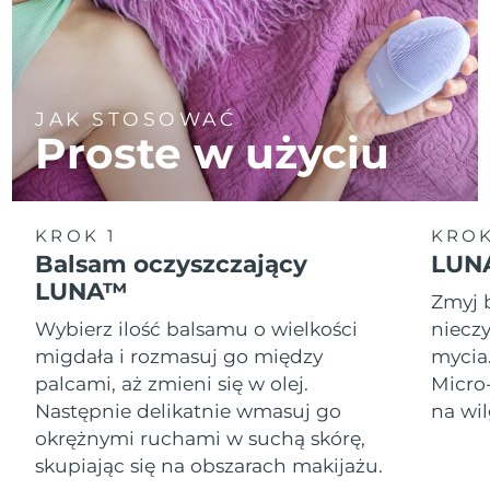
JAK STOSOWAĆ
Proste w użyciu
KROK 1
KROK
Balsam oczyszczający
LUNA
LUNA™
Zmyj 
Wybierz ilość balsamu o wielkości
nieczy
migdała i rozmasuj go między
mycia
palcami, aż zmieni się w olej.
Micro
Następnie delikatnie wmasuj go
na wil
okrężnymi ruchami w suchą skórę,
skupiając się na obszarach makijażu.