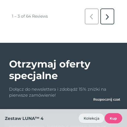
Otrzymaj oferty
specjalne
Dołącz do newslettera i zdobądź 15% zniżki na
pierwsze zamówienie!
Rozpocznij czat
Adres e-mail
Zestaw LUNA™ 4
Kolekcja
Kup
Naciskając przycisk „Subskrybuj”, wyrażam zgodę na