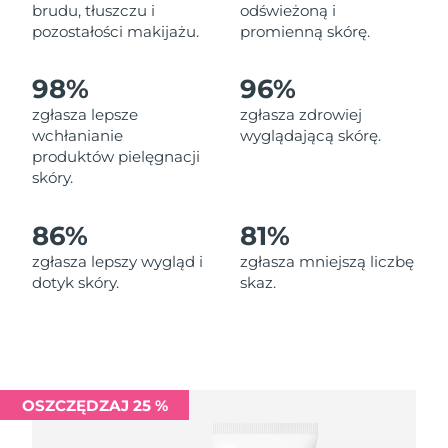
Oczekiwany czas dostawy
brudu, tłuszczu i
odświeżoną i
Liban
10/8/26
pozostałości makijażu.
promienną skórę.
Oczekiwany czas dostawy
Litwa
98%
96%
9/8/26
zgłasza lepsze
zgłasza zdrowiej
Oczekiwany czas dostawy
wchłanianie
wyglądającą skórę.
Luksemburg
9/8/26
produktów pielęgnacji
skóry.
Oczekiwany czas dostawy
SRA Makau (Chiny)
11/8/26
86%
81%
Oczekiwany czas dostawy
Malezja
zgłasza lepszy wygląd i
zgłasza mniejszą liczbę
12/8/26
dotyk skóry.
skaz.
Oczekiwany czas dostawy
Malta
9/8/26
Oczekiwany czas dostawy
Meksyk
13/8/26
OSZCZĘDZAJ 25 %
Oczekiwany czas dostawy
Monako
10/8/26