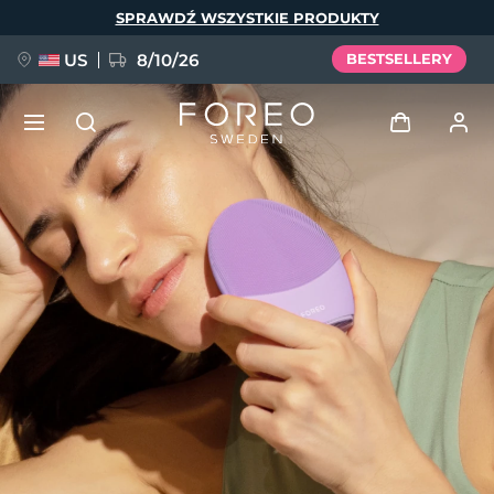
Przejdź
SPRAWDŹ WSZYSTKIE PRODUKTY
do
treści
US
8/10/26
BESTSELLERY
NOWOŚĆ
Zaloguj
Język
BREAKING NEWS
Profil użytkownika
English
Deutsch
Español
Moje urządzenia
FAQ™ Pure Beauty-Tech Elixir
Français
Italiano
Português
Moje zamówienia
Polski
Svenska
Русский
Türkçe
简体中文
繁體中文
Moje adresy
issa™ Teeth Whitening Set
Moje subskrypcje