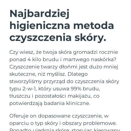
SZWEDZKI RUTYNA PIELĘGNACJI
URODY
Najbardziej
higieniczna metoda
Oczekiwany czas dostawy
Australia
12/8/26
czyszczenia skóry.
Oczekiwany czas dostawy
Oczyszczanie twarzy
Lifting twarzy
Austria
9/8/26
LUNA™ 4 zestaw
BEAR™ 2 zestaw
Czy wiesz, że twoja skóra gromadzi rocznie
Oczekiwany czas dostawy
Bahrajn
ponad 4 kilo brudu i martwego naskórka?
Anti-aging massage
Microcurrent toning
10/8/26
Czyszczenie twarzy dłońmi jest dużo mniej
Pielęgnacja jamy
skuteczne, niż myślisz. Dlatego
Oczekiwany czas dostawy
Nawilżenie
ustnej
Belgia
9/8/26
LUNA™ 4 Plus
BEAR™ 2 go
stworzyliśmy przyrząd do czyszczenia skóry
UFO™ 3 zestaw
issa™ 4
typu 2-w-1, który usuwa 99% brudu,
Massage, LED heating
Microcurrent toning on-the-go
Oczekiwany czas dostawy
FAQ™ ZABIEG ANTI-AGING
Bermudy
Deep facial hydration
Hybrid silicone sonic toothbrush
tłuszczu i pozostałości makijażu, co
15/8/26
potwierdzają badania kliniczne.
NEW
Bośnia i
LUNA™ 4 Men
BEAR™ 2 eyes & lips
Oczekiwany czas dostawy
UFO™ 3 LED
Oferuje on dopasowane czyszczenie, w
Hercegowina
12/8/26
issa™ 4 plus
For men, anti-aging massage
Microcurrent line smoothing device
Near-infrared and red light therapy
oparciu o typ skóry i obszary problemowe.
Smart hybrid silicone sonic toothbrush
device
Anti-aging
Zabiegi LED
Oczekiwany czas dostawy
Ponadto ujędrnia skórę, stosując kierowany