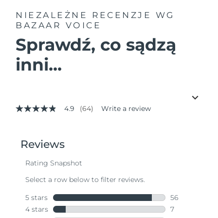
NIEZALEŻNE RECENZJE
WG
BAZAAR VOICE
Sprawdź, co sądzą
inni...
4.9
(64)
Write a review
4.9
out
of
5
stars,
average
rating
value.
Read
64
Reviews.
Same
page
link.