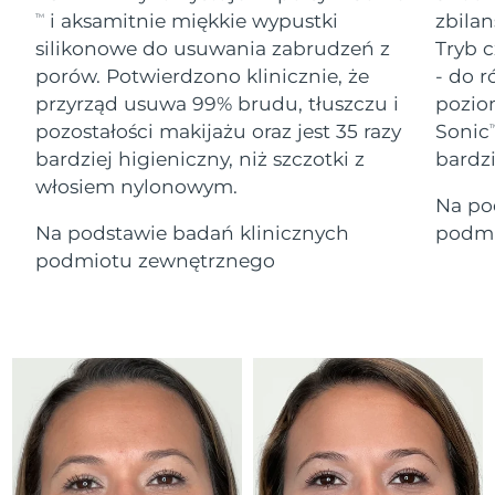
Serum
Gibraltar
All revitalizing eye massagers
issa™ Teeth Whitening Gel
13/8/26
i aksamitnie miękkie wypustki
zbilan
TM
Advanced pore care essentials
For healthy hair
18% PAP
silikonowe do usuwania zabrudzeń z
Tryb c
Kosmetyki
Mężczyźni
Oczekiwany czas dostawy
Grecja
porów. Potwierdzono klinicznie, że
- do r
9/8/26
przyrząd usuwa 99% brudu, tłuszczu i
pozio
pozostałości makijażu oraz jest 35 razy
Sonic
SRA Hongkong
T
Oczekiwany czas dostawy
(Chiny)
10/8/26
bardziej higieniczny, niż szczotki z
bardz
włosiem nylonowym.
Kupuj
Na po
Oczekiwany czas dostawy
Węgry
9/8/26
Na podstawie badań klinicznych
podmi
podmiotu zewnętrznego
Oczekiwany czas dostawy
Islandia
FOREO APP
10/8/26
O NAS
Oczekiwany czas dostawy
Indonezja
7/8/26
Oczekiwany czas dostawy
Irlandia
9/8/26
Oczekiwany czas dostawy
Wyspa Man
11/8/26