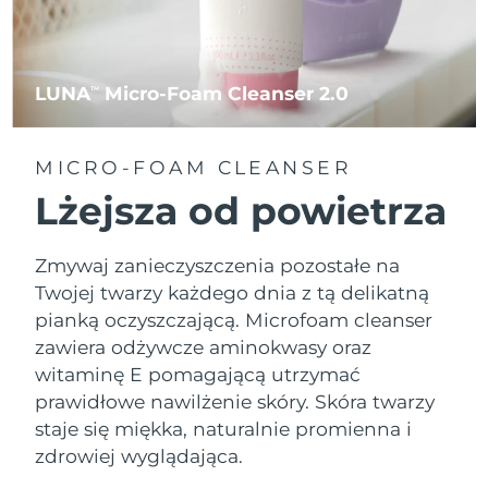
LUNA
Micro-Foam Cleanser 2.0
TM
MICRO-FOAM CLEANSER
Lżejsza od powietrza
Zmywaj zanieczyszczenia pozostałe na
Twojej twarzy każdego dnia z tą delikatną
pianką oczyszczającą. Microfoam cleanser
zawiera odżywcze aminokwasy oraz
witaminę E pomagającą utrzymać
prawidłowe nawilżenie skóry. Skóra twarzy
staje się miękka, naturalnie promienna i
zdrowiej wyglądająca.