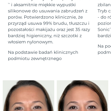
Serum
Gibraltar
All revitalizing eye massagers
issa™ Teeth Whitening Gel
14/8/26
i aksamitnie miękkie wypustki
zbilan
TM
Advanced pore care essentials
For healthy hair
18% PAP
silikonowe do usuwania zabrudzeń z
Tryb c
Kosmetyki
Mężczyźni
Oczekiwany czas dostawy
Grecja
porów. Potwierdzono klinicznie, że
- do r
10/8/26
przyrząd usuwa 99% brudu, tłuszczu i
pozio
pozostałości makijażu oraz jest 35 razy
Sonic
SRA Hongkong
T
Oczekiwany czas dostawy
(Chiny)
11/8/26
bardziej higieniczny, niż szczotki z
bardz
włosiem nylonowym.
Kupuj
Na po
Oczekiwany czas dostawy
Węgry
10/8/26
Na podstawie badań klinicznych
podmi
podmiotu zewnętrznego
Oczekiwany czas dostawy
Islandia
FOREO APP
11/8/26
O NAS
Oczekiwany czas dostawy
Indonezja
8/8/26
Oczekiwany czas dostawy
Irlandia
10/8/26
Oczekiwany czas dostawy
Wyspa Man
12/8/26