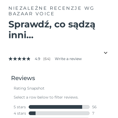
NIEZALEŻNE RECENZJE
WG
BAZAAR VOICE
Sprawdź, co sądzą
inni...
4.9
(64)
Write a review
4.9
out
of
5
stars,
average
rating
value.
Read
64
Reviews.
Same
page
link.