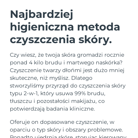
SZWEDZKI RUTYNA PIELĘGNACJI
URODY
Najbardziej
higieniczna metoda
Oczekiwany czas dostawy
Australia
13/8/26
czyszczenia skóry.
Oczekiwany czas dostawy
Oczyszczanie twarzy
Lifting twarzy
Austria
10/8/26
LUNA™ 4 zestaw
BEAR™ 2 zestaw
Czy wiesz, że twoja skóra gromadzi rocznie
Oczekiwany czas dostawy
Bahrajn
ponad 4 kilo brudu i martwego naskórka?
Anti-aging massage
Microcurrent toning
11/8/26
Czyszczenie twarzy dłońmi jest dużo mniej
Pielęgnacja jamy
skuteczne, niż myślisz. Dlatego
Oczekiwany czas dostawy
Nawilżenie
ustnej
Belgia
10/8/26
LUNA™ 4 Plus
BEAR™ 2 go
stworzyliśmy przyrząd do czyszczenia skóry
UFO™ 3 zestaw
issa™ 4
typu 2-w-1, który usuwa 99% brudu,
Massage, LED heating
Microcurrent toning on-the-go
Oczekiwany czas dostawy
FAQ™ ZABIEG ANTI-AGING
Bermudy
Deep facial hydration
Hybrid silicone sonic toothbrush
tłuszczu i pozostałości makijażu, co
16/8/26
potwierdzają badania kliniczne.
NEW
Bośnia i
LUNA™ 4 Men
BEAR™ 2 eyes & lips
Oczekiwany czas dostawy
UFO™ 3 LED
Oferuje on dopasowane czyszczenie, w
Hercegowina
13/8/26
issa™ 4 plus
For men, anti-aging massage
Microcurrent line smoothing device
Near-infrared and red light therapy
oparciu o typ skóry i obszary problemowe.
Smart hybrid silicone sonic toothbrush
device
Anti-aging
Zabiegi LED
Oczekiwany czas dostawy
Ponadto ujędrnia skórę, stosując kierowany