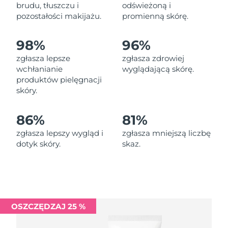
Oczekiwany czas dostawy
brudu, tłuszczu i
odświeżoną i
Liban
11/8/26
pozostałości makijażu.
promienną skórę.
Oczekiwany czas dostawy
Litwa
98%
96%
10/8/26
zgłasza lepsze
zgłasza zdrowiej
Oczekiwany czas dostawy
wchłanianie
wyglądającą skórę.
Luksemburg
10/8/26
produktów pielęgnacji
skóry.
Oczekiwany czas dostawy
SRA Makau (Chiny)
12/8/26
86%
81%
Oczekiwany czas dostawy
Malezja
zgłasza lepszy wygląd i
zgłasza mniejszą liczbę
13/8/26
dotyk skóry.
skaz.
Oczekiwany czas dostawy
Malta
10/8/26
Oczekiwany czas dostawy
Meksyk
14/8/26
OSZCZĘDZAJ 25 %
Oczekiwany czas dostawy
Monako
11/8/26