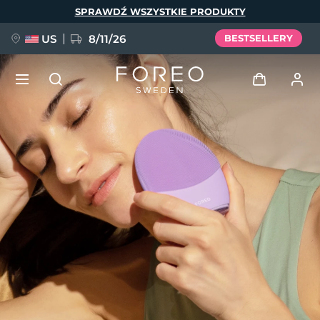
Przejdź
SPRAWDŹ WSZYSTKIE PRODUKTY
do
treści
US
8/11/26
BESTSELLERY
NOWOŚĆ
Zaloguj
Język
BREAKING NEWS
Profil użytkownika
English
Deutsch
Español
Moje urządzenia
FAQ™ Pure Beauty-Tech Elixir
Français
Italiano
Português
Moje zamówienia
Polski
Svenska
Русский
Türkçe
简体中文
繁體中文
Moje adresy
issa™ Teeth Whitening Set
Moje subskrypcje