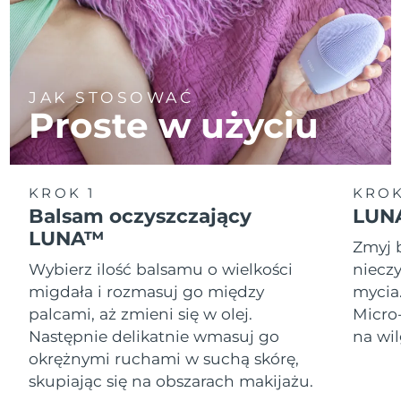
JAK STOSOWAĆ
Proste w użyciu
KROK 1
KROK
Balsam oczyszczający
LUNA
LUNA™
Zmyj 
Wybierz ilość balsamu o wielkości
nieczy
migdała i rozmasuj go między
mycia
palcami, aż zmieni się w olej.
Micro
Następnie delikatnie wmasuj go
na wil
okrężnymi ruchami w suchą skórę,
skupiając się na obszarach makijażu.