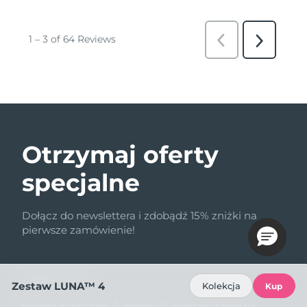
Otrzymaj oferty
specjalne
Dołącz do newslettera i zdobądź 15% zniżki na
pierwsze zamówienie!
Adres e-mail
Zestaw LUNA™ 4
Kolekcja
Kup
Naciskając przycisk „Subskrybuj”, wyrażam zgodę na