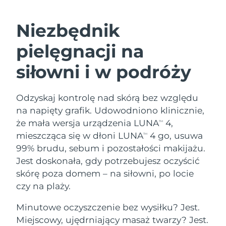
SZWEDZKI RUTYNA PIELĘGNACJI
URODY
Niezbędnik
Oczekiwany czas dostawy
Australia
pielęgnacji na
8/13/26
siłowni i w podróży
Oczekiwany czas dostawy
Oczyszczanie twarzy
Lifting twarzy
Austria
8/10/26
LUNA™ 4 zestaw
BEAR™ 2 zestaw
Odzyskaj kontrolę nad skórą bez względu
Oczekiwany czas dostawy
Bahrajn
Anti-aging massage
Microcurrent toning
8/11/26
na napięty grafik. Udowodniono klinicznie,
Pielęgnacja jamy
że mała wersja urządzenia LUNA
4,
TM
Oczekiwany czas dostawy
Nawilżenie
ustnej
Belgia
mieszcząca się w dłoni LUNA
4 go, usuwa
TM
8/10/26
LUNA™ 4 Plus
BEAR™ 2 go
99% brudu, sebum i pozostałości makijażu.
UFO™ 3 zestaw
issa™ 4
Massage, LED heating
Microcurrent toning on-the-go
Oczekiwany czas dostawy
Jest doskonała, gdy potrzebujesz oczyścić
FAQ™ ZABIEG ANTI-AGING
Bermudy
Deep facial hydration
Hybrid silicone sonic toothbrush
8/16/26
skórę poza domem – na siłowni, po locie
NEW
czy na plaży.
Bośnia i
LUNA™ 4 Men
BEAR™ 2 eyes & lips
Oczekiwany czas dostawy
UFO™ 3 LED
Hercegowina
8/13/26
issa™ 4 plus
For men, anti-aging massage
Microcurrent line smoothing device
Minutowe oczyszczenie bez wysiłku? Jest.
Near-infrared and red light therapy
Smart hybrid silicone sonic toothbrush
Miejscowy, ujędrniający masaż twarzy? Jest.
device
Anti-aging
Zabiegi LED
Oczekiwany czas dostawy