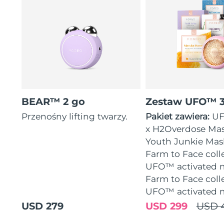
BEAR™ 2 go
Zestaw UFO™ 
Przenośny lifting twarzy.
Pakiet zawiera:
UF
x H2Overdose Mas
Youth Junkie Mask
Farm to Face coll
UFO™ activated m
Farm to Face coll
UFO™ activated 
USD 279
USD 299
USD 