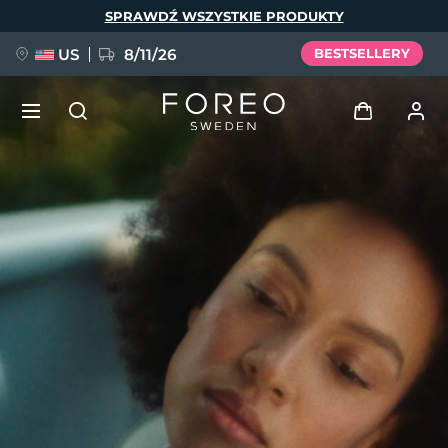
Przejdź
SPRAWDŹ WSZYSTKIE PRODUKTY
do
treści
US
8/11/26
BESTSELLERY
NOWOŚĆ
Zaloguj
Język
BREAKING NEWS
Profil użytkownika
English
Deutsch
Español
Moje urządzenia
FAQ™ Pure Beauty-Tech Elixir
Français
Italiano
Português
Moje zamówienia
Polski
Svenska
Русский
Türkçe
简体中文
繁體中文
Moje adresy
issa™ Teeth Whitening Set
Moje subskrypcje