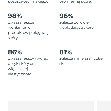
pozostałości makijażu.
promienną skórę.
Oczekiwany czas dostawy
Liban
8/11/26
98%
96%
Oczekiwany czas dostawy
Litwa
8/10/26
zgłasza lepsze
zgłasza zdrowiej
wchłanianie
wyglądającą skórę.
Oczekiwany czas dostawy
produktów pielęgnacji
Luksemburg
8/10/26
skóry.
Oczekiwany czas dostawy
SRA Makau (Chiny)
86%
81%
8/12/26
zgłasza lepszy wygląd i
zgłasza mniejszą liczbę
Oczekiwany czas dostawy
Malezja
dotyk skóry oraz
skaz.
8/13/26
większą jej
elastyczność.
Oczekiwany czas dostawy
Malta
8/10/26
Oczekiwany czas dostawy
Meksyk
8/14/26
Oczekiwany czas dostawy
Monako
8/11/26