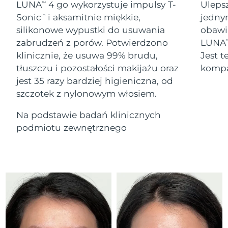
Serum
Gibraltar
LUNA
4 go wykorzystuje impulsy T-
Uleps
All revitalizing eye massagers
TM
issa™ Teeth Whitening Gel
8/14/26
Advanced pore care essentials
For healthy hair
Sonic
i aksamitnie miękkie,
jedny
TM
18% PAP
Kosmetyki
Mężczyźni
silikonowe wypustki do usuwania
obawi
Oczekiwany czas dostawy
Grecja
8/10/26
zabrudzeń z porów. Potwierdzono
LUNA
T
klinicznie, że usuwa 99% brudu,
Jest t
SRA Hongkong
Oczekiwany czas dostawy
tłuszczu i pozostałości makijażu oraz
kompa
(Chiny)
8/11/26
jest 35 razy bardziej higieniczna, od
Kupuj
szczotek z nylonowym włosiem.
Oczekiwany czas dostawy
Węgry
8/10/26
Na podstawie badań klinicznych
Oczekiwany czas dostawy
podmiotu zewnętrznego
Islandia
FOREO APP
8/11/26
O NAS
Oczekiwany czas dostawy
Indonezja
8/8/26
Oczekiwany czas dostawy
Irlandia
8/10/26
Oczekiwany czas dostawy
Wyspa Man
8/12/26