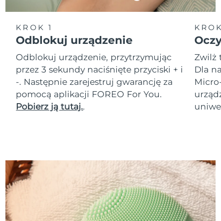
KROK 1
KROK
Odblokuj urządzenie
Oczy
Odblokuj urządzenie, przytrzymując
Zwilż 
przez 3 sekundy naciśnięte przyciski + i
Dla na
-. Następnie zarejestruj gwarancję za
Micro
pomocą aplikacji FOREO For You.
urząd
Pobierz ją tutaj.
.
uniwer