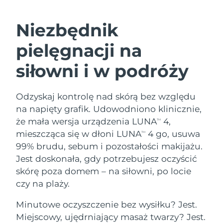
SZWEDZKI RUTYNA PIELĘGNACJI
URODY
Niezbędnik
Oczekiwany czas dostawy
Australia
pielęgnacji na
8/13/26
siłowni i w podróży
Oczekiwany czas dostawy
Oczyszczanie twarzy
Lifting twarzy
Austria
8/10/26
LUNA™ 4 zestaw
BEAR™ 2 zestaw
Odzyskaj kontrolę nad skórą bez względu
Oczekiwany czas dostawy
Bahrajn
Anti-aging massage
Microcurrent toning
8/11/26
na napięty grafik. Udowodniono klinicznie,
Pielęgnacja jamy
że mała wersja urządzenia LUNA
4,
TM
Oczekiwany czas dostawy
Nawilżenie
ustnej
Belgia
mieszcząca się w dłoni LUNA
4 go, usuwa
TM
8/10/26
LUNA™ 4 Plus
BEAR™ 2 go
99% brudu, sebum i pozostałości makijażu.
UFO™ 3 zestaw
issa™ 4
Massage, LED heating
Microcurrent toning on-the-go
Oczekiwany czas dostawy
Jest doskonała, gdy potrzebujesz oczyścić
FAQ™ ZABIEG ANTI-AGING
Bermudy
Deep facial hydration
Hybrid silicone sonic toothbrush
8/16/26
skórę poza domem – na siłowni, po locie
NEW
czy na plaży.
Bośnia i
LUNA™ 4 Men
BEAR™ 2 eyes & lips
Oczekiwany czas dostawy
UFO™ 3 LED
Hercegowina
8/13/26
issa™ 4 plus
For men, anti-aging massage
Microcurrent line smoothing device
Minutowe oczyszczenie bez wysiłku? Jest.
Near-infrared and red light therapy
Smart hybrid silicone sonic toothbrush
Miejscowy, ujędrniający masaż twarzy? Jest.
device
Anti-aging
Zabiegi LED
Oczekiwany czas dostawy