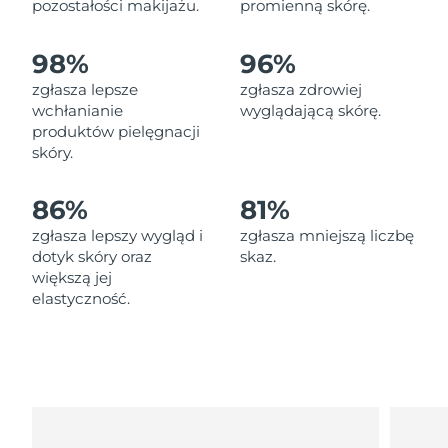
pozostałości makijażu.
promienną skórę.
Oczekiwany czas dostawy
Liban
8/11/26
98%
96%
Oczekiwany czas dostawy
Litwa
8/10/26
zgłasza lepsze
zgłasza zdrowiej
wchłanianie
wyglądającą skórę.
Oczekiwany czas dostawy
produktów pielęgnacji
Luksemburg
8/10/26
skóry.
Oczekiwany czas dostawy
SRA Makau (Chiny)
86%
81%
8/12/26
zgłasza lepszy wygląd i
zgłasza mniejszą liczbę
Oczekiwany czas dostawy
Malezja
dotyk skóry oraz
skaz.
8/13/26
większą jej
elastyczność.
Oczekiwany czas dostawy
Malta
8/10/26
Oczekiwany czas dostawy
Meksyk
8/14/26
Oczekiwany czas dostawy
Monako
8/11/26