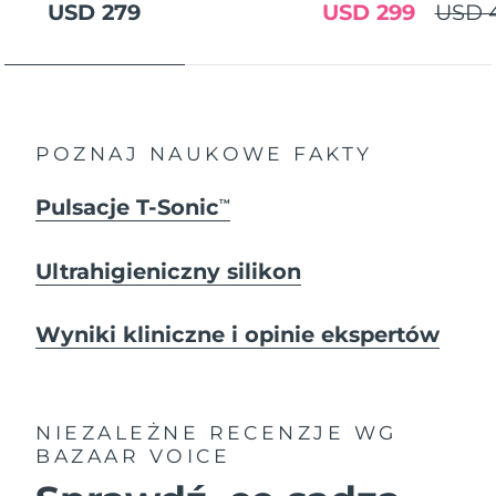
USD 279
USD 299
USD 
POZNAJ NAUKOWE FAKTY
Pulsacje T-Sonic
TM
Ultrahigieniczny silikon
Wyniki kliniczne i opinie ekspertów
NIEZALEŻNE RECENZJE
WG
BAZAAR VOICE