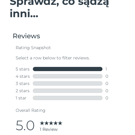
Sprawdź, co sądzą
inni...