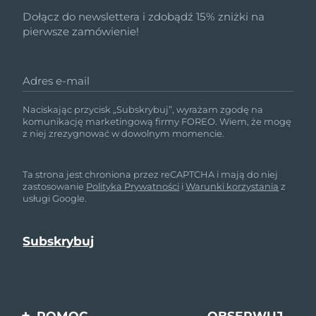
Dołącz do newslettera i zdobądź 15% zniżki na
pierwsze zamówienie!
Adres e-mail
Naciskając przycisk „Subskrybuj”, wyrażam zgodę na
komunikację marketingową firmy FOREO. Wiem, że mogę
z niej zrezygnować w dowolnym momencie.
Ta strona jest chroniona przez reCAPTCHA i mają do niej
zastosowanie
Polityka Prywatności
i
Warunki korzystania
z
usługi Google.
POMOC
OBSERWUJ