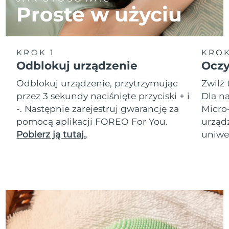
Proste w użyciu
KROK 1
KROK
Odblokuj urządzenie
Oczy
Odblokuj urządzenie, przytrzymując
Zwilż 
przez 3 sekundy naciśnięte przyciski + i
Dla na
-. Następnie zarejestruj gwarancję za
Micro
pomocą aplikacji FOREO For You.
urząd
Pobierz ją tutaj.
.
uniwer