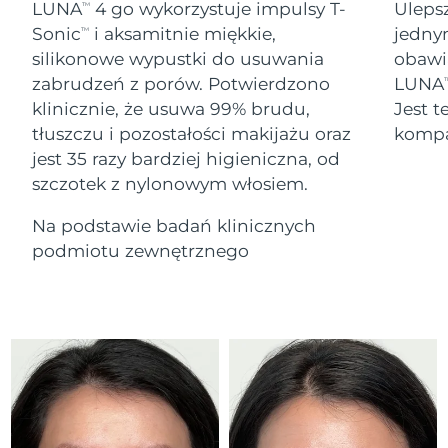
Serum
Gibraltar
LUNA
4 go wykorzystuje impulsy T-
Uleps
All revitalizing eye massagers
TM
issa™ Teeth Whitening Gel
8/14/26
Advanced pore care essentials
For healthy hair
Sonic
i aksamitnie miękkie,
jedny
TM
18% PAP
Kosmetyki
Mężczyźni
silikonowe wypustki do usuwania
obawi
Oczekiwany czas dostawy
Grecja
8/10/26
zabrudzeń z porów. Potwierdzono
LUNA
T
klinicznie, że usuwa 99% brudu,
Jest t
SRA Hongkong
Oczekiwany czas dostawy
tłuszczu i pozostałości makijażu oraz
kompa
(Chiny)
8/11/26
jest 35 razy bardziej higieniczna, od
Kupuj
szczotek z nylonowym włosiem.
Oczekiwany czas dostawy
Węgry
8/10/26
Na podstawie badań klinicznych
Oczekiwany czas dostawy
podmiotu zewnętrznego
Islandia
FOREO APP
8/11/26
O NAS
Oczekiwany czas dostawy
Indonezja
8/8/26
Oczekiwany czas dostawy
Irlandia
8/10/26
Oczekiwany czas dostawy
Wyspa Man
8/12/26