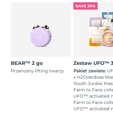
SAVE 29%
BEAR™ 2 go
Zestaw UFO™ 
Przenośny lifting twarzy.
Pakiet zawiera:
UF
x H2Overdose Mas
Youth Junkie Mask
Farm to Face coll
UFO™ activated m
Farm to Face coll
UFO™ activated 