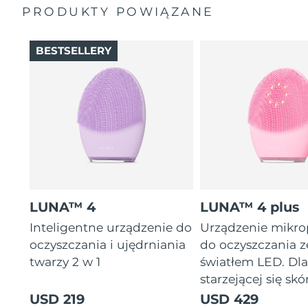
PRODUKTY POWIĄZANE
Oczekiwany czas dostawy
Tajlandia
8/14/26
BESTSELLERY
Oczekiwany czas dostawy
Turcja
8/11/26
Zjednoczone Emiraty
Oczekiwany czas dostawy
Arabskie
8/11/26
Oczekiwany czas dostawy
Wielka Brytania
8/10/26
Oczekiwany czas dostawy
Stany Zjednoczone
8/11/26
LUNA™ 4
LUNA™ 4 plus
Inteligentne urządzenie do
Urządzenie mikr
Oczekiwany czas dostawy
Uzbekistan
8/15/26
oczyszczania i ujędrniania
do oczyszczania z
twarzy 2 w 1
światłem LED. Dl
Oczekiwany czas dostawy
Wietnam
starzejącej się skór
8/16/26
USD 219
USD 429