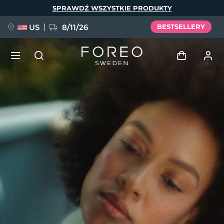
Przejdź
SPRAWDŹ WSZYSTKIE PRODUKTY
do
treści
US
8/11/26
BESTSELLERY
NOWOŚĆ
Zaloguj
Język
BREAKING NEWS
Profil użytkownika
English
Deutsch
Español
Moje urządzenia
FAQ™ Pure Beauty-Tech Elixir
Français
Italiano
Português
Moje zamówienia
Polski
Svenska
Русский
Türkçe
简体中文
繁體中文
Moje adresy
issa™ Teeth Whitening Set
Moje subskrypcje