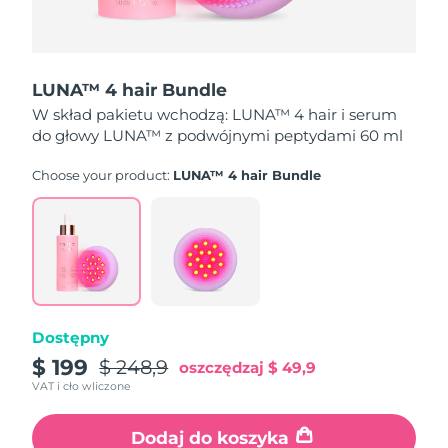
Oczekiwany czas dostawy
Portoryko
8/11/26
Oczekiwany czas dostawy
Katar
LUNA™ 4 hair Bundle
8/10/26
W skład pakietu wchodzą: LUNA™ 4 hair i serum
Oczekiwany czas dostawy
do głowy LUNA™ z podwójnymi peptydami 60 ml
Reunion
8/14/26
Choose your product:
LUNA™ 4 hair Bundle
Oczekiwany czas dostawy
Rumunia
8/9/26
Oczekiwany czas dostawy
Rosja
8/17/26
Oczekiwany czas dostawy
Arabia Saudyjska
8/10/26
Dostępny
$ 199
$ 248,9
oszczędzaj
$ 49,9
Oczekiwany czas dostawy
Singapur
VAT i cło wliczone
8/11/26
Oczekiwany czas dostawy
Dodaj do koszyka
Słowacja