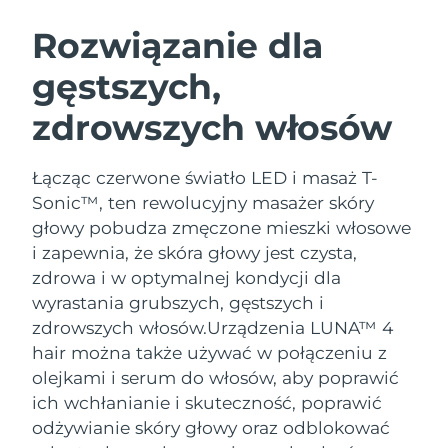
SZWEDZKI RUTYNA PIELĘGNACJI
URODY
Rozwiązanie dla
gęstszych,
Oczekiwany czas dostawy
Australia
8/12/26
zdrowszych włosów
Oczekiwany czas dostawy
Oczyszczanie twarzy
Lifting twarzy
Austria
8/9/26
LUNA™ 4 zestaw
BEAR™ 2 zestaw
Łącząc czerwone światło LED i masaż T-
Oczekiwany czas dostawy
Bahrajn
Sonic™, ten rewolucyjny masażer skóry
Anti-aging massage
Microcurrent toning
8/10/26
głowy pobudza zmęczone mieszki włosowe
Pielęgnacja jamy
i zapewnia, że skóra głowy jest czysta,
Oczekiwany czas dostawy
Nawilżenie
ustnej
Belgia
8/9/26
LUNA™ 4 Plus
BEAR™ 2 go
zdrowa i w optymalnej kondycji dla
UFO™ 3 zestaw
issa™ 4
wyrastania grubszych, gęstszych i
Massage, LED heating
Microcurrent toning on-the-go
Oczekiwany czas dostawy
FAQ™ ZABIEG ANTI-AGING
Bermudy
Deep facial hydration
Hybrid silicone sonic toothbrush
zdrowszych włosów.
Urządzenia LUNA™ 4
8/15/26
hair można także używać w połączeniu z
NEW
Bośnia i
LUNA™ 4 Men
BEAR™ 2 eyes & lips
olejkami i serum do włosów, aby poprawić
Oczekiwany czas dostawy
UFO™ 3 LED
Hercegowina
8/12/26
issa™ 4 plus
ich wchłanianie i skuteczność, poprawić
For men, anti-aging massage
Microcurrent line smoothing device
Near-infrared and red light therapy
Smart hybrid silicone sonic toothbrush
odżywianie skóry głowy oraz odblokować
device
Anti-aging
Zabiegi LED
Oczekiwany czas dostawy