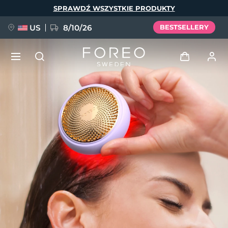
Przejdź
SPRAWDŹ WSZYSTKIE PRODUKTY
do
treści
US
8/10/26
BESTSELLERY
NOWOŚĆ
Zaloguj
Język
BREAKING NEWS
Profil użytkownika
English
Deutsch
Español
Moje urządzenia
FAQ™ Pure Beauty-Tech Elixir
Français
Italiano
Português
Moje zamówienia
Polski
Svenska
Русский
Türkçe
简体中文
繁體中文
Moje adresy
issa™ Teeth Whitening Set
Moje subskrypcje