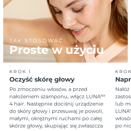
JAK STOSOWAĆ
Proste w użyciu
KROK 1
KROK
Oczyść skórę głowy
Napr
Po zmoczeniu włosów, a przed
Nałóż
nałożeniem szamponu, włącz LUNA™
zasto
4 hair. Następnie dociśnij urządzenie
lub m
do skóry głowy i przesuwaj je powoli,
LUNA™
małymi, okrężnymi ruchami po całej
włosó
skórze głowy, skupiając się zwłaszcza
po ni