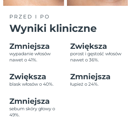
Oczekiwany czas dostawy
Liban
8/10/26
PRZED I PO
Oczekiwany czas dostawy
Litwa
Wyniki kliniczne
8/9/26
Oczekiwany czas dostawy
Luksemburg
8/9/26
Zmniejsza
Zwiększa
wypadanie włosów
porost i gęstość włosów
Oczekiwany czas dostawy
SRA Makau (Chiny)
nawet o 41%.
nawet o 36%.
8/11/26
Oczekiwany czas dostawy
Zwiększa
Zmniejsza
Malezja
8/12/26
blask włosów o 40%.
łupież o 24%.
Oczekiwany czas dostawy
Malta
8/9/26
Zmniejsza
Oczekiwany czas dostawy
sebum skóry głowy o
Meksyk
8/13/26
49%.
Oczekiwany czas dostawy
Monako
8/10/26