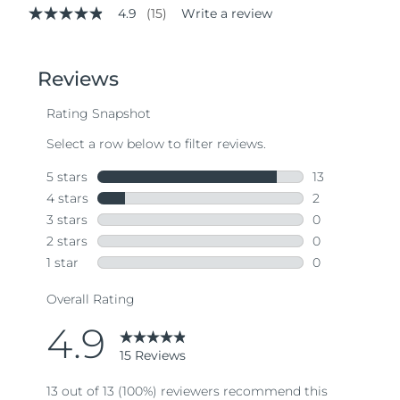
4.9
(15)
Write a review
4.9
out
of
5
stars,
average
rating
value.
Read
15
Reviews.
Same
page
link.