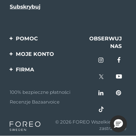
POMOC
OBSERWUJ
NAS
Kontakt
MOJE KONTO
Zamówienia & Wysyłka
Rejestracja produktu
FIRMA
Gwarancja & Zwroty
Pomoc
O nas
Pytania i odpowiedzi
100% bezpieczne płatności
Program partnerski
Informacje o baterii
Recenzje Bazaarvoice
Wiadomości
partnerskie
© 2026 FOREO Wszelkie prawa
MYSA
zastrzeżone
Dystrybutorzy