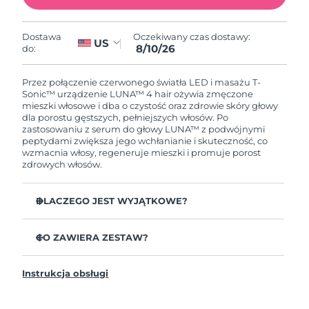
8/9/26
Oczekiwany czas dostawy
Słowenia
Oczekiwany czas dostawy:
Dostawa
8/9/26
US
8/10/26
do:
Republika
Oczekiwany czas dostawy
Przez połączenie czerwonego światła LED i masażu T-
Południowej Afryki
8/17/26
Sonic™ urządzenie LUNA™ 4 hair ożywia zmęczone
mieszki włosowe i dba o czystość oraz zdrowie skóry głowy
dla porostu gęstszych, pełniejszych włosów.
Po
Oczekiwany czas dostawy
Korea Południowa
zastosowaniu z serum do głowy LUNA™ z podwójnymi
8/11/26
peptydami zwiększa jego wchłanianie i skuteczność, co
wzmacnia włosy, regeneruje mieszki i promuje porost
Oczekiwany czas dostawy
Hiszpania
zdrowych włosów.
8/9/26
DLACZEGO JEST WYJĄTKOWE?
Oczekiwany czas dostawy
Szwecja
8/9/26
Potwierdzono klinicznie zmniejszenie utraty włosów
nawet o 41%.
CO ZAWIERA ZESTAW?
Oczekiwany czas dostawy
Szwajcaria
Potwierdzono klinicznie zwiększenie porostu i grubości
8/9/26
LUNA™ 4 hair
włosów nawet o 36%.
Instrukcja obsługi
LUNA™ Dual-Peptide Scalp Serum 60mL
Naprawia uszkodzone włosy i skórę głowy, uzupełniając
Oczekiwany czas dostawy
Tajwan
utracone białka.
8/14/26
Kabel ładujący USB