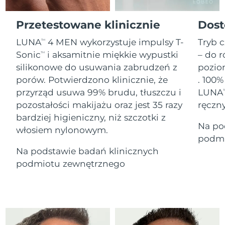
Serum
Gibraltar
All revitalizing eye massagers
issa™ Teeth Whitening Gel
8/15/26
Advanced pore care essentials
For healthy hair
18% PAP
Przetestowane klinicznie
Dost
Kosmetyki
Mężczyźni
Oczekiwany czas dostawy
Grecja
8/11/26
LUNA
4 MEN wykorzystuje impulsy T-
Tryb c
TM
Sonic
i aksamitnie miękkie wypustki
– do r
TM
SRA Hongkong
Oczekiwany czas dostawy
silikonowe do usuwania zabrudzeń z
pozio
(Chiny)
8/12/26
porów. Potwierdzono klinicznie, że
. 100%
Kupuj
przyrząd usuwa 99% brudu, tłuszczu i
LUNA
T
Oczekiwany czas dostawy
Węgry
8/11/26
pozostałości makijażu oraz jest 35 razy
ręczn
bardziej higieniczny, niż szczotki z
Oczekiwany czas dostawy
Na po
Islandia
FOREO APP
włosiem nylonowym.
8/12/26
podmi
O NAS
Na podstawie badań klinicznych
Oczekiwany czas dostawy
Indonezja
8/9/26
podmiotu zewnętrznego
Oczekiwany czas dostawy
Irlandia
8/11/26
Oczekiwany czas dostawy
Wyspa Man
8/13/26