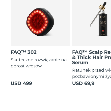
FAQ™ 302
FAQ™ Scalp Re
& Thick Hair Pr
Skuteczne rozwiązanie na
Serum
porost włosów
Ratunek przed w
pozbawionymi ży
USD 499
USD 69,9