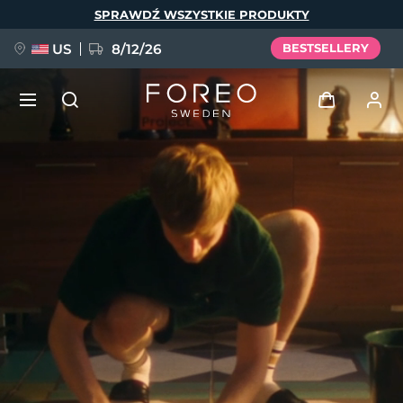
Przejdź
SPRAWDŹ WSZYSTKIE PRODUKTY
do
treści
US
8/12/26
BESTSELLERY
NOWOŚĆ
Zaloguj
Język
BREAKING NEWS
Profil użytkownika
English
Deutsch
Español
Moje urządzenia
FAQ™ Pure Beauty-Tech Elixir
Français
Italiano
Português
Moje zamówienia
Polski
Svenska
Русский
Türkçe
简体中文
繁體中文
Moje adresy
issa™ Teeth Whitening Set
Moje subskrypcje