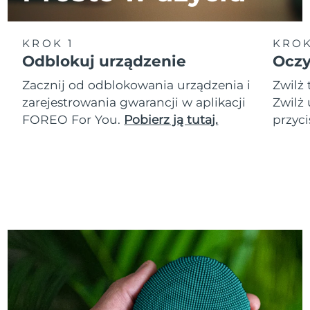
KROK 1
KROK
Odblokuj urządzenie
Oczy
Zacznij od odblokowania urządzenia i
Zwilż 
zarejestrowania gwarancji w aplikacji
Zwilż 
FOREO For You.
Pobierz ją tutaj.
przyci