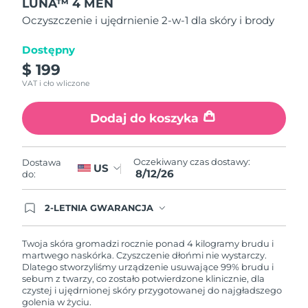
LUNA™ 4 MEN
5
Oczekiwany czas dostawy
Portoryko
gwiazdek,
Oczyszczenie i ujędrnienie 2-w-1 dla skóry i brody
8/13/26
średnia
wartość
oceny.
Dostępny
Oczekiwany czas dostawy
Katar
Read
8/12/26
$ 199
12
Reviews.
VAT i cło wliczone
Łącze
Oczekiwany czas dostawy
Reunion
do
8/16/26
tej
Dodaj do koszyka
samej
Oczekiwany czas dostawy
strony.
Rumunia
8/11/26
Oczekiwany czas dostawy:
Dostawa
US
8/12/26
Oczekiwany czas dostawy
do:
Rosja
8/19/26
2-LETNIA GWARANCJA
Oczekiwany czas dostawy
Arabia Saudyjska
Dzisiejsze zamówienie uprawnia do korzystania z
8/12/26
pełnej gwarancji FOREO. Oznacza to, że w
przypadku wystąpienia problemów w ciągu 2 lat
Twoja skóra gromadzi rocznie ponad 4 kilogramy brudu i
od zakupu, FOREO bezpłatnie wymieni produkt.
martwego naskórka. Czyszczenie dłońmi nie wystarczy.
Oczekiwany czas dostawy
Singapur
Dlatego stworzyliśmy urządzenie usuwające 99% brudu i
8/13/26
sebum z twarzy, co zostało potwierdzone klinicznie, dla
czystej i ujędrnionej skóry przygotowanej do najgładszego
Oczekiwany czas dostawy
Słowacja
golenia w życiu.