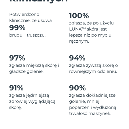
Oczekiwany czas dostawy
Liban
8/12/26
100%
Potwierdzono
Oczekiwany czas dostawy
klinicznie, że usuwa
Litwa
zgłasza, że po użyciu
8/11/26
99%
LUNA™ skóra jest
brudu, i tłuszczu.
lepsza niż po myciu
Oczekiwany czas dostawy
Luksemburg
ręcznym.
8/11/26
Oczekiwany czas dostawy
97%
94%
SRA Makau (Chiny)
8/13/26
zgłasza miększą skórę i
zgłasza żywszą skórę o
gładsze golenie.
równiejszym odcieniu.
Oczekiwany czas dostawy
Malezja
8/14/26
91%
90%
Oczekiwany czas dostawy
Malta
8/11/26
zgłasza jędrniejszą i
zgłasza dokładniejsze
zdrowiej wyglądającą
golenie, mniej
Oczekiwany czas dostawy
skórę.
poparzeń i wydłużoną
Meksyk
8/15/26
trwałość maszynek.
Oczekiwany czas dostawy
Monako
8/12/26