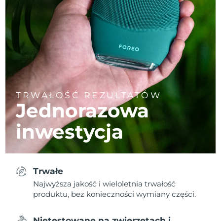
TRWAŁOŚĆ REZULTATÓW
Jednorazowa
inwestycja
Trwałe
Najwyższa jakość i wieloletnia trwałość
produktu, bez konieczności wymiany części.
Nietestowane na zwierzętach i