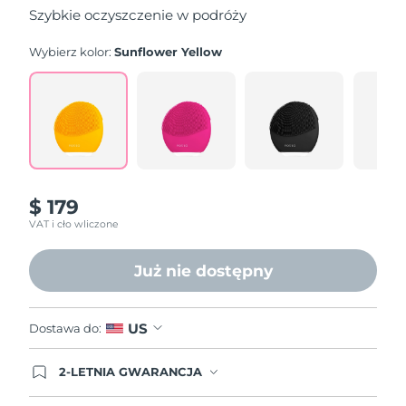
5
Szybkie oczyszczenie w podróży
stars,
average
rating
Wybierz kolor:
Sunflower Yellow
value.
Read
545
Reviews.
Same
page
link.
$ 179
VAT i cło wliczone
Już nie dostępny
US
Dostawa do:
2-LETNIA GWARANCJA
Dzisiejsze zamówienie uprawnia do korzystania z
pełnej gwarancji FOREO. Oznacza to, że w