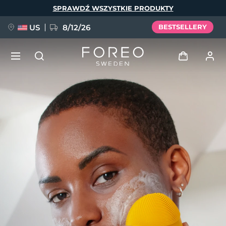
Przejdź
SPRAWDŹ WSZYSTKIE PRODUKTY
do
treści
US
8/12/26
BESTSELLERY
NOWOŚĆ
Zaloguj
Język
BREAKING NEWS
Profil użytkownika
English
Deutsch
Español
Moje urządzenia
FAQ™ Pure Beauty-Tech Elixir
Français
Italiano
Português
Moje zamówienia
Polski
Svenska
Русский
Türkçe
简体中文
繁體中文
Moje adresy
issa™ Teeth Whitening Set
Moje subskrypcje