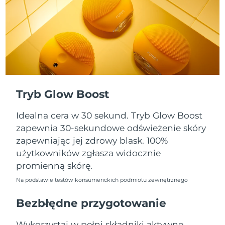
Oczekiwany czas dostawy
Portoryko
8/13/26
Oczekiwany czas dostawy
Katar
8/12/26
Oczekiwany czas dostawy
Reunion
8/16/26
Tryb Glow Boost
Oczekiwany czas dostawy
Rumunia
8/11/26
Idealna cera w 30 sekund. Tryb Glow Boost
Oczekiwany czas dostawy
zapewnia 30-sekundowe odświeżenie skóry
Rosja
8/19/26
zapewniając jej zdrowy blask. 100%
użytkowników zgłasza widocznie
Oczekiwany czas dostawy
Arabia Saudyjska
promienną skórę.
8/12/26
Na podstawie testów konsumenckich podmiotu zewnętrznego
Oczekiwany czas dostawy
Singapur
8/13/26
Bezbłędne przygotowanie
Oczekiwany czas dostawy
Słowacja
Wykorzystaj w pełni składniki aktywne