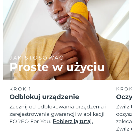
JAK STOSOWAĆ
Proste w użyciu
KROK 1
KROK
Odblokuj urządzenie
Oczy
Zacznij od odblokowania urządzenia i
Zwilż 
zarejestrowania gwarancji w aplikacji
oczysz
FOREO For You.
Pobierz ją tutaj.
zalec
Zwilż