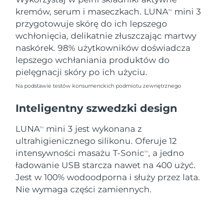
8/11/26
kremów, serum i maseczkach. LUNA
mini 3
TM
Oczekiwany czas dostawy
przygotowuje skórę do ich lepszego
Słowenia
8/11/26
wchłonięcia, delikatnie złuszczając martwy
naskórek. 98% użytkowników doświadcza
Republika
Oczekiwany czas dostawy
lepszego wchłaniania produktów do
Południowej Afryki
8/19/26
pielęgnacji skóry po ich użyciu.
Oczekiwany czas dostawy
Korea Południowa
Na podstawie testów konsumenckich podmiotu zewnętrznego
8/13/26
Inteligentny szwedzki design
Oczekiwany czas dostawy
Hiszpania
8/11/26
LUNA
mini 3 jest wykonana z
TM
ultrahigienicznego silikonu. Oferuje 12
Oczekiwany czas dostawy
Szwecja
8/11/26
intensywności masażu T-Sonic
, a jedno
TM
ładowanie USB starcza nawet na 400 użyć.
Oczekiwany czas dostawy
Szwajcaria
Jest w 100% wodoodporna i służy przez lata.
8/11/26
Nie wymaga części zamiennych.
Oczekiwany czas dostawy
Tajwan
8/16/26