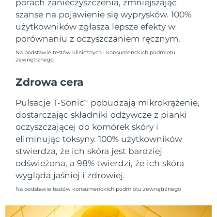
porach zanieczyszczenia, zmniejszając
szanse na pojawienie się wyprysków. 100%
Oczekiwany czas dostawy
Holandia
użytkowników zgłasza lepsze efekty w
8/11/26
porównaniu z oczyszczaniem ręcznym.
Oczekiwany czas dostawy
Nowa Zelandia
Na podstawie testów klinicznych i konsumenckich podmiotu
8/11/26
zewnętrznego
Oczekiwany czas dostawy
Zdrowa cera
Norwegia
8/11/26
Pulsacje T-Sonic
pobudzają mikrokrążenie,
TM
Oczekiwany czas dostawy
Oman
dostarczając składniki odżywcze z pianki
8/14/26
oczyszczającej do komórek skóry i
Oczekiwany czas dostawy
eliminując toksyny. 100% użytkowników
Filipiny
8/14/26
stwierdza, że ich skóra jest bardziej
odświeżona, a 98% twierdzi, że ich skóra
Oczekiwany czas dostawy
Polska
8/12/26
wygląda jaśniej i zdrowiej.
Na podstawie testów konsumenckich podmiotu zewnętrznego
Oczekiwany czas dostawy
Portugalia
8/11/26