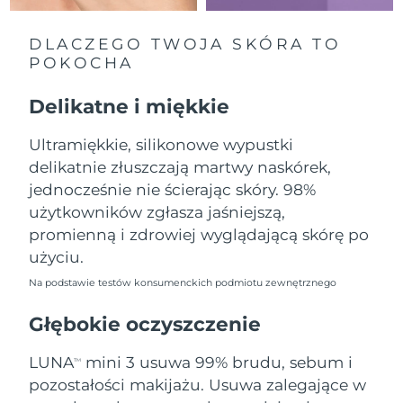
Oczekiwany czas dostawy
Liban
8/12/26
DLACZEGO TWOJA SKÓRA TO
POKOCHA
Oczekiwany czas dostawy
Litwa
8/11/26
Delikatne i miękkie
Oczekiwany czas dostawy
Luksemburg
8/11/26
Ultramiękkie, silikonowe wypustki
delikatnie złuszczają martwy naskórek,
Oczekiwany czas dostawy
SRA Makau (Chiny)
8/13/26
jednocześnie nie ścierając skóry. 98%
użytkowników zgłasza jaśniejszą,
Oczekiwany czas dostawy
Malezja
promienną i zdrowiej wyglądającą skórę po
8/14/26
użyciu.
Oczekiwany czas dostawy
Malta
Na podstawie testów konsumenckich podmiotu zewnętrznego
8/11/26
Głębokie oczyszczenie
Oczekiwany czas dostawy
Meksyk
8/15/26
LUNA
mini 3 usuwa 99% brudu, sebum i
TM
pozostałości makijażu. Usuwa zalegające w
Oczekiwany czas dostawy
Monako
8/12/26