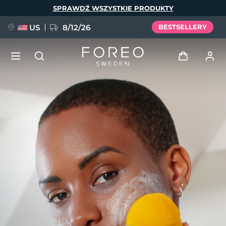
Przejdź
SPRAWDŹ WSZYSTKIE PRODUKTY
do
treści
US
8/12/26
BESTSELLERY
NOWOŚĆ
Zaloguj
Język
BREAKING NEWS
Profil użytkownika
English
Deutsch
Español
Moje urządzenia
FAQ™ Pure Beauty-Tech Elixir
Français
Italiano
Português
Moje zamówienia
Polski
Svenska
Русский
Türkçe
简体中文
繁體中文
Moje adresy
issa™ Teeth Whitening Set
Moje subskrypcje