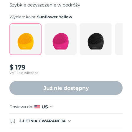
5
Szybkie oczyszczenie w podróży
stars,
average
rating
Wybierz kolor:
Sunflower Yellow
value.
Read
545
Reviews.
Same
page
link.
$ 179
VAT i cło wliczone
Już nie dostępny
US
Dostawa do:
2-LETNIA GWARANCJA
Dzisiejsze zamówienie uprawnia do korzystania z
pełnej gwarancji FOREO. Oznacza to, że w