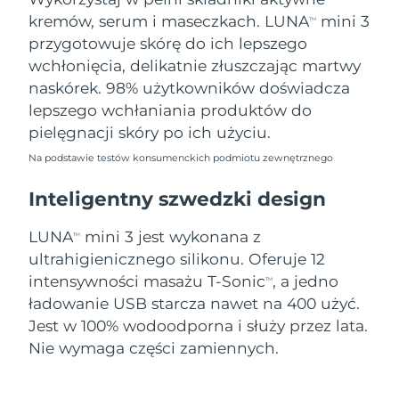
11/08/2026
kremów, serum i maseczkach. LUNA
mini 3
TM
Oczekiwany czas dostawy
przygotowuje skórę do ich lepszego
Słowenia
11/08/2026
wchłonięcia, delikatnie złuszczając martwy
naskórek. 98% użytkowników doświadcza
Republika
Oczekiwany czas dostawy
lepszego wchłaniania produktów do
Południowej Afryki
19/08/2026
pielęgnacji skóry po ich użyciu.
Oczekiwany czas dostawy
Korea Południowa
Na podstawie testów konsumenckich podmiotu zewnętrznego
13/08/2026
Inteligentny szwedzki design
Oczekiwany czas dostawy
Hiszpania
11/08/2026
LUNA
mini 3 jest wykonana z
TM
ultrahigienicznego silikonu. Oferuje 12
Oczekiwany czas dostawy
Szwecja
11/08/2026
intensywności masażu T-Sonic
, a jedno
TM
ładowanie USB starcza nawet na 400 użyć.
Oczekiwany czas dostawy
Szwajcaria
Jest w 100% wodoodporna i służy przez lata.
11/08/2026
Nie wymaga części zamiennych.
Oczekiwany czas dostawy
Tajwan
16/08/2026