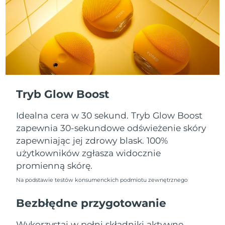
Oczekiwany czas dostawy
Portoryko
13/08/2026
Oczekiwany czas dostawy
Katar
12/08/2026
Oczekiwany czas dostawy
Reunion
16/08/2026
Tryb Glow Boost
Oczekiwany czas dostawy
Rumunia
11/08/2026
Idealna cera w 30 sekund. Tryb Glow Boost
Oczekiwany czas dostawy
zapewnia 30-sekundowe odświeżenie skóry
Rosja
19/08/2026
zapewniając jej zdrowy blask. 100%
użytkowników zgłasza widocznie
Oczekiwany czas dostawy
Arabia Saudyjska
promienną skórę.
12/08/2026
Na podstawie testów konsumenckich podmiotu zewnętrznego
Oczekiwany czas dostawy
Singapur
13/08/2026
Bezbłędne przygotowanie
Oczekiwany czas dostawy
Słowacja
Wykorzystaj w pełni składniki aktywne