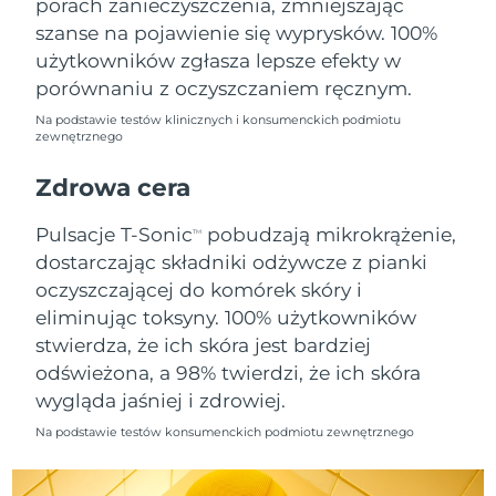
porach zanieczyszczenia, zmniejszając
szanse na pojawienie się wyprysków. 100%
Oczekiwany czas dostawy
Holandia
użytkowników zgłasza lepsze efekty w
11/08/2026
porównaniu z oczyszczaniem ręcznym.
Oczekiwany czas dostawy
Nowa Zelandia
Na podstawie testów klinicznych i konsumenckich podmiotu
11/08/2026
zewnętrznego
Oczekiwany czas dostawy
Zdrowa cera
Norwegia
11/08/2026
Pulsacje T-Sonic
pobudzają mikrokrążenie,
TM
Oczekiwany czas dostawy
Oman
dostarczając składniki odżywcze z pianki
14/08/2026
oczyszczającej do komórek skóry i
Oczekiwany czas dostawy
eliminując toksyny. 100% użytkowników
Filipiny
14/08/2026
stwierdza, że ich skóra jest bardziej
odświeżona, a 98% twierdzi, że ich skóra
Oczekiwany czas dostawy
Polska
12/08/2026
wygląda jaśniej i zdrowiej.
Na podstawie testów konsumenckich podmiotu zewnętrznego
Oczekiwany czas dostawy
Portugalia
11/08/2026