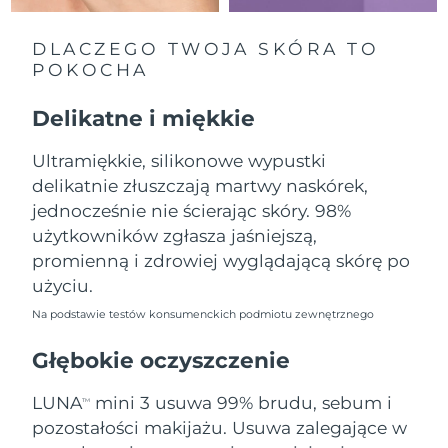
Oczekiwany czas dostawy
Liban
12/08/2026
DLACZEGO TWOJA SKÓRA TO
POKOCHA
Oczekiwany czas dostawy
Litwa
11/08/2026
Delikatne i miękkie
Oczekiwany czas dostawy
Luksemburg
11/08/2026
Ultramiękkie, silikonowe wypustki
delikatnie złuszczają martwy naskórek,
Oczekiwany czas dostawy
SRA Makau (Chiny)
13/08/2026
jednocześnie nie ścierając skóry. 98%
użytkowników zgłasza jaśniejszą,
Oczekiwany czas dostawy
Malezja
promienną i zdrowiej wyglądającą skórę po
14/08/2026
użyciu.
Oczekiwany czas dostawy
Malta
Na podstawie testów konsumenckich podmiotu zewnętrznego
11/08/2026
Głębokie oczyszczenie
Oczekiwany czas dostawy
Meksyk
15/08/2026
LUNA
mini 3 usuwa 99% brudu, sebum i
TM
pozostałości makijażu. Usuwa zalegające w
Oczekiwany czas dostawy
Monako
12/08/2026