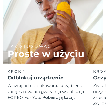
JAK STOSOWAĆ
Proste w użyciu
KROK 1
KROK
Odblokuj urządzenie
Oczy
Zacznij od odblokowania urządzenia i
Zwilż 
zarejestrowania gwarancji w aplikacji
oczysz
FOREO For You.
Pobierz ją tutaj.
zalec
Zwilż