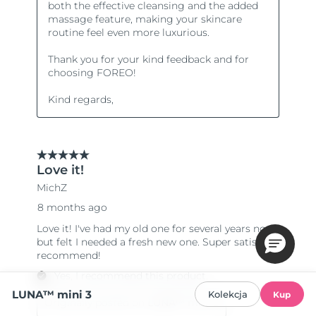
LUNA™ mini 3
Kolekcja
Kup