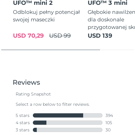
UFO™ mini 2
UFO™ 3 mini
Odblokuj pełny potencjał
Głębokie nawilżen
swojej maseczki
dla doskonale
przygotowanej sk
USD 70,29
USD 99
USD 139