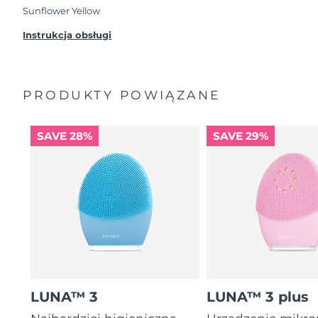
przypadku wystąpienia problemów w ciągu 2 lat
Sunflower Yellow
od zakupu, FOREO bezpłatnie wymieni produkt.
Instrukcja obsługi
PRODUKTY POWIĄZANE
SAVE 28%
SAVE 29%
LUNA™ 3
LUNA™ 3 plus