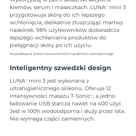
8/8/26
kremów, serum i maseczkach. LUNA
mini 3
TM
Oczekiwany czas dostawy
przygotowuje skórę do ich lepszego
Słowenia
8/8/26
wchłonięcia, delikatnie złuszczając martwy
naskórek. 98% użytkowników doświadcza
Republika
Oczekiwany czas dostawy
lepszego wchłaniania produktów do
Południowej Afryki
8/16/26
pielęgnacji skóry po ich użyciu.
Oczekiwany czas dostawy
Korea Południowa
Na podstawie testów konsumenckich podmiotu zewnętrznego
8/10/26
Inteligentny szwedzki design
Oczekiwany czas dostawy
Hiszpania
8/8/26
LUNA
mini 3 jest wykonana z
TM
ultrahigienicznego silikonu. Oferuje 12
Oczekiwany czas dostawy
Szwecja
8/8/26
intensywności masażu T-Sonic
, a jedno
TM
ładowanie USB starcza nawet na 400 użyć.
Oczekiwany czas dostawy
Szwajcaria
Jest w 100% wodoodporna i służy przez lata.
8/8/26
Nie wymaga części zamiennych.
Oczekiwany czas dostawy
Tajwan
8/13/26