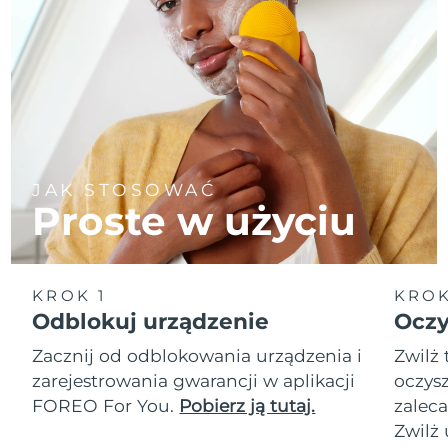
JAK STOSOWAĆ
Proste w użyciu
KROK 1
KROK
Odblokuj urządzenie
Oczy
Zacznij od odblokowania urządzenia i
Zwilż 
zarejestrowania gwarancji w aplikacji
oczysz
FOREO For You.
Pobierz ją tutaj.
zalec
Zwilż