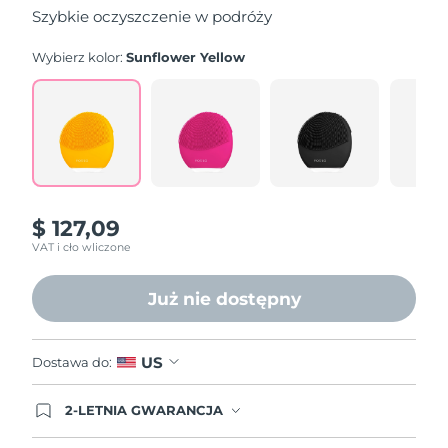
5
Szybkie oczyszczenie w podróży
stars,
average
rating
Wybierz kolor:
Sunflower Yellow
value.
Read
545
Reviews.
Same
page
link.
$ 127,09
VAT i cło wliczone
Już nie dostępny
US
Dostawa do:
2-LETNIA GWARANCJA
Dzisiejsze zamówienie uprawnia do korzystania z
pełnej gwarancji FOREO. Oznacza to, że w