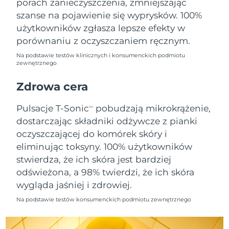
porach zanieczyszczenia, zmniejszając
szanse na pojawienie się wyprysków. 100%
Oczekiwany czas dostawy
Holandia
użytkowników zgłasza lepsze efekty w
8/8/26
porównaniu z oczyszczaniem ręcznym.
Oczekiwany czas dostawy
Nowa Zelandia
Na podstawie testów klinicznych i konsumenckich podmiotu
8/8/26
zewnętrznego
Oczekiwany czas dostawy
Zdrowa cera
Norwegia
8/8/26
Pulsacje T-Sonic
pobudzają mikrokrążenie,
TM
Oczekiwany czas dostawy
Oman
dostarczając składniki odżywcze z pianki
8/11/26
oczyszczającej do komórek skóry i
Oczekiwany czas dostawy
eliminując toksyny. 100% użytkowników
Filipiny
8/11/26
stwierdza, że ich skóra jest bardziej
odświeżona, a 98% twierdzi, że ich skóra
Oczekiwany czas dostawy
Polska
8/9/26
wygląda jaśniej i zdrowiej.
Na podstawie testów konsumenckich podmiotu zewnętrznego
Oczekiwany czas dostawy
Portugalia
8/8/26