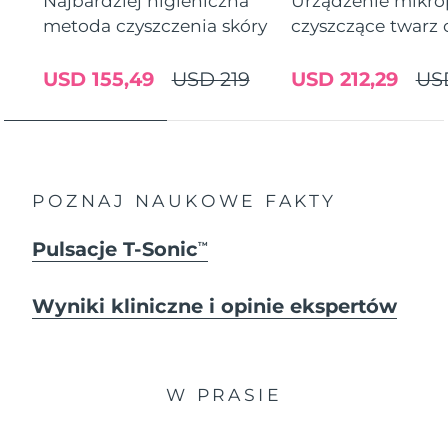
Najbardziej higieniczna
Urządzenie mikr
metoda czyszczenia skóry
czyszczące twarz
USD 155,49
USD 219
USD 212,29
US
POZNAJ NAUKOWE FAKTY
Pulsacje T-Sonic
TM
Wyniki kliniczne i opinie ekspertów
W PRASIE