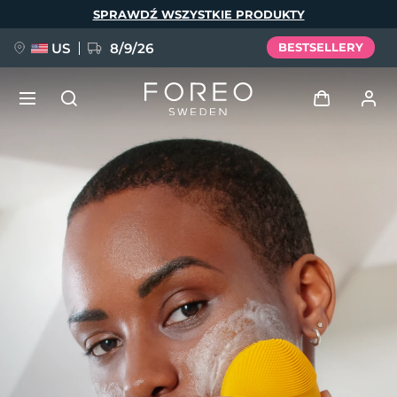
Przejdź
SPRAWDŹ WSZYSTKIE PRODUKTY
do
treści
US
8/9/26
BESTSELLERY
NOWOŚĆ
Zaloguj
Język
BREAKING NEWS
Profil użytkownika
English
Deutsch
Español
Moje urządzenia
FAQ™ Pure Beauty-Tech Elixir
Français
Italiano
Português
Moje zamówienia
Polski
Svenska
Русский
Türkçe
简体中文
繁體中文
Moje adresy
issa™ Teeth Whitening Set
Moje subskrypcje