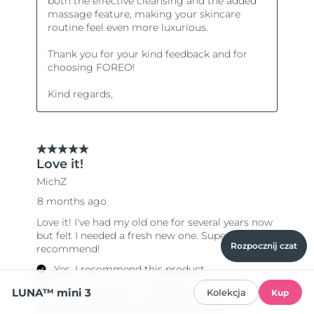
Rozpocznij czat
LUNA™ mini 3
Kolekcja
Kup