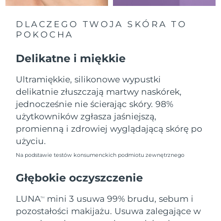
Oczekiwany czas dostawy
Liban
8/9/26
DLACZEGO TWOJA SKÓRA TO
POKOCHA
Oczekiwany czas dostawy
Litwa
8/8/26
Delikatne i miękkie
Oczekiwany czas dostawy
Luksemburg
8/8/26
Ultramiękkie, silikonowe wypustki
delikatnie złuszczają martwy naskórek,
Oczekiwany czas dostawy
SRA Makau (Chiny)
8/10/26
jednocześnie nie ścierając skóry. 98%
użytkowników zgłasza jaśniejszą,
Oczekiwany czas dostawy
Malezja
promienną i zdrowiej wyglądającą skórę po
8/11/26
użyciu.
Oczekiwany czas dostawy
Malta
Na podstawie testów konsumenckich podmiotu zewnętrznego
8/8/26
Głębokie oczyszczenie
Oczekiwany czas dostawy
Meksyk
8/12/26
LUNA
mini 3 usuwa 99% brudu, sebum i
TM
pozostałości makijażu. Usuwa zalegające w
Oczekiwany czas dostawy
Monako
8/9/26