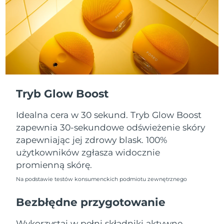
Oczekiwany czas dostawy
Portoryko
8/10/26
Oczekiwany czas dostawy
Katar
8/9/26
Oczekiwany czas dostawy
Reunion
8/13/26
Tryb Glow Boost
Oczekiwany czas dostawy
Rumunia
8/8/26
Idealna cera w 30 sekund. Tryb Glow Boost
Oczekiwany czas dostawy
zapewnia 30-sekundowe odświeżenie skóry
Rosja
8/16/26
zapewniając jej zdrowy blask. 100%
użytkowników zgłasza widocznie
Oczekiwany czas dostawy
Arabia Saudyjska
promienną skórę.
8/9/26
Na podstawie testów konsumenckich podmiotu zewnętrznego
Oczekiwany czas dostawy
Singapur
8/10/26
Bezbłędne przygotowanie
Oczekiwany czas dostawy
Słowacja
Wykorzystaj w pełni składniki aktywne