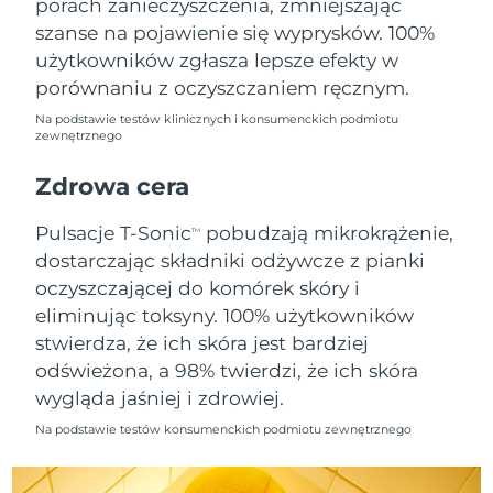
porach zanieczyszczenia, zmniejszając
szanse na pojawienie się wyprysków. 100%
Oczekiwany czas dostawy
Holandia
użytkowników zgłasza lepsze efekty w
09/08/2026
porównaniu z oczyszczaniem ręcznym.
Oczekiwany czas dostawy
Nowa Zelandia
Na podstawie testów klinicznych i konsumenckich podmiotu
09/08/2026
zewnętrznego
Oczekiwany czas dostawy
Zdrowa cera
Norwegia
09/08/2026
Pulsacje T-Sonic
pobudzają mikrokrążenie,
TM
Oczekiwany czas dostawy
Oman
dostarczając składniki odżywcze z pianki
12/08/2026
oczyszczającej do komórek skóry i
Oczekiwany czas dostawy
eliminując toksyny. 100% użytkowników
Filipiny
12/08/2026
stwierdza, że ich skóra jest bardziej
odświeżona, a 98% twierdzi, że ich skóra
Oczekiwany czas dostawy
Polska
10/08/2026
wygląda jaśniej i zdrowiej.
Na podstawie testów konsumenckich podmiotu zewnętrznego
Oczekiwany czas dostawy
Portugalia
09/08/2026