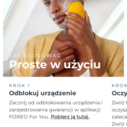
JAK STOSOWAĆ
Proste w użyciu
KROK 1
KROK
Odblokuj urządzenie
Oczy
Zacznij od odblokowania urządzenia i
Zwilż 
zarejestrowania gwarancji w aplikacji
oczysz
FOREO For You.
Pobierz ją tutaj.
zalec
Zwilż