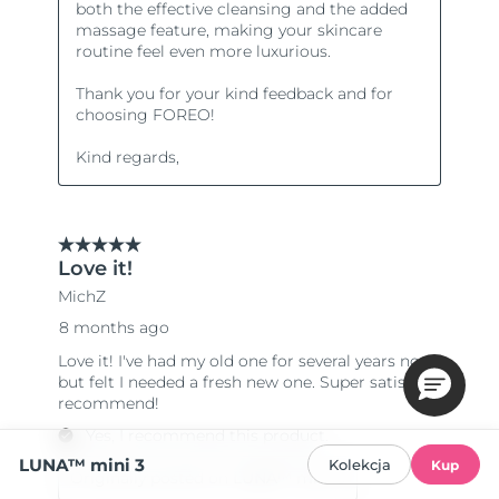
LUNA™ mini 3
Kolekcja
Kup