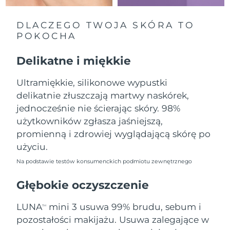
Oczekiwany czas dostawy
Liban
10/08/2026
DLACZEGO TWOJA SKÓRA TO
POKOCHA
Oczekiwany czas dostawy
Litwa
09/08/2026
Delikatne i miękkie
Oczekiwany czas dostawy
Luksemburg
09/08/2026
Ultramiękkie, silikonowe wypustki
delikatnie złuszczają martwy naskórek,
Oczekiwany czas dostawy
SRA Makau (Chiny)
11/08/2026
jednocześnie nie ścierając skóry. 98%
użytkowników zgłasza jaśniejszą,
Oczekiwany czas dostawy
Malezja
promienną i zdrowiej wyglądającą skórę po
12/08/2026
użyciu.
Oczekiwany czas dostawy
Malta
Na podstawie testów konsumenckich podmiotu zewnętrznego
09/08/2026
Głębokie oczyszczenie
Oczekiwany czas dostawy
Meksyk
13/08/2026
LUNA
mini 3 usuwa 99% brudu, sebum i
TM
pozostałości makijażu. Usuwa zalegające w
Oczekiwany czas dostawy
Monako
10/08/2026