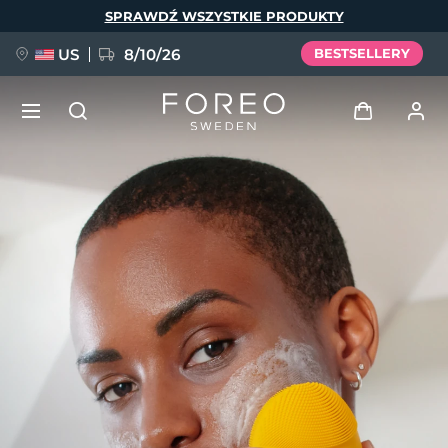
Przejdź
SPRAWDŹ WSZYSTKIE PRODUKTY
do
treści
US
8/10/26
BESTSELLERY
NOWOŚĆ
Zaloguj
Język
BREAKING NEWS
Profil użytkownika
English
Deutsch
Español
Moje urządzenia
FAQ™ Pure Beauty-Tech Elixir
Français
Italiano
Português
Moje zamówienia
Polski
Svenska
Русский
Türkçe
简体中文
繁體中文
Moje adresy
issa™ Teeth Whitening Set
Moje subskrypcje