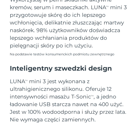
09/08/2026
kremów, serum i maseczkach. LUNA
mini 3
TM
Oczekiwany czas dostawy
przygotowuje skórę do ich lepszego
Słowenia
09/08/2026
wchłonięcia, delikatnie złuszczając martwy
naskórek. 98% użytkowników doświadcza
Republika
Oczekiwany czas dostawy
lepszego wchłaniania produktów do
Południowej Afryki
17/08/2026
pielęgnacji skóry po ich użyciu.
Oczekiwany czas dostawy
Korea Południowa
Na podstawie testów konsumenckich podmiotu zewnętrznego
11/08/2026
Inteligentny szwedzki design
Oczekiwany czas dostawy
Hiszpania
09/08/2026
LUNA
mini 3 jest wykonana z
TM
ultrahigienicznego silikonu. Oferuje 12
Oczekiwany czas dostawy
Szwecja
09/08/2026
intensywności masażu T-Sonic
, a jedno
TM
ładowanie USB starcza nawet na 400 użyć.
Oczekiwany czas dostawy
Szwajcaria
Jest w 100% wodoodporna i służy przez lata.
09/08/2026
Nie wymaga części zamiennych.
Oczekiwany czas dostawy
Tajwan
14/08/2026