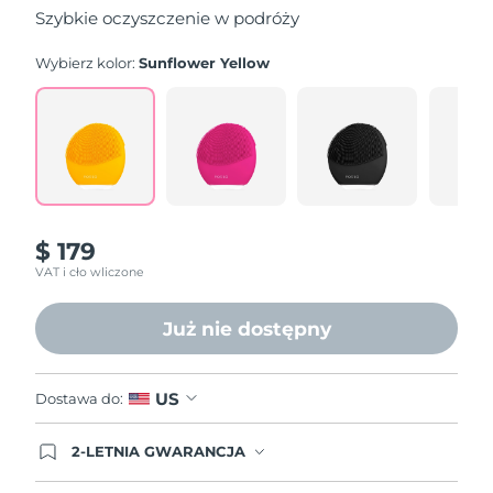
5
Szybkie oczyszczenie w podróży
stars,
average
rating
Wybierz kolor:
Sunflower Yellow
value.
Read
545
Reviews.
Same
page
link.
$ 179
VAT i cło wliczone
Już nie dostępny
US
Dostawa do:
2-LETNIA GWARANCJA
Dzisiejsze zamówienie uprawnia do korzystania z
pełnej gwarancji FOREO. Oznacza to, że w