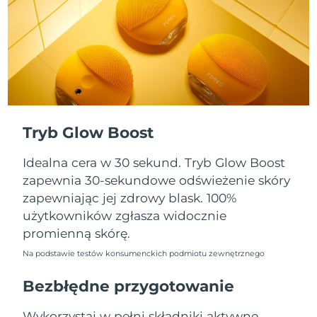
Oczekiwany czas dostawy
Portoryko
11/08/2026
Oczekiwany czas dostawy
Katar
10/08/2026
Oczekiwany czas dostawy
Reunion
14/08/2026
Tryb Glow Boost
Oczekiwany czas dostawy
Rumunia
09/08/2026
Idealna cera w 30 sekund. Tryb Glow Boost
Oczekiwany czas dostawy
zapewnia 30-sekundowe odświeżenie skóry
Rosja
17/08/2026
zapewniając jej zdrowy blask. 100%
użytkowników zgłasza widocznie
Oczekiwany czas dostawy
Arabia Saudyjska
promienną skórę.
10/08/2026
Na podstawie testów konsumenckich podmiotu zewnętrznego
Oczekiwany czas dostawy
Singapur
11/08/2026
Bezbłędne przygotowanie
Oczekiwany czas dostawy
Słowacja
Wykorzystaj w pełni składniki aktywne