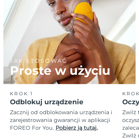
JAK STOSOWAĆ
Proste w użyciu
KROK 1
KROK
Odblokuj urządzenie
Oczy
Zacznij od odblokowania urządzenia i
Zwilż 
zarejestrowania gwarancji w aplikacji
oczysz
FOREO For You.
Pobierz ją tutaj.
zalec
Zwilż