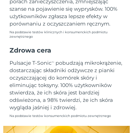
porach zanieczyszczenia, zmniejszając
szanse na pojawienie się wyprysków. 100%
Oczekiwany czas dostawy
Holandia
użytkowników zgłasza lepsze efekty w
8/10/26
porównaniu z oczyszczaniem ręcznym.
Oczekiwany czas dostawy
Nowa Zelandia
Na podstawie testów klinicznych i konsumenckich podmiotu
8/10/26
zewnętrznego
Oczekiwany czas dostawy
Zdrowa cera
Norwegia
8/10/26
Pulsacje T-Sonic
pobudzają mikrokrążenie,
TM
Oczekiwany czas dostawy
Oman
dostarczając składniki odżywcze z pianki
8/13/26
oczyszczającej do komórek skóry i
Oczekiwany czas dostawy
eliminując toksyny. 100% użytkowników
Filipiny
8/13/26
stwierdza, że ich skóra jest bardziej
odświeżona, a 98% twierdzi, że ich skóra
Oczekiwany czas dostawy
Polska
8/11/26
wygląda jaśniej i zdrowiej.
Na podstawie testów konsumenckich podmiotu zewnętrznego
Oczekiwany czas dostawy
Portugalia
8/10/26