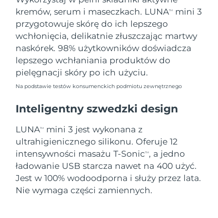
8/10/26
kremów, serum i maseczkach. LUNA
mini 3
TM
Oczekiwany czas dostawy
przygotowuje skórę do ich lepszego
Słowenia
8/10/26
wchłonięcia, delikatnie złuszczając martwy
naskórek. 98% użytkowników doświadcza
Republika
Oczekiwany czas dostawy
lepszego wchłaniania produktów do
Południowej Afryki
8/18/26
pielęgnacji skóry po ich użyciu.
Oczekiwany czas dostawy
Korea Południowa
Na podstawie testów konsumenckich podmiotu zewnętrznego
8/12/26
Inteligentny szwedzki design
Oczekiwany czas dostawy
Hiszpania
8/10/26
LUNA
mini 3 jest wykonana z
TM
ultrahigienicznego silikonu. Oferuje 12
Oczekiwany czas dostawy
Szwecja
8/10/26
intensywności masażu T-Sonic
, a jedno
TM
ładowanie USB starcza nawet na 400 użyć.
Oczekiwany czas dostawy
Szwajcaria
Jest w 100% wodoodporna i służy przez lata.
8/10/26
Nie wymaga części zamiennych.
Oczekiwany czas dostawy
Tajwan
8/15/26