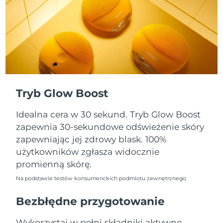
Oczekiwany czas dostawy
Portoryko
8/12/26
Oczekiwany czas dostawy
Katar
8/11/26
Oczekiwany czas dostawy
Reunion
8/15/26
Tryb Glow Boost
Oczekiwany czas dostawy
Rumunia
8/10/26
Idealna cera w 30 sekund. Tryb Glow Boost
Oczekiwany czas dostawy
zapewnia 30-sekundowe odświeżenie skóry
Rosja
8/18/26
zapewniając jej zdrowy blask. 100%
użytkowników zgłasza widocznie
Oczekiwany czas dostawy
Arabia Saudyjska
promienną skórę.
8/11/26
Na podstawie testów konsumenckich podmiotu zewnętrznego
Oczekiwany czas dostawy
Singapur
8/12/26
Bezbłędne przygotowanie
Oczekiwany czas dostawy
Słowacja
Wykorzystaj w pełni składniki aktywne