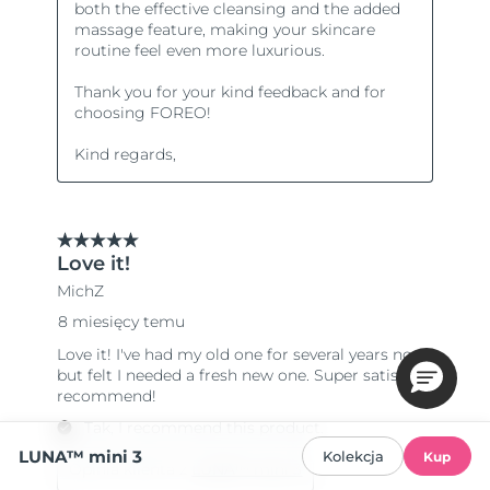
LUNA™ mini 3
Kolekcja
Kup