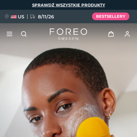
Przejdź
SPRAWDŹ WSZYSTKIE PRODUKTY
do
treści
US
8/11/26
BESTSELLERY
NOWOŚĆ
Zaloguj
Język
BREAKING NEWS
Profil użytkownika
English
Deutsch
Español
Moje urządzenia
FAQ™ Pure Beauty-Tech Elixir
Français
Italiano
Português
Moje zamówienia
Polski
Svenska
Русский
Türkçe
简体中文
繁體中文
Moje adresy
issa™ Teeth Whitening Set
Moje subskrypcje