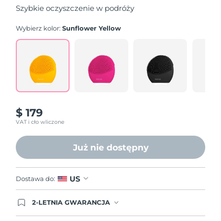
gwiazdek,
Szybkie oczyszczenie w podróży
średnia
wartość
oceny.
Wybierz kolor:
Sunflower Yellow
Read
561
Reviews.
Łącze
do
tej
samej
strony.
$ 179
VAT i cło wliczone
Już nie dostępny
US
Dostawa do:
2-LETNIA GWARANCJA
Dzisiejsze zamówienie uprawnia do korzystania z
pełnej gwarancji FOREO. Oznacza to, że w