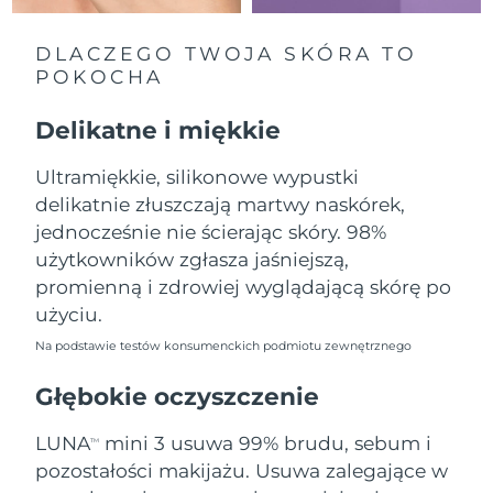
Oczekiwany czas dostawy
Liban
8/11/26
DLACZEGO TWOJA SKÓRA TO
POKOCHA
Oczekiwany czas dostawy
Litwa
8/10/26
Delikatne i miękkie
Oczekiwany czas dostawy
Luksemburg
8/10/26
Ultramiękkie, silikonowe wypustki
delikatnie złuszczają martwy naskórek,
Oczekiwany czas dostawy
SRA Makau (Chiny)
8/12/26
jednocześnie nie ścierając skóry. 98%
użytkowników zgłasza jaśniejszą,
Oczekiwany czas dostawy
Malezja
promienną i zdrowiej wyglądającą skórę po
8/13/26
użyciu.
Oczekiwany czas dostawy
Malta
Na podstawie testów konsumenckich podmiotu zewnętrznego
8/10/26
Głębokie oczyszczenie
Oczekiwany czas dostawy
Meksyk
8/14/26
LUNA
mini 3 usuwa 99% brudu, sebum i
TM
pozostałości makijażu. Usuwa zalegające w
Oczekiwany czas dostawy
Monako
8/11/26