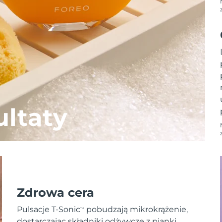
ltaty
Zdrowa cera
Pulsacje T-Sonic
pobudzają mikrokrążenie,
TM
dostarczając składniki odżywcze z pianki