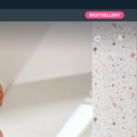
BESTSELLERY
Zaloguj
Profil użytkownika
Moje urządzenia
Moje zamówienia
Moje adresy
Moje subskrypcje