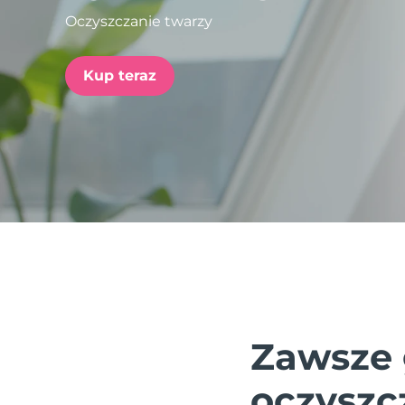
Oczyszczanie twarzy
issa™ Teeth Whitening Set
Kup teraz
FAQ™ Dual LED Panel
POPULARNY
Specjalne oferty
Bestsellery
Zawsze 
oczyszc