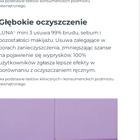
Na podstawie testów konsumenckich podmiotu
zewnętrznego
Głębokie oczyszczenie
LUNA
mini 3 usuwa 99% brudu, sebum i
TM
pozostałości makijażu. Usuwa zalegające w
porach zanieczyszczenia, zmniejszając szanse
na pojawienie się wyprysków. 100%
użytkowników zgłasza lepsze efekty w
porównaniu z oczyszczaniem ręcznym.
Na podstawie testów klinicznych i konsumenckich podmiotu
zewnętrznego