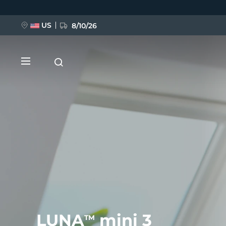
Przejdź
do
treści
US
8/10/26
NOWOŚĆ
BREAKING NEWS
FAQ™ Pure Beauty-Tech Elixir
LUNA
mini 3
TM