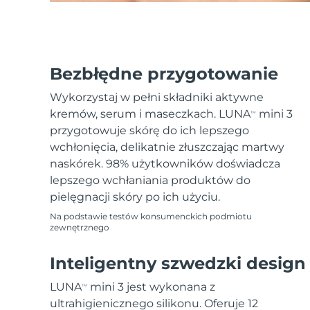
Bezbłędne przygotowanie
Wykorzystaj w pełni składniki aktywne
kremów, serum i maseczkach. LUNA
mini 3
TM
przygotowuje skórę do ich lepszego
wchłonięcia, delikatnie złuszczając martwy
naskórek. 98% użytkowników doświadcza
lepszego wchłaniania produktów do
pielęgnacji skóry po ich użyciu.
Na podstawie testów konsumenckich podmiotu
zewnętrznego
Inteligentny szwedzki design
LUNA
mini 3 jest wykonana z
TM
ultrahigienicznego silikonu. Oferuje 12