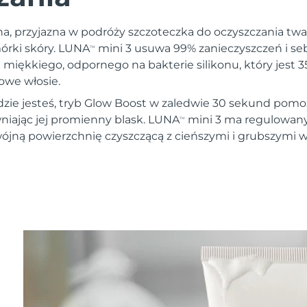
na, przyjazna w podróży szczoteczka do oczyszczania twar
órki skóry. LUNA
mini 3 usuwa 99% zanieczyszczeń i seb
TM
 miękkiego, odpornego na bakterie silikonu, który jest 3
owe włosie.
dzie jesteś, tryb Glow Boost w zaledwie 30 sekund pomo
wniając jej promienny blask. LUNA
mini 3 ma regulowan
TM
ójną powierzchnię czyszczącą z cieńszymi i grubszymi 