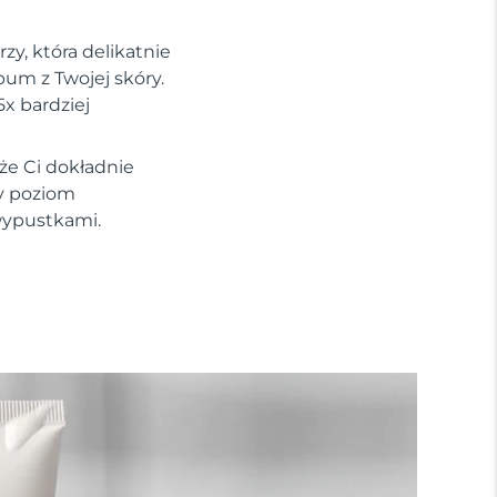
zy, która delikatnie
um z Twojej skóry.
5x bardziej
że Ci dokładnie
y poziom
wypustkami.