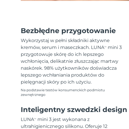
Bezbłędne przygotowanie
Wykorzystaj w pełni składniki aktywne
kremów, serum i maseczkach. LUNA
mini 3
TM
przygotowuje skórę do ich lepszego
wchłonięcia, delikatnie złuszczając martwy
naskórek. 98% użytkowników doświadcza
lepszego wchłaniania produktów do
pielęgnacji skóry po ich użyciu.
Na podstawie testów konsumenckich podmiotu
zewnętrznego
Inteligentny szwedzki design
LUNA
mini 3 jest wykonana z
TM
ultrahigienicznego silikonu. Oferuje 12