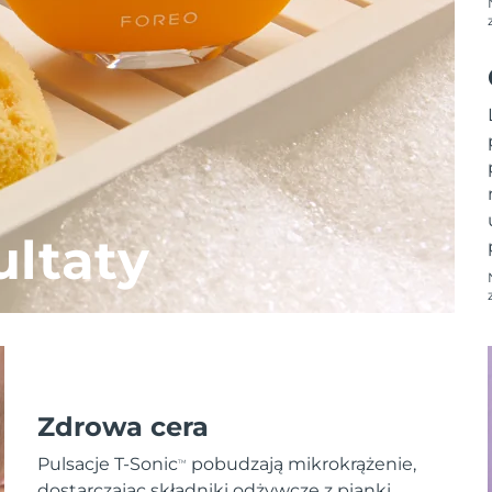
ltaty
Zdrowa cera
Pulsacje T-Sonic
pobudzają mikrokrążenie,
TM
dostarczając składniki odżywcze z pianki