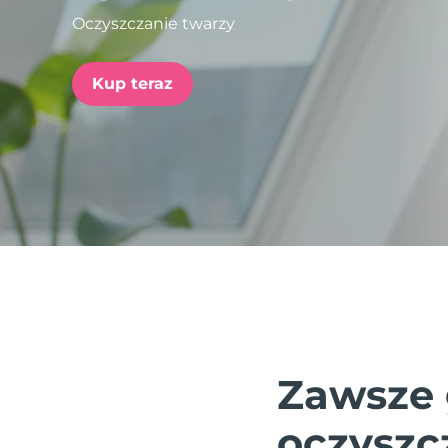
Oczyszczanie twarzy
issa™ Teeth Whitening Set
Kup teraz
FAQ™ Dual LED Panel
POPULARNY
Specjalne oferty
Bestsellery
Zawsze 
oczyszc