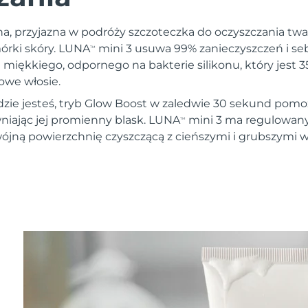
na, przyjazna w podróży szczoteczka do oczyszczania twar
órki skóry. LUNA
mini 3 usuwa 99% zanieczyszczeń i seb
TM
 miękkiego, odpornego na bakterie silikonu, który jest 3
owe włosie.
dzie jesteś, tryb Glow Boost w zaledwie 30 sekund pomo
wniając jej promienny blask. LUNA
mini 3 ma regulowan
TM
ójną powierzchnię czyszczącą z cieńszymi i grubszymi 