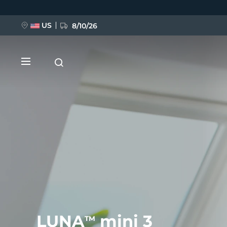
Przejdź
do
treści
US
8/10/26
NOWOŚĆ
BREAKING NEWS
FAQ™ Pure Beauty-Tech Elixir
LUNA
mini 3
TM