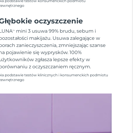
Na podstawie testów konsumenckich podmiotu
zewnętrznego
Głębokie oczyszczenie
LUNA
mini 3 usuwa 99% brudu, sebum i
TM
pozostałości makijażu. Usuwa zalegające w
porach zanieczyszczenia, zmniejszając szanse
na pojawienie się wyprysków. 100%
użytkowników zgłasza lepsze efekty w
porównaniu z oczyszczaniem ręcznym.
Na podstawie testów klinicznych i konsumenckich podmiotu
zewnętrznego