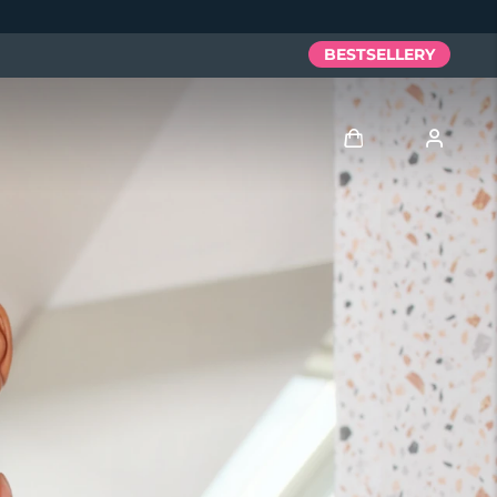
BESTSELLERY
Zaloguj
Profil użytkownika
Moje urządzenia
Moje zamówienia
Moje adresy
Moje subskrypcje