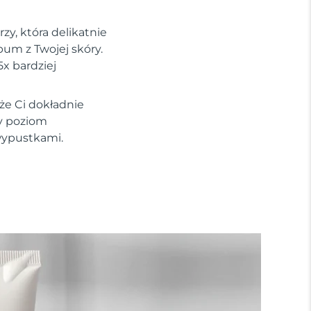
zy, która delikatnie
um z Twojej skóry.
5x bardziej
że Ci dokładnie
y poziom
wypustkami.