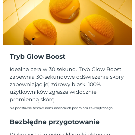
Oczekiwany czas dostawy
Portoryko
8/10/26
Oczekiwany czas dostawy
Katar
8/9/26
Oczekiwany czas dostawy
Reunion
8/13/26
Tryb Glow Boost
Oczekiwany czas dostawy
Rumunia
8/8/26
Idealna cera w 30 sekund. Tryb Glow Boost
Oczekiwany czas dostawy
zapewnia 30-sekundowe odświeżenie skóry
Rosja
8/16/26
zapewniając jej zdrowy blask. 100%
użytkowników zgłasza widocznie
Oczekiwany czas dostawy
Arabia Saudyjska
promienną skórę.
8/9/26
Na podstawie testów konsumenckich podmiotu zewnętrznego
Oczekiwany czas dostawy
Singapur
8/10/26
Bezbłędne przygotowanie
Oczekiwany czas dostawy
Słowacja
Wykorzystaj w pełni składniki aktywne