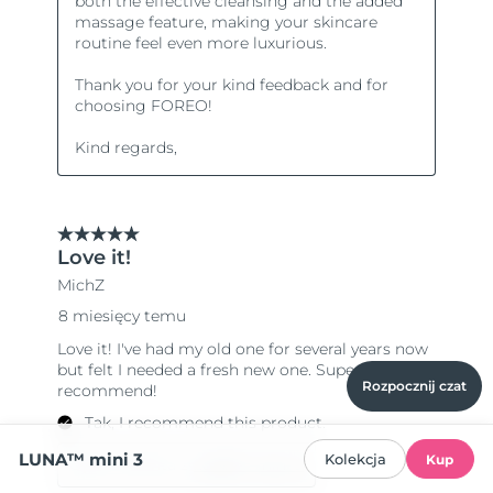
Rozpocznij czat
LUNA™ mini 3
Kolekcja
Kup