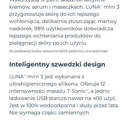
8/8/26
kremów, serum i maseczkach. LUNA
mini 3
TM
Oczekiwany czas dostawy
przygotowuje skórę do ich lepszego
Słowenia
8/8/26
wchłonięcia, delikatnie złuszczając martwy
naskórek. 98% użytkowników doświadcza
Republika
Oczekiwany czas dostawy
lepszego wchłaniania produktów do
Południowej Afryki
8/16/26
pielęgnacji skóry po ich użyciu.
Oczekiwany czas dostawy
Korea Południowa
Na podstawie testów konsumenckich podmiotu zewnętrznego
8/10/26
Inteligentny szwedzki design
Oczekiwany czas dostawy
Hiszpania
8/8/26
LUNA
mini 3 jest wykonana z
TM
ultrahigienicznego silikonu. Oferuje 12
Oczekiwany czas dostawy
Szwecja
8/8/26
intensywności masażu T-Sonic
, a jedno
TM
ładowanie USB starcza nawet na 400 użyć.
Oczekiwany czas dostawy
Szwajcaria
Jest w 100% wodoodporna i służy przez lata.
8/8/26
Nie wymaga części zamiennych.
Oczekiwany czas dostawy
Tajwan
8/13/26