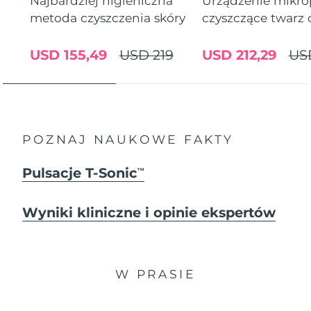
Najbardziej higieniczna
Urządzenie mikr
metoda czyszczenia skóry
czyszczące twarz
USD 155,49
USD 219
USD 212,29
US
POZNAJ NAUKOWE FAKTY
Pulsacje T-Sonic
TM
Wyniki kliniczne i opinie ekspertów
W PRASIE