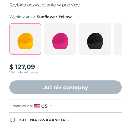
gwiazdek,
Szybkie oczyszczenie w podróży
średnia
wartość
oceny.
Wybierz kolor:
Sunflower Yellow
Read
561
Reviews.
Łącze
do
tej
samej
strony.
$ 127,09
VAT i cło wliczone
Już nie dostępny
US
Dostawa do:
2-LETNIA GWARANCJA
Dzisiejsze zamówienie uprawnia do korzystania z
pełnej gwarancji FOREO. Oznacza to, że w