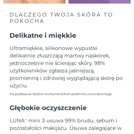
Oczekiwany czas dostawy
Liban
8/9/26
DLACZEGO TWOJA SKÓRA TO
POKOCHA
Oczekiwany czas dostawy
Litwa
8/8/26
Delikatne i miękkie
Oczekiwany czas dostawy
Luksemburg
8/8/26
Ultramiękkie, silikonowe wypustki
delikatnie złuszczają martwy naskórek,
Oczekiwany czas dostawy
SRA Makau (Chiny)
8/10/26
jednocześnie nie ścierając skóry. 98%
użytkowników zgłasza jaśniejszą,
Oczekiwany czas dostawy
Malezja
promienną i zdrowiej wyglądającą skórę po
8/11/26
użyciu.
Oczekiwany czas dostawy
Malta
Na podstawie testów konsumenckich podmiotu zewnętrznego
8/8/26
Głębokie oczyszczenie
Oczekiwany czas dostawy
Meksyk
8/12/26
LUNA
mini 3 usuwa 99% brudu, sebum i
TM
pozostałości makijażu. Usuwa zalegające w
Oczekiwany czas dostawy
Monako
8/9/26