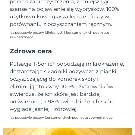
porach zanieczyszczenia, zmniejszając
szanse na pojawienie się wyprysków. 100%
Oczekiwany czas dostawy
Holandia
użytkowników zgłasza lepsze efekty w
8/8/26
porównaniu z oczyszczaniem ręcznym.
Oczekiwany czas dostawy
Nowa Zelandia
Na podstawie testów klinicznych i konsumenckich podmiotu
8/8/26
zewnętrznego
Oczekiwany czas dostawy
Zdrowa cera
Norwegia
8/8/26
Pulsacje T-Sonic
pobudzają mikrokrążenie,
TM
Oczekiwany czas dostawy
Oman
dostarczając składniki odżywcze z pianki
8/11/26
oczyszczającej do komórek skóry i
Oczekiwany czas dostawy
eliminując toksyny. 100% użytkowników
Filipiny
8/11/26
stwierdza, że ich skóra jest bardziej
odświeżona, a 98% twierdzi, że ich skóra
Oczekiwany czas dostawy
Polska
8/9/26
wygląda jaśniej i zdrowiej.
Na podstawie testów konsumenckich podmiotu zewnętrznego
Oczekiwany czas dostawy
Portugalia
8/8/26