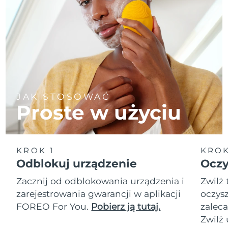
JAK STOSOWAĆ
Proste w użyciu
KROK 1
KROK
Odblokuj urządzenie
Oczy
Zacznij od odblokowania urządzenia i
Zwilż 
zarejestrowania gwarancji w aplikacji
oczysz
FOREO For You.
Pobierz ją tutaj.
zalec
Zwilż