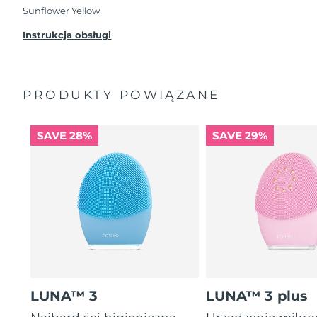
przypadku wystąpienia problemów w ciągu 2 lat
Sunflower Yellow
od zakupu, FOREO bezpłatnie wymieni produkt.
Instrukcja obsługi
PRODUKTY POWIĄZANE
SAVE 28%
SAVE 29%
LUNA™ 3
LUNA™ 3 plus