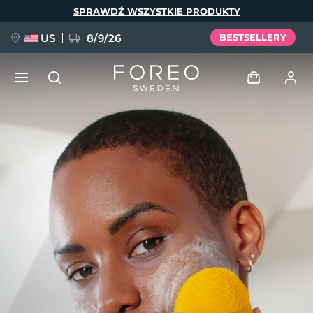
Przejdź
SPRAWDŹ WSZYSTKIE PRODUKTY
do
treści
US
8/9/26
BESTSELLERY
NOWOŚĆ
Zaloguj
Język
BREAKING NEWS
Profil użytkownika
English
Deutsch
Español
Moje urządzenia
FAQ™ Pure Beauty-Tech Elixir
Français
Italiano
Português
Moje zamówienia
Polski
Svenska
Русский
Türkçe
简体中文
繁體中文
Moje adresy
issa™ Teeth Whitening Set
Moje subskrypcje