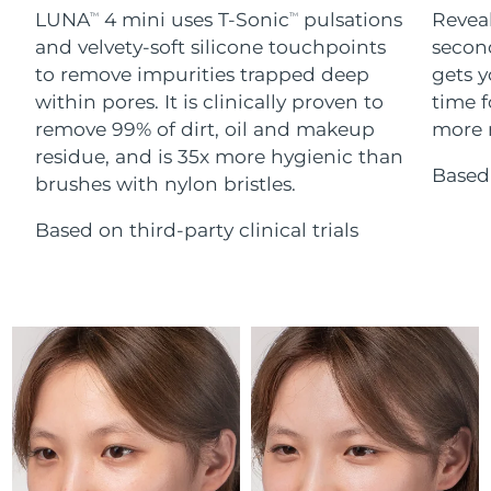
Serum
Gibraltar
All revitalizing eye massagers
issa™ Teeth Whitening Gel
8/14/26
LUNA
4 mini uses T-Sonic
pulsations
Reveal
TM
TM
Advanced pore care essentials
For healthy hair
18% PAP
and velvety-soft silicone touchpoints
secon
Kosmetyki
Mężczyźni
Oczekiwany czas dostawy
Grecja
to remove impurities trapped deep
gets y
8/10/26
within pores. It is clinically proven to
time f
remove 99% of dirt, oil and makeup
more r
SRA Hongkong
Oczekiwany czas dostawy
(Chiny)
8/11/26
residue, and is 35x more hygienic than
Based 
brushes with nylon bristles.
Kupuj
Oczekiwany czas dostawy
Węgry
8/10/26
Based on third-party clinical trials
Oczekiwany czas dostawy
Islandia
FOREO APP
8/11/26
O NAS
Oczekiwany czas dostawy
Indonezja
8/8/26
Oczekiwany czas dostawy
Irlandia
8/10/26
Oczekiwany czas dostawy
Wyspa Man
8/12/26