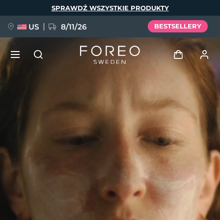
Przejdź
SPRAWDŹ WSZYSTKIE PRODUKTY
do
treści
US
8/11/26
BESTSELLERY
NOWOŚĆ
Zaloguj
Język
BREAKING NEWS
Profil użytkownika
English
Deutsch
Español
Moje urządzenia
FAQ™ Pure Beauty-Tech Elixir
Français
Italiano
Português
Moje zamówienia
Polski
Svenska
Русский
Türkçe
简体中文
繁體中文
Moje adresy
issa™ Teeth Whitening Set
Moje subskrypcje