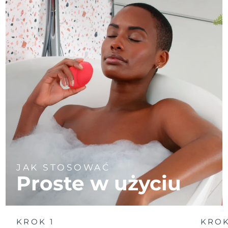
JAK STOSOWAĆ
Proste w użyciu
KROK 1
KROK