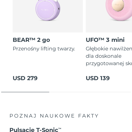
BEAR™ 2 go
UFO™ 3 mini
Przenośny lifting twarzy.
Głębokie nawilżen
dla doskonale
przygotowanej sk
USD 279
USD 139
POZNAJ NAUKOWE FAKTY
Pulsacje T-Sonic
TM