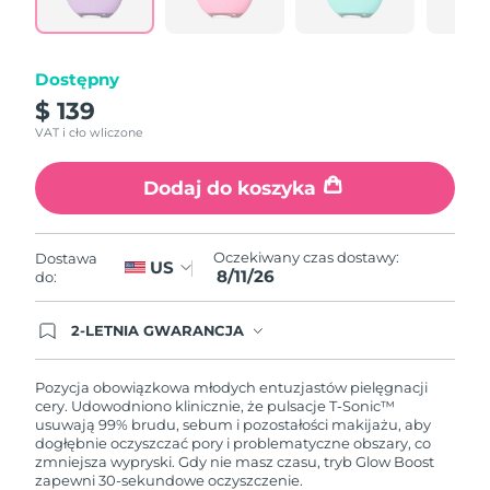
link.
Oczekiwany czas dostawy
Portoryko
8/12/26
Dostępny
Oczekiwany czas dostawy
Katar
8/11/26
$ 139
VAT i cło wliczone
Oczekiwany czas dostawy
Reunion
8/15/26
Dodaj do koszyka
Oczekiwany czas dostawy
Rumunia
8/10/26
Oczekiwany czas dostawy:
Dostawa
US
8/11/26
Oczekiwany czas dostawy
do:
Rosja
8/18/26
2-LETNIA GWARANCJA
Oczekiwany czas dostawy
Arabia Saudyjska
Dzisiejsze zamówienie uprawnia do korzystania z
8/11/26
pełnej gwarancji FOREO. Oznacza to, że w
przypadku wystąpienia problemów w ciągu 2 lat
Pozycja obowiązkowa młodych entuzjastów pielęgnacji
od zakupu, FOREO bezpłatnie wymieni produkt.
cery. Udowodniono klinicznie, że pulsacje T-Sonic™
Oczekiwany czas dostawy
Singapur
usuwają 99% brudu, sebum i pozostałości makijażu, aby
8/12/26
dogłębnie oczyszczać pory i problematyczne obszary, co
zmniejsza wypryski. Gdy nie masz czasu, tryb Glow Boost
Oczekiwany czas dostawy
Słowacja
zapewni 30-sekundowe oczyszczenie.