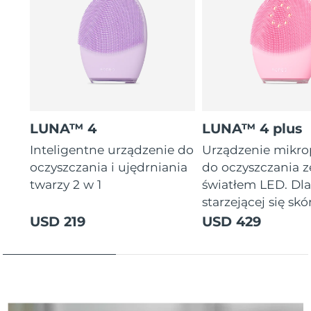
Oczekiwany czas dostawy
Tajlandia
8/14/26
Oczekiwany czas dostawy
Turcja
8/11/26
Zjednoczone Emiraty
Oczekiwany czas dostawy
Arabskie
8/11/26
LUNA™ 4
LUNA™ 4 plus
Oczekiwany czas dostawy
Inteligentne urządzenie do
Urządzenie mikr
Wielka Brytania
8/10/26
oczyszczania i ujędrniania
do oczyszczania z
twarzy 2 w 1
światłem LED. Dl
Oczekiwany czas dostawy
Stany Zjednoczone
starzejącej się skór
8/11/26
USD 219
USD 429
Oczekiwany czas dostawy
Uzbekistan
8/15/26
Oczekiwany czas dostawy
Wietnam
8/16/26