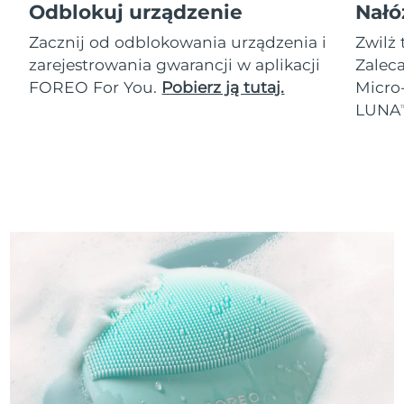
Odblokuj urządzenie
Nałó
Zacznij od odblokowania urządzenia i
Zwilż 
zarejestrowania gwarancji w aplikacji
Zalec
FOREO For You.
Pobierz ją tutaj.
Micro
LUNA
T