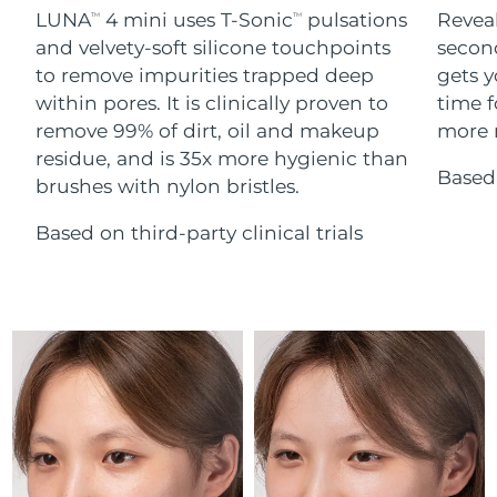
Serum
Gibraltar
All revitalizing eye massagers
issa™ Teeth Whitening Gel
8/15/26
LUNA
4 mini uses T-Sonic
pulsations
Reveal
TM
TM
Advanced pore care essentials
For healthy hair
18% PAP
and velvety-soft silicone touchpoints
secon
Kosmetyki
Mężczyźni
Oczekiwany czas dostawy
Grecja
to remove impurities trapped deep
gets y
8/11/26
within pores. It is clinically proven to
time f
remove 99% of dirt, oil and makeup
more r
SRA Hongkong
Oczekiwany czas dostawy
(Chiny)
8/12/26
residue, and is 35x more hygienic than
Based 
brushes with nylon bristles.
Kupuj
Oczekiwany czas dostawy
Węgry
8/11/26
Based on third-party clinical trials
Oczekiwany czas dostawy
Islandia
FOREO APP
8/12/26
O NAS
Oczekiwany czas dostawy
Indonezja
8/9/26
Oczekiwany czas dostawy
Irlandia
8/11/26
Oczekiwany czas dostawy
Wyspa Man
8/13/26