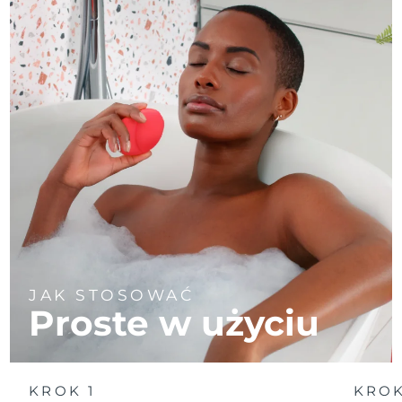
JAK STOSOWAĆ
Proste w użyciu
KROK 1
KROK