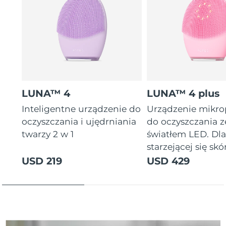
Oczekiwany czas dostawy
Tajlandia
8/15/26
Oczekiwany czas dostawy
Turcja
8/12/26
Zjednoczone Emiraty
Oczekiwany czas dostawy
Arabskie
8/12/26
LUNA™ 4
LUNA™ 4 plus
Oczekiwany czas dostawy
Inteligentne urządzenie do
Urządzenie mikr
Wielka Brytania
8/11/26
oczyszczania i ujędrniania
do oczyszczania z
twarzy 2 w 1
światłem LED. Dl
Oczekiwany czas dostawy
Stany Zjednoczone
starzejącej się skór
8/12/26
USD 219
USD 429
Oczekiwany czas dostawy
Uzbekistan
8/16/26
Oczekiwany czas dostawy
Wietnam
8/17/26