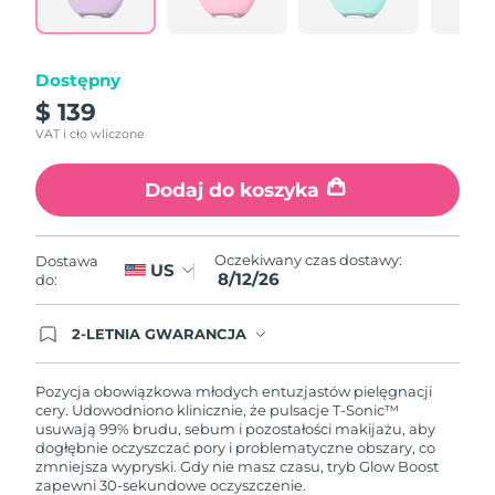
samej
Oczekiwany czas dostawy
Portoryko
strony.
8/13/26
Dostępny
Oczekiwany czas dostawy
Katar
8/12/26
$ 139
VAT i cło wliczone
Oczekiwany czas dostawy
Reunion
8/16/26
Dodaj do koszyka
Oczekiwany czas dostawy
Rumunia
8/11/26
Oczekiwany czas dostawy:
Dostawa
US
8/12/26
Oczekiwany czas dostawy
do:
Rosja
8/19/26
2-LETNIA GWARANCJA
Oczekiwany czas dostawy
Arabia Saudyjska
Dzisiejsze zamówienie uprawnia do korzystania z
8/12/26
pełnej gwarancji FOREO. Oznacza to, że w
przypadku wystąpienia problemów w ciągu 2 lat
Pozycja obowiązkowa młodych entuzjastów pielęgnacji
od zakupu, FOREO bezpłatnie wymieni produkt.
cery. Udowodniono klinicznie, że pulsacje T-Sonic™
Oczekiwany czas dostawy
Singapur
usuwają 99% brudu, sebum i pozostałości makijażu, aby
8/13/26
dogłębnie oczyszczać pory i problematyczne obszary, co
zmniejsza wypryski. Gdy nie masz czasu, tryb Glow Boost
Oczekiwany czas dostawy
Słowacja
zapewni 30-sekundowe oczyszczenie.