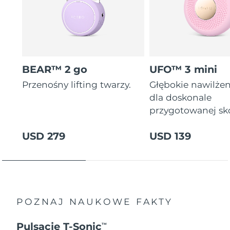
BEAR™ 2 go
UFO™ 3 mini
Przenośny lifting twarzy.
Głębokie nawilżen
dla doskonale
przygotowanej sk
USD 279
USD 139
POZNAJ NAUKOWE FAKTY
Pulsacje T-Sonic
TM