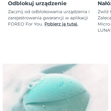
Odblokuj urządzenie
Nałó
Zacznij od odblokowania urządzenia i
Zwilż 
zarejestrowania gwarancji w aplikacji
Zalec
FOREO For You.
Pobierz ją tutaj.
Micro
LUNA
T