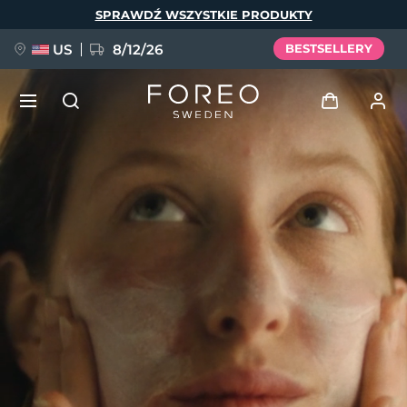
Przejdź
SPRAWDŹ WSZYSTKIE PRODUKTY
do
treści
US
8/12/26
BESTSELLERY
NOWOŚĆ
Zaloguj
Język
BREAKING NEWS
Profil użytkownika
English
Deutsch
Español
Moje urządzenia
FAQ™ Pure Beauty-Tech Elixir
Français
Italiano
Português
Moje zamówienia
Polski
Svenska
Русский
Türkçe
简体中文
繁體中文
Moje adresy
issa™ Teeth Whitening Set
Moje subskrypcje