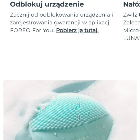
Odblokuj urządzenie
Nałó
Zacznij od odblokowania urządzenia i
Zwilż 
zarejestrowania gwarancji w aplikacji
Zalec
FOREO For You.
Pobierz ją tutaj.
Micro
LUNA
T