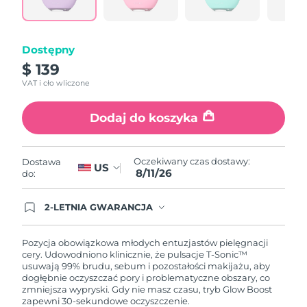
link.
Oczekiwany czas dostawy
Portoryko
8/12/26
Dostępny
Oczekiwany czas dostawy
Katar
8/11/26
$ 139
VAT i cło wliczone
Oczekiwany czas dostawy
Reunion
8/15/26
Dodaj do koszyka
Oczekiwany czas dostawy
Rumunia
8/10/26
Oczekiwany czas dostawy:
Dostawa
US
8/11/26
Oczekiwany czas dostawy
do:
Rosja
8/18/26
2-LETNIA GWARANCJA
Oczekiwany czas dostawy
Arabia Saudyjska
Dzisiejsze zamówienie uprawnia do korzystania z
8/11/26
pełnej gwarancji FOREO. Oznacza to, że w
przypadku wystąpienia problemów w ciągu 2 lat
Pozycja obowiązkowa młodych entuzjastów pielęgnacji
od zakupu, FOREO bezpłatnie wymieni produkt.
cery. Udowodniono klinicznie, że pulsacje T-Sonic™
Oczekiwany czas dostawy
Singapur
usuwają 99% brudu, sebum i pozostałości makijażu, aby
8/12/26
dogłębnie oczyszczać pory i problematyczne obszary, co
zmniejsza wypryski. Gdy nie masz czasu, tryb Glow Boost
Oczekiwany czas dostawy
Słowacja
zapewni 30-sekundowe oczyszczenie.