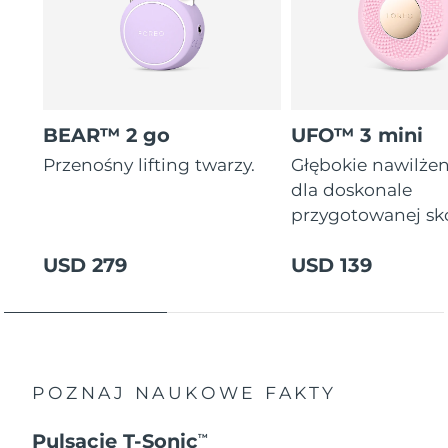
BEAR™ 2 go
UFO™ 3 mini
Przenośny lifting twarzy.
Głębokie nawilżen
dla doskonale
przygotowanej sk
USD 279
USD 139
POZNAJ NAUKOWE FAKTY
Pulsacje T-Sonic
TM