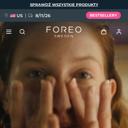
Przejdź
SPRAWDŹ WSZYSTKIE PRODUKTY
do
treści
US
8/11/26
BESTSELLERY
NOWOŚĆ
Zaloguj
Język
BREAKING NEWS
Profil użytkownika
English
Deutsch
Español
Moje urządzenia
FAQ™ Pure Beauty-Tech Elixir
Français
Italiano
Português
Moje zamówienia
Polski
Svenska
Русский
Türkçe
简体中文
繁體中文
Moje adresy
issa™ Teeth Whitening Set
Moje subskrypcje