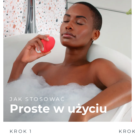
JAK STOSOWAĆ
Proste w użyciu
KROK 1
KROK