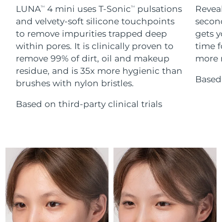
Serum
Gibraltar
All revitalizing eye massagers
issa™ Teeth Whitening Gel
8/14/26
LUNA
4 mini uses T-Sonic
pulsations
Reveal
TM
TM
Advanced pore care essentials
For healthy hair
18% PAP
and velvety-soft silicone touchpoints
secon
Kosmetyki
Mężczyźni
Oczekiwany czas dostawy
Grecja
to remove impurities trapped deep
gets y
8/10/26
within pores. It is clinically proven to
time f
remove 99% of dirt, oil and makeup
more r
SRA Hongkong
Oczekiwany czas dostawy
(Chiny)
8/11/26
residue, and is 35x more hygienic than
Based 
brushes with nylon bristles.
Kupuj
Oczekiwany czas dostawy
Węgry
8/10/26
Based on third-party clinical trials
Oczekiwany czas dostawy
Islandia
FOREO APP
8/11/26
O NAS
Oczekiwany czas dostawy
Indonezja
8/8/26
Oczekiwany czas dostawy
Irlandia
8/10/26
Oczekiwany czas dostawy
Wyspa Man
8/12/26