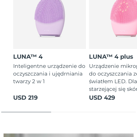
Oczekiwany czas dostawy
Tajlandia
8/14/26
Oczekiwany czas dostawy
Turcja
8/11/26
Zjednoczone Emiraty
Oczekiwany czas dostawy
Arabskie
8/11/26
LUNA™ 4
LUNA™ 4 plus
Oczekiwany czas dostawy
Inteligentne urządzenie do
Urządzenie mikr
Wielka Brytania
8/10/26
oczyszczania i ujędrniania
do oczyszczania z
twarzy 2 w 1
światłem LED. Dl
Oczekiwany czas dostawy
Stany Zjednoczone
starzejącej się skór
8/11/26
USD 219
USD 429
Oczekiwany czas dostawy
Uzbekistan
8/15/26
Oczekiwany czas dostawy
Wietnam
8/16/26