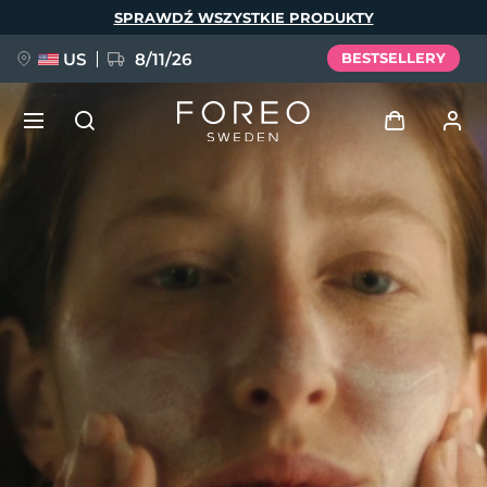
Przejdź
SPRAWDŹ WSZYSTKIE PRODUKTY
do
treści
US
8/11/26
BESTSELLERY
NOWOŚĆ
Zaloguj
Język
BREAKING NEWS
Profil użytkownika
English
Deutsch
Español
Moje urządzenia
FAQ™ Pure Beauty-Tech Elixir
Français
Italiano
Português
Moje zamówienia
Polski
Svenska
Русский
Türkçe
简体中文
繁體中文
Moje adresy
issa™ Teeth Whitening Set
Moje subskrypcje