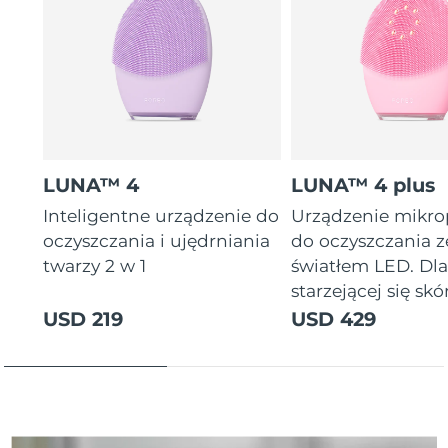
Oczekiwany czas dostawy
Tajlandia
8/14/26
Oczekiwany czas dostawy
Turcja
8/11/26
Zjednoczone Emiraty
Oczekiwany czas dostawy
Arabskie
8/11/26
LUNA™ 4
LUNA™ 4 plus
Oczekiwany czas dostawy
Inteligentne urządzenie do
Urządzenie mikr
Wielka Brytania
8/10/26
oczyszczania i ujędrniania
do oczyszczania z
twarzy 2 w 1
światłem LED. Dl
Oczekiwany czas dostawy
Stany Zjednoczone
starzejącej się skór
8/11/26
USD 219
USD 429
Oczekiwany czas dostawy
Uzbekistan
8/15/26
Oczekiwany czas dostawy
Wietnam
8/16/26