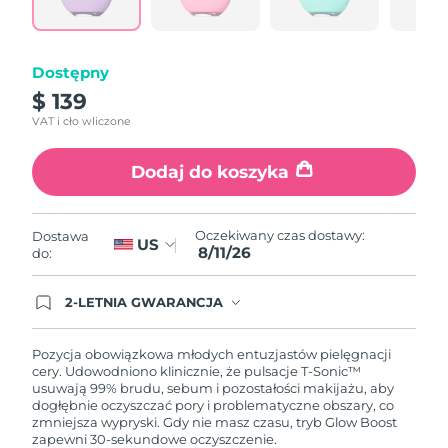
link.
Oczekiwany czas dostawy
Portoryko
8/12/26
Dostępny
Oczekiwany czas dostawy
Katar
8/11/26
$ 139
VAT i cło wliczone
Oczekiwany czas dostawy
Reunion
8/15/26
Dodaj do koszyka
Oczekiwany czas dostawy
Rumunia
8/10/26
Oczekiwany czas dostawy:
Dostawa
US
8/11/26
Oczekiwany czas dostawy
do:
Rosja
8/18/26
2-LETNIA GWARANCJA
Oczekiwany czas dostawy
Arabia Saudyjska
Dzisiejsze zamówienie uprawnia do korzystania z
8/11/26
pełnej gwarancji FOREO. Oznacza to, że w
przypadku wystąpienia problemów w ciągu 2 lat
Pozycja obowiązkowa młodych entuzjastów pielęgnacji
od zakupu, FOREO bezpłatnie wymieni produkt.
cery. Udowodniono klinicznie, że pulsacje T-Sonic™
Oczekiwany czas dostawy
Singapur
usuwają 99% brudu, sebum i pozostałości makijażu, aby
8/12/26
dogłębnie oczyszczać pory i problematyczne obszary, co
zmniejsza wypryski. Gdy nie masz czasu, tryb Glow Boost
Oczekiwany czas dostawy
Słowacja
zapewni 30-sekundowe oczyszczenie.