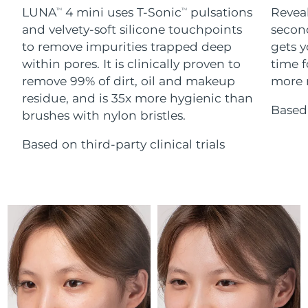
Serum
Gibraltar
All revitalizing eye massagers
issa™ Teeth Whitening Gel
8/14/26
LUNA
4 mini uses T-Sonic
pulsations
Reveal
TM
TM
Advanced pore care essentials
For healthy hair
18% PAP
and velvety-soft silicone touchpoints
secon
Kosmetyki
Mężczyźni
Oczekiwany czas dostawy
Grecja
to remove impurities trapped deep
gets y
8/10/26
within pores. It is clinically proven to
time f
remove 99% of dirt, oil and makeup
more r
SRA Hongkong
Oczekiwany czas dostawy
(Chiny)
8/11/26
residue, and is 35x more hygienic than
Based 
brushes with nylon bristles.
Kupuj
Oczekiwany czas dostawy
Węgry
8/10/26
Based on third-party clinical trials
Oczekiwany czas dostawy
Islandia
FOREO APP
8/11/26
O NAS
Oczekiwany czas dostawy
Indonezja
8/8/26
Oczekiwany czas dostawy
Irlandia
8/10/26
Oczekiwany czas dostawy
Wyspa Man
8/12/26