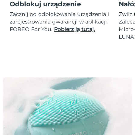
Odblokuj urządzenie
Nałó
Zacznij od odblokowania urządzenia i
Zwilż 
zarejestrowania gwarancji w aplikacji
Zalec
FOREO For You.
Pobierz ją tutaj.
Micro
LUNA
T