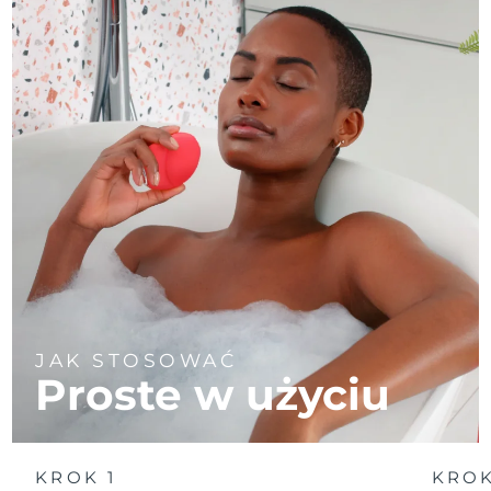
JAK STOSOWAĆ
Proste w użyciu
KROK 1
KROK