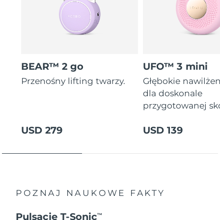
BEAR™ 2 go
UFO™ 3 mini
Przenośny lifting twarzy.
Głębokie nawilżen
dla doskonale
przygotowanej sk
USD 279
USD 139
POZNAJ NAUKOWE FAKTY
Pulsacje T-Sonic
TM