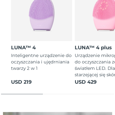
Oczekiwany czas dostawy
Tajlandia
13/08/2026
Oczekiwany czas dostawy
Turcja
10/08/2026
Zjednoczone Emiraty
Oczekiwany czas dostawy
Arabskie
10/08/2026
LUNA™ 4
LUNA™ 4 plus
Oczekiwany czas dostawy
Inteligentne urządzenie do
Urządzenie mikr
Wielka Brytania
09/08/2026
oczyszczania i ujędrniania
do oczyszczania z
twarzy 2 w 1
światłem LED. Dl
Oczekiwany czas dostawy
Stany Zjednoczone
starzejącej się skór
10/08/2026
USD 219
USD 429
Oczekiwany czas dostawy
Uzbekistan
14/08/2026
Oczekiwany czas dostawy
Wietnam
15/08/2026