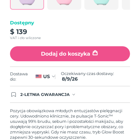
link.
Oczekiwany czas dostawy
Portoryko
11/08/2026
Dostępny
Oczekiwany czas dostawy
Katar
10/08/2026
$ 139
VAT i cło wliczone
Oczekiwany czas dostawy
Reunion
14/08/2026
Dodaj do koszyka
Oczekiwany czas dostawy
Rumunia
09/08/2026
Oczekiwany czas dostawy:
Dostawa
US
8/9/26
Oczekiwany czas dostawy
do:
Rosja
17/08/2026
2-LETNIA GWARANCJA
Oczekiwany czas dostawy
Arabia Saudyjska
Dzisiejsze zamówienie uprawnia do korzystania z
10/08/2026
pełnej gwarancji FOREO. Oznacza to, że w
przypadku wystąpienia problemów w ciągu 2 lat
Pozycja obowiązkowa młodych entuzjastów pielęgnacji
od zakupu, FOREO bezpłatnie wymieni produkt.
cery. Udowodniono klinicznie, że pulsacje T-Sonic™
Oczekiwany czas dostawy
Singapur
usuwają 99% brudu, sebum i pozostałości makijażu, aby
11/08/2026
dogłębnie oczyszczać pory i problematyczne obszary, co
zmniejsza wypryski. Gdy nie masz czasu, tryb Glow Boost
Oczekiwany czas dostawy
Słowacja
zapewni 30-sekundowe oczyszczenie.