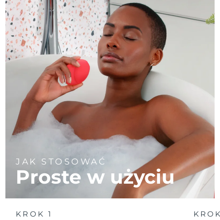
JAK STOSOWAĆ
Proste w użyciu
KROK 1
KROK