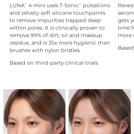
Serum
Gibraltar
All revitalizing eye massagers
issa™ Teeth Whitening Gel
13/08/2026
LUNA
4 mini uses T-Sonic
pulsations
Reveal
TM
TM
Advanced pore care essentials
For healthy hair
18% PAP
and velvety-soft silicone touchpoints
secon
Kosmetyki
Mężczyźni
Oczekiwany czas dostawy
Grecja
to remove impurities trapped deep
gets y
09/08/2026
within pores. It is clinically proven to
time f
remove 99% of dirt, oil and makeup
more r
SRA Hongkong
Oczekiwany czas dostawy
(Chiny)
10/08/2026
residue, and is 35x more hygienic than
Based 
brushes with nylon bristles.
Kupuj
Oczekiwany czas dostawy
Węgry
09/08/2026
Based on third-party clinical trials
Oczekiwany czas dostawy
Islandia
FOREO APP
10/08/2026
O NAS
Oczekiwany czas dostawy
Indonezja
07/08/2026
Oczekiwany czas dostawy
Irlandia
09/08/2026
Oczekiwany czas dostawy
Wyspa Man
11/08/2026