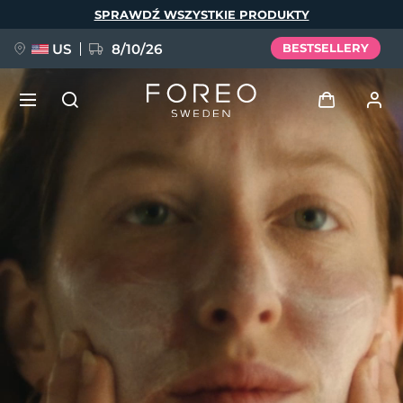
Przejdź
SPRAWDŹ WSZYSTKIE PRODUKTY
do
treści
US
8/10/26
BESTSELLERY
NOWOŚĆ
Zaloguj
Język
BREAKING NEWS
Profil użytkownika
English
Deutsch
Español
Moje urządzenia
FAQ™ Pure Beauty-Tech Elixir
Français
Italiano
Português
Moje zamówienia
Polski
Svenska
Русский
Türkçe
简体中文
繁體中文
Moje adresy
issa™ Teeth Whitening Set
Moje subskrypcje