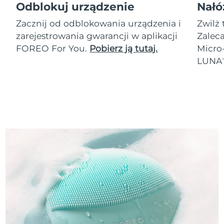
Odblokuj urządzenie
Nałó
Zacznij od odblokowania urządzenia i
Zwilż 
zarejestrowania gwarancji w aplikacji
Zalec
FOREO For You.
Pobierz ją tutaj.
Micro
LUNA
T