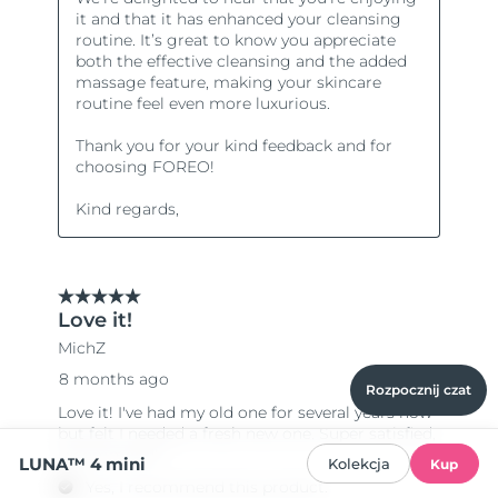
Rozpocznij czat
LUNA™ 4 mini
Kolekcja
Kup