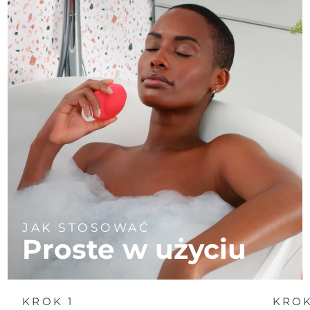
JAK STOSOWAĆ
Proste w użyciu
KROK 1
KROK