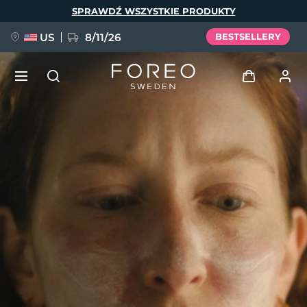
Przejdź
SPRAWDŹ WSZYSTKIE PRODUKTY
do
treści
US
8/11/26
BESTSELLERY
NOWOŚĆ
Zaloguj
Język
BREAKING NEWS
Profil użytkownika
English
Deutsch
Español
Moje urządzenia
FAQ™ Pure Beauty-Tech Elixir
Français
Italiano
Português
Moje zamówienia
Polski
Svenska
Русский
Türkçe
简体中文
繁體中文
Moje adresy
issa™ Teeth Whitening Set
Moje subskrypcje