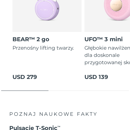
BEAR™ 2 go
UFO™ 3 mini
Przenośny lifting twarzy.
Głębokie nawilżen
dla doskonale
przygotowanej sk
USD 279
USD 139
POZNAJ NAUKOWE FAKTY
Pulsacje T-Sonic
TM