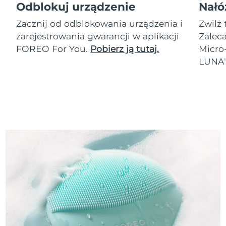
Odblokuj urządzenie
Nałó
Zacznij od odblokowania urządzenia i
Zwilż 
zarejestrowania gwarancji w aplikacji
Zalec
FOREO For You.
Pobierz ją tutaj.
Micro
LUNA
T