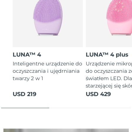
Oczekiwany czas dostawy
Tajlandia
14/08/2026
Oczekiwany czas dostawy
Turcja
11/08/2026
Zjednoczone Emiraty
Oczekiwany czas dostawy
Arabskie
11/08/2026
LUNA™ 4
LUNA™ 4 plus
Oczekiwany czas dostawy
Inteligentne urządzenie do
Urządzenie mikr
Wielka Brytania
10/08/2026
oczyszczania i ujędrniania
do oczyszczania z
twarzy 2 w 1
światłem LED. Dl
Oczekiwany czas dostawy
Stany Zjednoczone
starzejącej się skór
11/08/2026
USD 219
USD 429
Oczekiwany czas dostawy
Uzbekistan
15/08/2026
Oczekiwany czas dostawy
Wietnam
16/08/2026