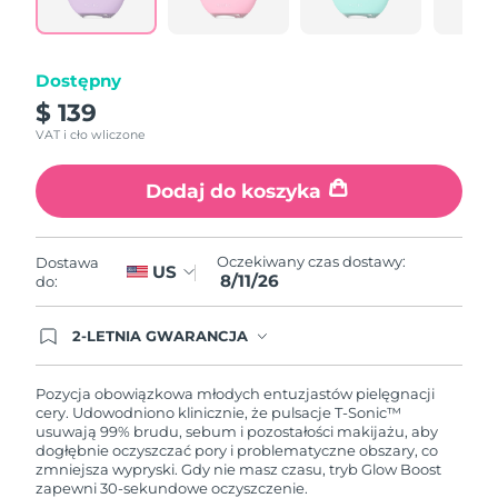
samej
Oczekiwany czas dostawy
Portoryko
strony.
12/08/2026
Dostępny
Oczekiwany czas dostawy
Katar
11/08/2026
$ 139
VAT i cło wliczone
Oczekiwany czas dostawy
Reunion
15/08/2026
Dodaj do koszyka
Oczekiwany czas dostawy
Rumunia
10/08/2026
Oczekiwany czas dostawy:
Dostawa
US
8/11/26
Oczekiwany czas dostawy
do:
Rosja
18/08/2026
2-LETNIA GWARANCJA
Oczekiwany czas dostawy
Arabia Saudyjska
Dzisiejsze zamówienie uprawnia do korzystania z
11/08/2026
pełnej gwarancji FOREO. Oznacza to, że w
przypadku wystąpienia problemów w ciągu 2 lat
Pozycja obowiązkowa młodych entuzjastów pielęgnacji
od zakupu, FOREO bezpłatnie wymieni produkt.
cery. Udowodniono klinicznie, że pulsacje T-Sonic™
Oczekiwany czas dostawy
Singapur
usuwają 99% brudu, sebum i pozostałości makijażu, aby
12/08/2026
dogłębnie oczyszczać pory i problematyczne obszary, co
zmniejsza wypryski. Gdy nie masz czasu, tryb Glow Boost
Oczekiwany czas dostawy
Słowacja
zapewni 30-sekundowe oczyszczenie.