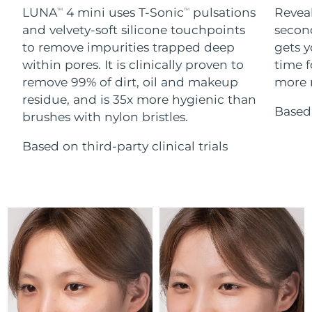
Serum
Gibraltar
All revitalizing eye massagers
issa™ Teeth Whitening Gel
14/08/2026
LUNA
4 mini uses T-Sonic
pulsations
Reveal
TM
TM
Advanced pore care essentials
For healthy hair
18% PAP
and velvety-soft silicone touchpoints
secon
Kosmetyki
Mężczyźni
Oczekiwany czas dostawy
Grecja
to remove impurities trapped deep
gets y
10/08/2026
within pores. It is clinically proven to
time f
remove 99% of dirt, oil and makeup
more r
SRA Hongkong
Oczekiwany czas dostawy
(Chiny)
11/08/2026
residue, and is 35x more hygienic than
Based 
brushes with nylon bristles.
Kupuj
Oczekiwany czas dostawy
Węgry
10/08/2026
Based on third-party clinical trials
Oczekiwany czas dostawy
Islandia
FOREO APP
11/08/2026
O NAS
Oczekiwany czas dostawy
Indonezja
08/08/2026
Oczekiwany czas dostawy
Irlandia
10/08/2026
Oczekiwany czas dostawy
Wyspa Man
12/08/2026