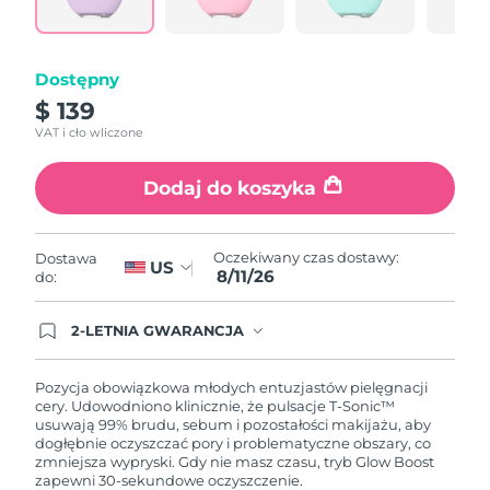
link.
Oczekiwany czas dostawy
Portoryko
8/12/26
Dostępny
Oczekiwany czas dostawy
Katar
8/11/26
$ 139
VAT i cło wliczone
Oczekiwany czas dostawy
Reunion
8/15/26
Dodaj do koszyka
Oczekiwany czas dostawy
Rumunia
8/10/26
Oczekiwany czas dostawy:
Dostawa
US
8/11/26
Oczekiwany czas dostawy
do:
Rosja
8/18/26
2-LETNIA GWARANCJA
Oczekiwany czas dostawy
Arabia Saudyjska
Dzisiejsze zamówienie uprawnia do korzystania z
8/11/26
pełnej gwarancji FOREO. Oznacza to, że w
przypadku wystąpienia problemów w ciągu 2 lat
Pozycja obowiązkowa młodych entuzjastów pielęgnacji
od zakupu, FOREO bezpłatnie wymieni produkt.
cery. Udowodniono klinicznie, że pulsacje T-Sonic™
Oczekiwany czas dostawy
Singapur
usuwają 99% brudu, sebum i pozostałości makijażu, aby
8/12/26
dogłębnie oczyszczać pory i problematyczne obszary, co
zmniejsza wypryski. Gdy nie masz czasu, tryb Glow Boost
Oczekiwany czas dostawy
Słowacja
zapewni 30-sekundowe oczyszczenie.