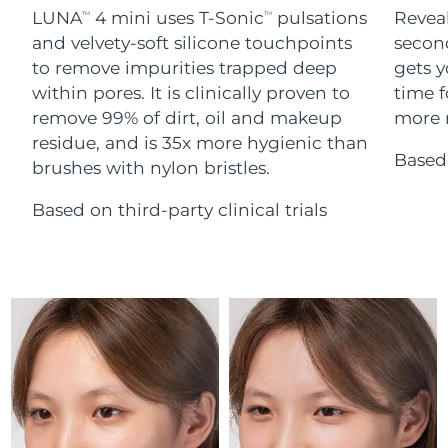
Serum
Gibraltar
All revitalizing eye massagers
issa™ Teeth Whitening Gel
8/14/26
LUNA
4 mini uses T-Sonic
pulsations
Reveal
TM
TM
Advanced pore care essentials
For healthy hair
18% PAP
and velvety-soft silicone touchpoints
secon
Kosmetyki
Mężczyźni
Oczekiwany czas dostawy
Grecja
to remove impurities trapped deep
gets y
8/10/26
within pores. It is clinically proven to
time f
remove 99% of dirt, oil and makeup
more r
SRA Hongkong
Oczekiwany czas dostawy
(Chiny)
8/11/26
residue, and is 35x more hygienic than
Based 
brushes with nylon bristles.
Kupuj
Oczekiwany czas dostawy
Węgry
8/10/26
Based on third-party clinical trials
Oczekiwany czas dostawy
Islandia
FOREO APP
8/11/26
O NAS
Oczekiwany czas dostawy
Indonezja
8/8/26
Oczekiwany czas dostawy
Irlandia
8/10/26
Oczekiwany czas dostawy
Wyspa Man
8/12/26