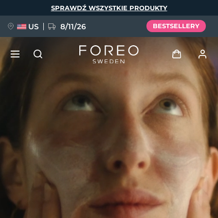
Przejdź
SPRAWDŹ WSZYSTKIE PRODUKTY
do
treści
US
8/11/26
BESTSELLERY
NOWOŚĆ
Zaloguj
Język
BREAKING NEWS
Profil użytkownika
English
Deutsch
Español
Moje urządzenia
FAQ™ Pure Beauty-Tech Elixir
Français
Italiano
Português
Moje zamówienia
Polski
Svenska
Русский
Türkçe
简体中文
繁體中文
Moje adresy
issa™ Teeth Whitening Set
Moje subskrypcje