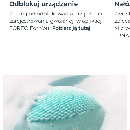
Odblokuj urządzenie
Nałó
Zacznij od odblokowania urządzenia i
Zwilż 
zarejestrowania gwarancji w aplikacji
Zalec
FOREO For You.
Pobierz ją tutaj.
Micro
LUNA
T