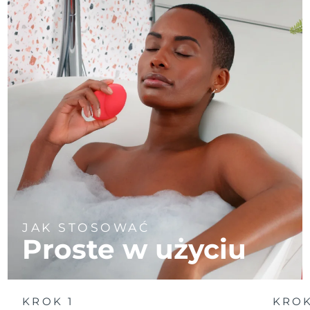
JAK STOSOWAĆ
Proste w użyciu
KROK 1
KROK