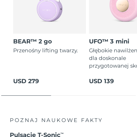
BEAR™ 2 go
UFO™ 3 mini
Przenośny lifting twarzy.
Głębokie nawilżen
dla doskonale
przygotowanej sk
USD 279
USD 139
POZNAJ NAUKOWE FAKTY
Pulsacje T-Sonic
TM