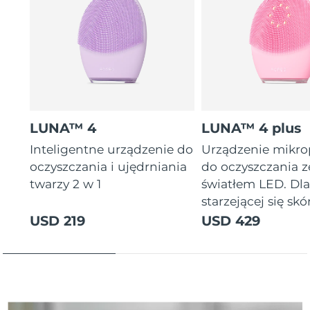
Oczekiwany czas dostawy
Tajlandia
8/14/26
Oczekiwany czas dostawy
Turcja
8/11/26
Zjednoczone Emiraty
Oczekiwany czas dostawy
Arabskie
8/11/26
LUNA™ 4
LUNA™ 4 plus
Oczekiwany czas dostawy
Inteligentne urządzenie do
Urządzenie mikr
Wielka Brytania
8/10/26
oczyszczania i ujędrniania
do oczyszczania z
twarzy 2 w 1
światłem LED. Dl
Oczekiwany czas dostawy
Stany Zjednoczone
starzejącej się skór
8/11/26
USD 219
USD 429
Oczekiwany czas dostawy
Uzbekistan
8/15/26
Oczekiwany czas dostawy
Wietnam
8/16/26