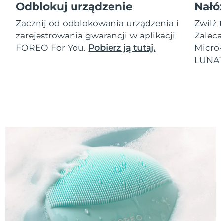
Odblokuj urządzenie
Nałó
Zacznij od odblokowania urządzenia i
Zwilż 
zarejestrowania gwarancji w aplikacji
Zalec
FOREO For You.
Pobierz ją tutaj.
Micro
LUNA
T