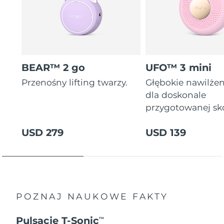
BEAR™ 2 go
UFO™ 3 mini
Przenośny lifting twarzy.
Głębokie nawilżen
dla doskonale
przygotowanej sk
USD 279
USD 139
POZNAJ NAUKOWE FAKTY
Pulsacje T-Sonic
TM