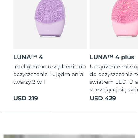
Oczekiwany czas dostawy
Tajlandia
8/15/26
Oczekiwany czas dostawy
Turcja
8/12/26
Zjednoczone Emiraty
Oczekiwany czas dostawy
Arabskie
8/12/26
LUNA™ 4
LUNA™ 4 plus
Oczekiwany czas dostawy
Inteligentne urządzenie do
Urządzenie mikr
Wielka Brytania
8/11/26
oczyszczania i ujędrniania
do oczyszczania z
twarzy 2 w 1
światłem LED. Dl
Oczekiwany czas dostawy
Stany Zjednoczone
starzejącej się skór
8/12/26
USD 219
USD 429
Oczekiwany czas dostawy
Uzbekistan
8/16/26
Oczekiwany czas dostawy
Wietnam
8/17/26