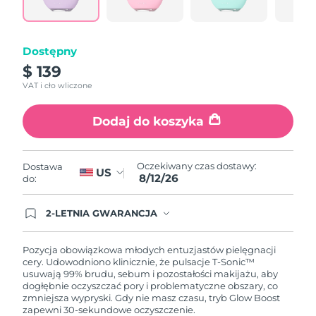
samej
Oczekiwany czas dostawy
Portoryko
strony.
8/13/26
Dostępny
Oczekiwany czas dostawy
Katar
8/12/26
$ 139
VAT i cło wliczone
Oczekiwany czas dostawy
Reunion
8/16/26
Dodaj do koszyka
Oczekiwany czas dostawy
Rumunia
8/11/26
Oczekiwany czas dostawy:
Dostawa
US
8/12/26
Oczekiwany czas dostawy
do:
Rosja
8/19/26
2-LETNIA GWARANCJA
Oczekiwany czas dostawy
Arabia Saudyjska
Dzisiejsze zamówienie uprawnia do korzystania z
8/12/26
pełnej gwarancji FOREO. Oznacza to, że w
przypadku wystąpienia problemów w ciągu 2 lat
Pozycja obowiązkowa młodych entuzjastów pielęgnacji
od zakupu, FOREO bezpłatnie wymieni produkt.
cery. Udowodniono klinicznie, że pulsacje T-Sonic™
Oczekiwany czas dostawy
Singapur
usuwają 99% brudu, sebum i pozostałości makijażu, aby
8/13/26
dogłębnie oczyszczać pory i problematyczne obszary, co
zmniejsza wypryski. Gdy nie masz czasu, tryb Glow Boost
Oczekiwany czas dostawy
Słowacja
zapewni 30-sekundowe oczyszczenie.