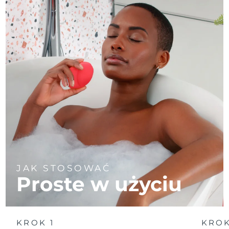
JAK STOSOWAĆ
Proste w użyciu
KROK 1
KROK