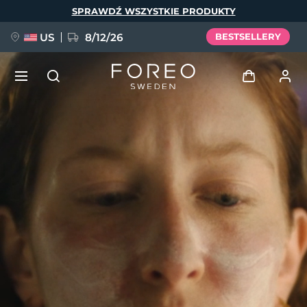
Przejdź
SPRAWDŹ WSZYSTKIE PRODUKTY
do
treści
US
8/12/26
BESTSELLERY
NOWOŚĆ
Zaloguj
Język
BREAKING NEWS
Profil użytkownika
English
Deutsch
Español
Moje urządzenia
FAQ™ Pure Beauty-Tech Elixir
Français
Italiano
Português
Moje zamówienia
Polski
Svenska
Русский
Türkçe
简体中文
繁體中文
Moje adresy
issa™ Teeth Whitening Set
Moje subskrypcje