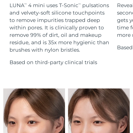
Serum
Gibraltar
All revitalizing eye massagers
issa™ Teeth Whitening Gel
8/15/26
LUNA
4 mini uses T-Sonic
pulsations
Reveal
TM
TM
Advanced pore care essentials
For healthy hair
18% PAP
and velvety-soft silicone touchpoints
secon
Kosmetyki
Mężczyźni
Oczekiwany czas dostawy
Grecja
to remove impurities trapped deep
gets y
8/11/26
within pores. It is clinically proven to
time f
remove 99% of dirt, oil and makeup
more r
SRA Hongkong
Oczekiwany czas dostawy
(Chiny)
8/12/26
residue, and is 35x more hygienic than
Based 
brushes with nylon bristles.
Kupuj
Oczekiwany czas dostawy
Węgry
8/11/26
Based on third-party clinical trials
Oczekiwany czas dostawy
Islandia
FOREO APP
8/12/26
O NAS
Oczekiwany czas dostawy
Indonezja
8/9/26
Oczekiwany czas dostawy
Irlandia
8/11/26
Oczekiwany czas dostawy
Wyspa Man
8/13/26