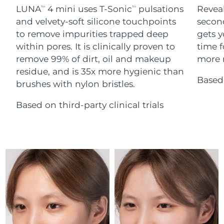
Serum
Gibraltar
All revitalizing eye massagers
issa™ Teeth Whitening Gel
8/14/26
LUNA
4 mini uses T-Sonic
pulsations
Reveal
TM
TM
Advanced pore care essentials
For healthy hair
18% PAP
and velvety-soft silicone touchpoints
secon
Kosmetyki
Mężczyźni
Oczekiwany czas dostawy
Grecja
to remove impurities trapped deep
gets y
8/10/26
within pores. It is clinically proven to
time f
remove 99% of dirt, oil and makeup
more r
SRA Hongkong
Oczekiwany czas dostawy
(Chiny)
8/11/26
residue, and is 35x more hygienic than
Based 
brushes with nylon bristles.
Kupuj
Oczekiwany czas dostawy
Węgry
8/10/26
Based on third-party clinical trials
Oczekiwany czas dostawy
Islandia
FOREO APP
8/11/26
O NAS
Oczekiwany czas dostawy
Indonezja
8/8/26
Oczekiwany czas dostawy
Irlandia
8/10/26
Oczekiwany czas dostawy
Wyspa Man
8/12/26