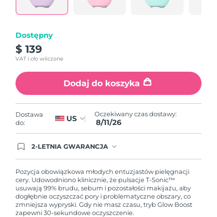
link.
Oczekiwany czas dostawy
Portoryko
8/12/26
Dostępny
Oczekiwany czas dostawy
Katar
8/11/26
$ 139
VAT i cło wliczone
Oczekiwany czas dostawy
Reunion
8/15/26
Dodaj do koszyka
Oczekiwany czas dostawy
Rumunia
8/10/26
Oczekiwany czas dostawy:
Dostawa
US
8/11/26
Oczekiwany czas dostawy
do:
Rosja
8/18/26
2-LETNIA GWARANCJA
Oczekiwany czas dostawy
Arabia Saudyjska
Dzisiejsze zamówienie uprawnia do korzystania z
8/11/26
pełnej gwarancji FOREO. Oznacza to, że w
przypadku wystąpienia problemów w ciągu 2 lat
Pozycja obowiązkowa młodych entuzjastów pielęgnacji
od zakupu, FOREO bezpłatnie wymieni produkt.
cery. Udowodniono klinicznie, że pulsacje T-Sonic™
Oczekiwany czas dostawy
Singapur
usuwają 99% brudu, sebum i pozostałości makijażu, aby
8/12/26
dogłębnie oczyszczać pory i problematyczne obszary, co
zmniejsza wypryski. Gdy nie masz czasu, tryb Glow Boost
Oczekiwany czas dostawy
Słowacja
zapewni 30-sekundowe oczyszczenie.