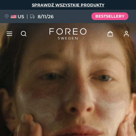
Przejdź
SPRAWDŹ WSZYSTKIE PRODUKTY
do
treści
US
8/11/26
BESTSELLERY
NOWOŚĆ
Zaloguj
Język
BREAKING NEWS
Profil użytkownika
English
Deutsch
Español
Moje urządzenia
FAQ™ Pure Beauty-Tech Elixir
Français
Italiano
Português
Moje zamówienia
Polski
Svenska
Русский
Türkçe
简体中文
繁體中文
Moje adresy
issa™ Teeth Whitening Set
Moje subskrypcje