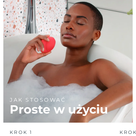
JAK STOSOWAĆ
Proste w użyciu
KROK 1
KROK