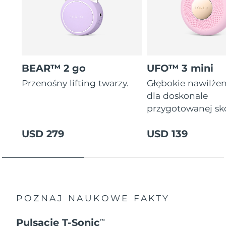
BEAR™ 2 go
UFO™ 3 mini
Przenośny lifting twarzy.
Głębokie nawilżen
dla doskonale
przygotowanej sk
USD 279
USD 139
POZNAJ NAUKOWE FAKTY
Pulsacje T-Sonic
TM