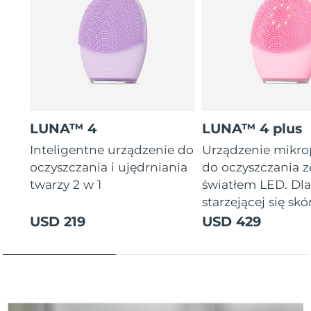
Oczekiwany czas dostawy
Tajlandia
8/14/26
Oczekiwany czas dostawy
Turcja
8/11/26
Zjednoczone Emiraty
Oczekiwany czas dostawy
Arabskie
8/11/26
LUNA™ 4
LUNA™ 4 plus
Oczekiwany czas dostawy
Inteligentne urządzenie do
Urządzenie mikr
Wielka Brytania
8/10/26
oczyszczania i ujędrniania
do oczyszczania z
twarzy 2 w 1
światłem LED. Dl
Oczekiwany czas dostawy
Stany Zjednoczone
starzejącej się skór
8/11/26
USD 219
USD 429
Oczekiwany czas dostawy
Uzbekistan
8/15/26
Oczekiwany czas dostawy
Wietnam
8/16/26