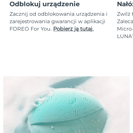
Odblokuj urządzenie
Nałó
Zacznij od odblokowania urządzenia i
Zwilż 
zarejestrowania gwarancji w aplikacji
Zalec
FOREO For You.
Pobierz ją tutaj.
Micro
LUNA
T