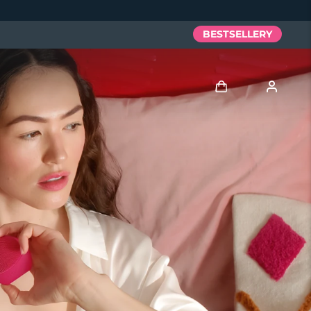
BESTSELLERY
Zaloguj
Profil użytkownika
Moje urządzenia
Moje zamówienia
Moje adresy
Moje subskrypcje