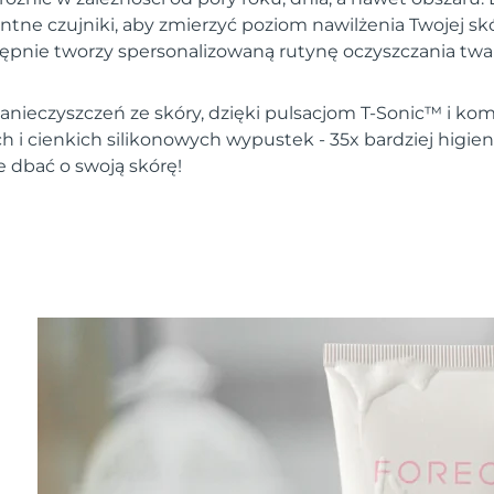
entne czujniki, aby zmierzyć poziom nawilżenia Twojej s
tępnie tworzy spersonalizowaną rutynę oczyszczania twar
nieczyszczeń ze skóry, dzięki pulsacjom T-Sonic™ i komb
h i cienkich silikonowych wypustek - 35x bardziej higie
e dbać o swoją skórę!