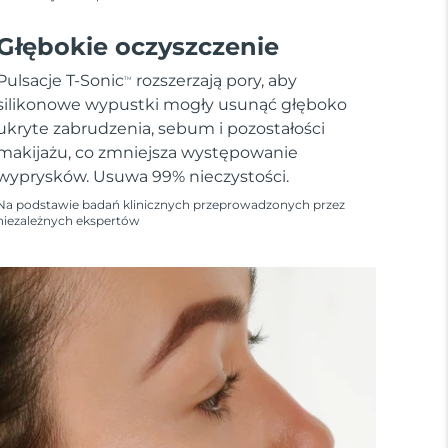
Głębokie oczyszczenie
Pulsacje T-Sonic
rozszerzają pory, aby
TM
silikonowe wypustki mogły usunąć głęboko
ukryte zabrudzenia, sebum i pozostałości
makijażu, co zmniejsza występowanie
wyprysków. Usuwa 99% nieczystości.
Na podstawie badań klinicznych przeprowadzonych przez
niezależnych ekspertów