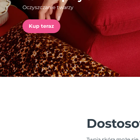
Oczyszczanie twarzy
issa™ Teeth Whitening Set
Kup teraz
FAQ™ Dual LED Panel
POPULARNY
Specjalne oferty
Bestsellery
Dostoso
Twoja skóra może się 