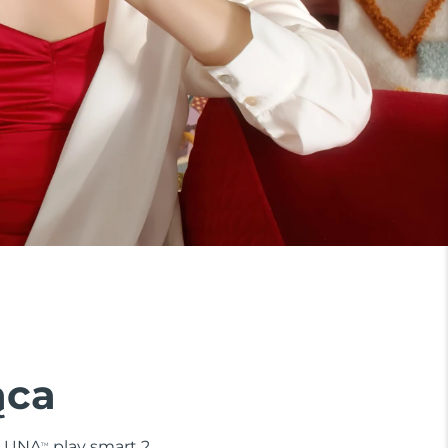
ąca
. LUNA
play smart 2
TM