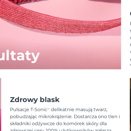
ltaty
Zdrowy blask
Pulsacje T-Sonic
delikatnie masują twarz,
TM
pobudzając mikrokrążenie. Dostarcza ono tlen i
składniki odżywcze do komórek skóry dla
zdrowszej cery. 100% użytkowników zgłasza