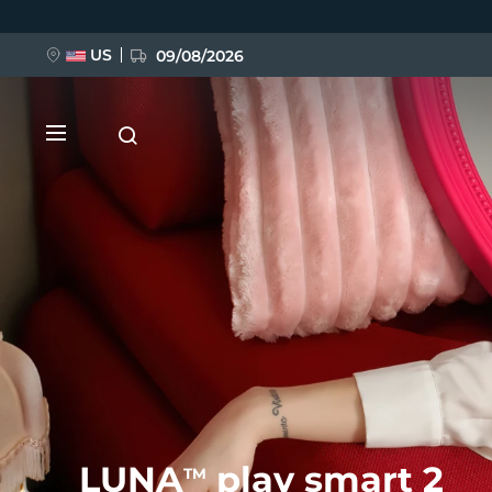
Przejdź
do
treści
US
09/08/2026
NOWOŚĆ
BREAKING NEWS
FAQ™ Pure Beauty-Tech Elixir
LUNA
play smart 2
TM