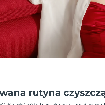
wana rutyna czyszcz
różnić w zależności od pory roku, dnia, a nawet obszaru