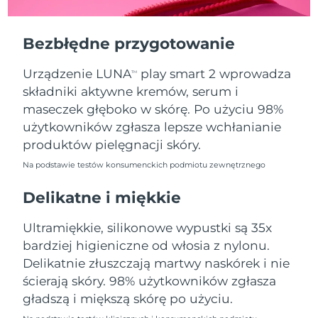
Oczekiwany czas dostawy
Portoryko
8/12/26
Bezbłędne przygotowanie
Oczekiwany czas dostawy
Katar
8/11/26
Urządzenie LUNA
play smart 2 wprowadza
TM
składniki aktywne kremów, serum i
Oczekiwany czas dostawy
Reunion
8/15/26
maseczek głęboko w skórę. Po użyciu 98%
użytkowników zgłasza lepsze wchłanianie
Oczekiwany czas dostawy
Rumunia
produktów pielęgnacji skóry.
8/10/26
Na podstawie testów konsumenckich podmiotu zewnętrznego
Oczekiwany czas dostawy
Rosja
8/18/26
Delikatne i miękkie
Oczekiwany czas dostawy
Ultramiękkie, silikonowe wypustki są 35x
Arabia Saudyjska
8/11/26
bardziej higieniczne od włosia z nylonu.
Delikatnie złuszczają martwy naskórek i nie
Oczekiwany czas dostawy
Singapur
8/12/26
ścierają skóry. 98% użytkowników zgłasza
gładszą i miększą skórę po użyciu.
Oczekiwany czas dostawy
Słowacja