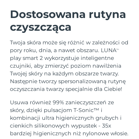
SZWEDZKI RUTYNA PIELĘGNACJI
URODY
Dostosowana rutyna
czyszcząca
Oczekiwany czas dostawy
Australia
8/13/26
Oczekiwany czas dostawy
Twoja skóra może się różnić w zależności od
Oczyszczanie twarzy
Lifting twarzy
Austria
8/10/26
pory roku, dnia, a nawet obszaru. LUNA
TM
LUNA™ 4 zestaw
BEAR™ 2 zestaw
play smart 2 wykorzystuje inteligentne
Oczekiwany czas dostawy
Bahrajn
Anti-aging massage
Microcurrent toning
czujniki, aby zmierzyć poziom nawilżenia
8/11/26
Twojej skóry na każdym obszarze twarzy.
Pielęgnacja jamy
Oczekiwany czas dostawy
Nawilżenie
ustnej
Następnie tworzy spersonalizowaną rutynę
Belgia
8/10/26
LUNA™ 4 Plus
BEAR™ 2 go
oczyszczania twarzy specjalnie dla Ciebie!
UFO™ 3 zestaw
issa™ 4
Massage, LED heating
Microcurrent toning on-the-go
Oczekiwany czas dostawy
FAQ™ ZABIEG ANTI-AGING
Bermudy
Deep facial hydration
Hybrid silicone sonic toothbrush
Usuwa również 99% zanieczyszczeń ze
8/16/26
skóry, dzięki pulsacjom T-Sonic™ i
NEW
Bośnia i
LUNA™ 4 Men
BEAR™ 2 eyes & lips
kombinacji ultra higienicznych grubych i
Oczekiwany czas dostawy
UFO™ 3 LED
Hercegowina
8/13/26
issa™ 4 plus
cienkich silikonowych wypustek - 35x
For men, anti-aging massage
Microcurrent line smoothing device
Near-infrared and red light therapy
Smart hybrid silicone sonic toothbrush
bardziej higienicznych niż nylonowe włosie.
device
Anti-aging
Zabiegi LED
Oczekiwany czas dostawy