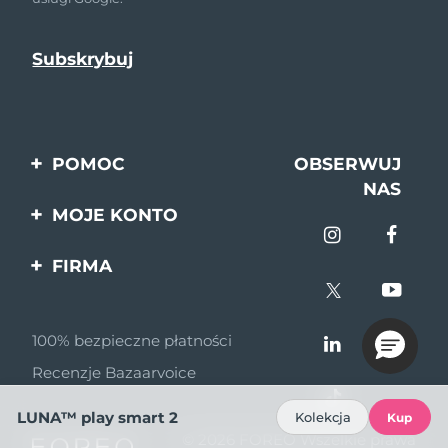
POMOC
OBSERWUJ
NAS
Kontakt
MOJE KONTO
Zamówienia & Wysyłka
Rejestracja produktu
FIRMA
Gwarancja & Zwroty
Pomoc
O nas
Pytania i odpowiedzi
100% bezpieczne płatności
Program partnerski
Informacje o baterii
Recenzje Bazaarvoice
Wiadomości
partnerskie
LUNA™ play smart 2
Kolekcja
Kup
© 2026 FOREO Wszelkie prawa
MYSA