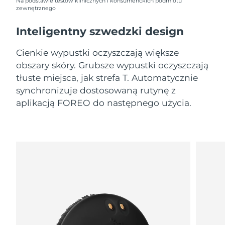
8/10/26
Na podstawie testów klinicznych i konsumenckich podmiotu
zewnętrznego
Oczekiwany czas dostawy
Słowenia
Inteligentny szwedzki design
8/10/26
Cienkie wypustki oczyszczają większe
Republika
Oczekiwany czas dostawy
Południowej Afryki
8/18/26
obszary skóry. Grubsze wypustki oczyszczają
tłuste miejsca, jak strefa T. Automatycznie
Oczekiwany czas dostawy
synchronizuje dostosowaną rutynę z
Korea Południowa
8/12/26
aplikacją FOREO do następnego użycia.
Oczekiwany czas dostawy
Hiszpania
8/10/26
Oczekiwany czas dostawy
Szwecja
8/10/26
Oczekiwany czas dostawy
Szwajcaria
8/10/26
Oczekiwany czas dostawy
Tajwan
8/15/26