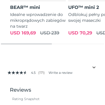
BEAR™ mini
UFO™ mini 2
Idealne wprowadzenie do
Odblokuj pełny p
mikroprądowych zabiegów
swojej maseczki
na twarz
USD 169,69
USD 239
USD 70,29
USD
4.5
(171)
Write a review
4.5
out
of
5
stars,
average
rating
value.
Read