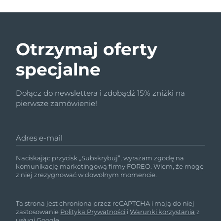
Otrzymaj oferty
specjalne
Dołącz do newslettera i zdobądź 15% zniżki na
pierwsze zamówienie!
Adres e-mail
Naciskając przycisk „Subskrybuj”, wyrażam zgodę na
komunikację marketingową firmy FOREO. Wiem, że mogę
z niej zrezygnować w dowolnym momencie.
Ta strona jest chroniona przez reCAPTCHA i mają do niej
zastosowanie
Polityka Prywatności
i
Warunki korzystania
z
usługi Google.