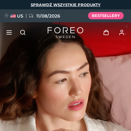
Przejdź
SPRAWDŹ WSZYSTKIE PRODUKTY
do
treści
US
11/08/2026
BESTSELLERY
NOWOŚĆ
Zaloguj
Język
BREAKING NEWS
Profil użytkownika
English
Deutsch
Español
Moje urządzenia
FAQ™ Pure Beauty-Tech Elixir
Français
Italiano
Português
Moje zamówienia
Polski
Svenska
Русский
Türkçe
简体中文
繁體中文
Moje adresy
issa™ Teeth Whitening Set
Moje subskrypcje