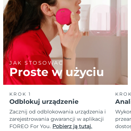
JAK STOSOWAĆ
Proste w użyciu
KROK 1
KROK
Odblokuj urządzenie
Anal
Zacznij od odblokowania urządzenia i
Wykona
zarejestrowania gwarancji w aplikacji
przean
FOREO For You.
Pobierz ją tutaj.
dosto