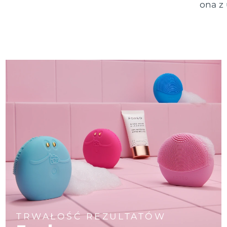
ona z
TRWAŁOŚĆ REZULTATÓW