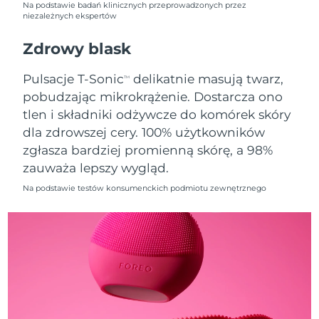
Na podstawie badań klinicznych przeprowadzonych przez
niezależnych ekspertów
Oczekiwany czas dostawy
Holandia
8/10/26
Zdrowy blask
Oczekiwany czas dostawy
Nowa Zelandia
Pulsacje T-Sonic
delikatnie masują twarz,
TM
8/10/26
pobudzając mikrokrążenie. Dostarcza ono
tlen i składniki odżywcze do komórek skóry
Oczekiwany czas dostawy
Norwegia
8/10/26
dla zdrowszej cery. 100% użytkowników
zgłasza bardziej promienną skórę, a 98%
Oczekiwany czas dostawy
Oman
zauważa lepszy wygląd.
8/13/26
Na podstawie testów konsumenckich podmiotu zewnętrznego
Oczekiwany czas dostawy
Filipiny
8/13/26
Oczekiwany czas dostawy
Polska
8/11/26
Oczekiwany czas dostawy
Portugalia
8/10/26