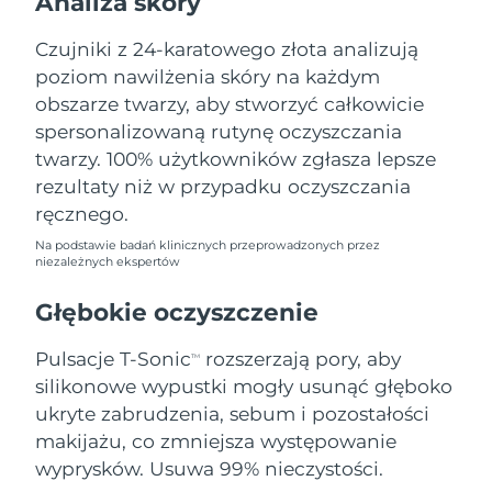
Analiza skóry
Oczekiwany czas dostawy
Liban
8/11/26
Czujniki z 24-karatowego złota analizują
poziom nawilżenia skóry na każdym
Oczekiwany czas dostawy
Litwa
8/10/26
obszarze twarzy, aby stworzyć całkowicie
spersonalizowaną rutynę oczyszczania
Oczekiwany czas dostawy
Luksemburg
twarzy. 100% użytkowników zgłasza lepsze
8/10/26
rezultaty niż w przypadku oczyszczania
Oczekiwany czas dostawy
ręcznego.
SRA Makau (Chiny)
8/12/26
Na podstawie badań klinicznych przeprowadzonych przez
niezależnych ekspertów
Oczekiwany czas dostawy
Malezja
8/13/26
Głębokie oczyszczenie
Oczekiwany czas dostawy
Malta
Pulsacje T-Sonic
rozszerzają pory, aby
8/10/26
TM
silikonowe wypustki mogły usunąć głęboko
Oczekiwany czas dostawy
ukryte zabrudzenia, sebum i pozostałości
Meksyk
8/14/26
makijażu, co zmniejsza występowanie
wyprysków. Usuwa 99% nieczystości.
Oczekiwany czas dostawy
Monako
8/11/26