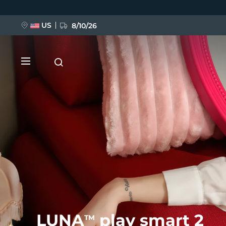
Przejdź
do
treści
US
8/10/26
NOWOŚĆ
BREAKING NEWS
FAQ™ Pure Beauty-Tech Elixir
LUNA
play smart 2
TM