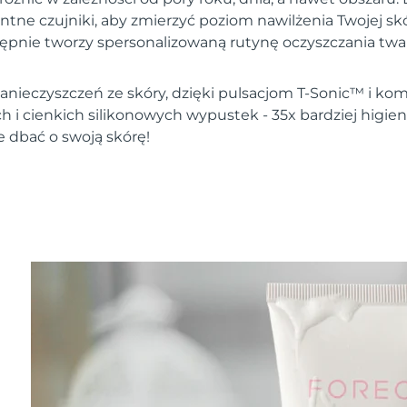
entne czujniki, aby zmierzyć poziom nawilżenia Twojej s
tępnie tworzy spersonalizowaną rutynę oczyszczania twar
nieczyszczeń ze skóry, dzięki pulsacjom T-Sonic™ i komb
h i cienkich silikonowych wypustek - 35x bardziej higie
e dbać o swoją skórę!