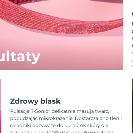
ltaty
Zdrowy blask
Pulsacje T-Sonic
delikatnie masują twarz,
TM
pobudzając mikrokrążenie. Dostarcza ono tlen i
składniki odżywcze do komórek skóry dla
zdrowszej cery. 100% użytkowników zgłasza