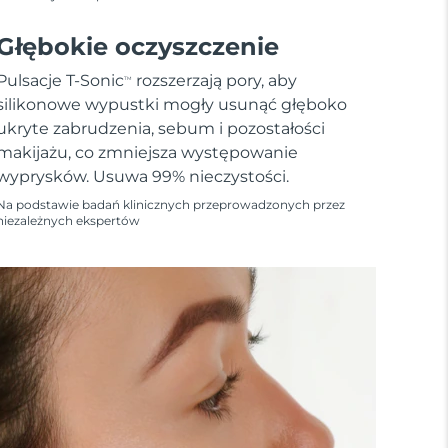
Głębokie oczyszczenie
Pulsacje T-Sonic
rozszerzają pory, aby
TM
silikonowe wypustki mogły usunąć głęboko
ukryte zabrudzenia, sebum i pozostałości
makijażu, co zmniejsza występowanie
wyprysków. Usuwa 99% nieczystości.
Na podstawie badań klinicznych przeprowadzonych przez
niezależnych ekspertów