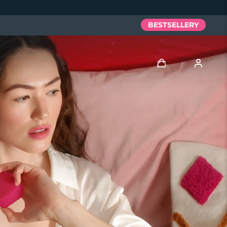
BESTSELLERY
Zaloguj
Profil użytkownika
Moje urządzenia
Moje zamówienia
Moje adresy
Moje subskrypcje