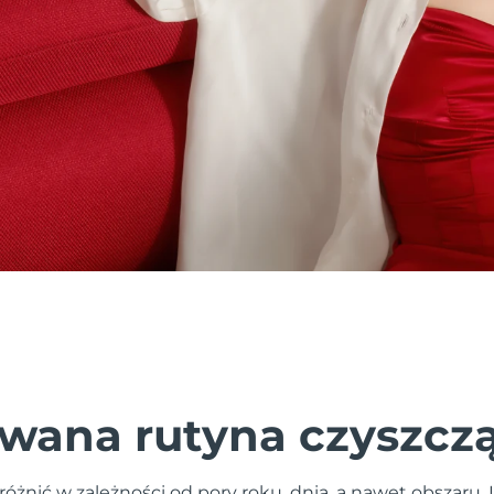
wana rutyna czyszcz
różnić w zależności od pory roku, dnia, a nawet obszaru