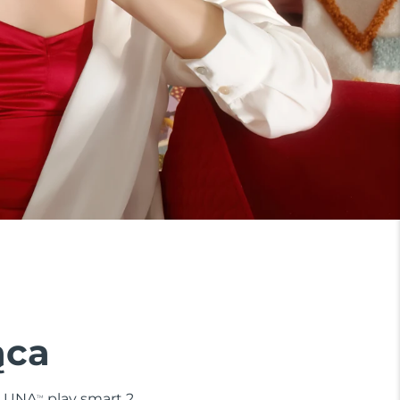
ąca
. LUNA
play smart 2
TM