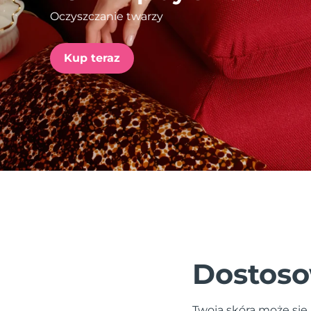
Oczyszczanie twarzy
issa™ Teeth Whitening Set
Kup teraz
FAQ™ Dual LED Panel
POPULARNY
Specjalne oferty
Bestsellery
Dostoso
Twoja skóra może się 