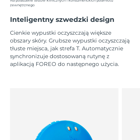
10/8/26
Na podstawie testów klinicznych i konsumenckich podmiotu
zewnętrznego
Oczekiwany czas dostawy
Słowenia
Inteligentny szwedzki design
10/8/26
Cienkie wypustki oczyszczają większe
Republika
Oczekiwany czas dostawy
Południowej Afryki
18/8/26
obszary skóry. Grubsze wypustki oczyszczają
tłuste miejsca, jak strefa T. Automatycznie
Oczekiwany czas dostawy
synchronizuje dostosowaną rutynę z
Korea Południowa
12/8/26
aplikacją FOREO do następnego użycia.
Oczekiwany czas dostawy
Hiszpania
10/8/26
Oczekiwany czas dostawy
Szwecja
10/8/26
Oczekiwany czas dostawy
Szwajcaria
10/8/26
Oczekiwany czas dostawy
Tajwan
15/8/26