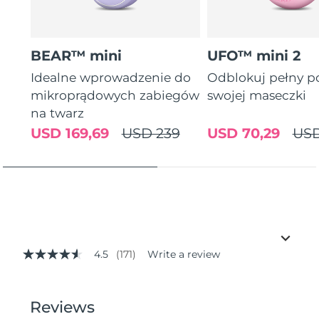
BEAR™ mini
UFO™ mini 2
Idealne wprowadzenie do
Odblokuj pełny p
mikroprądowych zabiegów
swojej maseczki
na twarz
USD 169,69
USD 239
USD 70,29
USD
4.5
(171)
Write a review
4.5
out
of
5
stars,
average