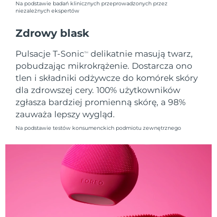
Na podstawie badań klinicznych przeprowadzonych przez
niezależnych ekspertów
Oczekiwany czas dostawy
Holandia
10/8/26
Zdrowy blask
Oczekiwany czas dostawy
Nowa Zelandia
Pulsacje T-Sonic
delikatnie masują twarz,
TM
10/8/26
pobudzając mikrokrążenie. Dostarcza ono
tlen i składniki odżywcze do komórek skóry
Oczekiwany czas dostawy
Norwegia
10/8/26
dla zdrowszej cery. 100% użytkowników
zgłasza bardziej promienną skórę, a 98%
Oczekiwany czas dostawy
Oman
zauważa lepszy wygląd.
13/8/26
Na podstawie testów konsumenckich podmiotu zewnętrznego
Oczekiwany czas dostawy
Filipiny
13/8/26
Oczekiwany czas dostawy
Polska
11/8/26
Oczekiwany czas dostawy
Portugalia
10/8/26