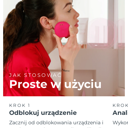
JAK STOSOWAĆ
Proste w użyciu
KROK 1
KROK
Odblokuj urządzenie
Anal
Zacznij od odblokowania urządzenia i
Wykona