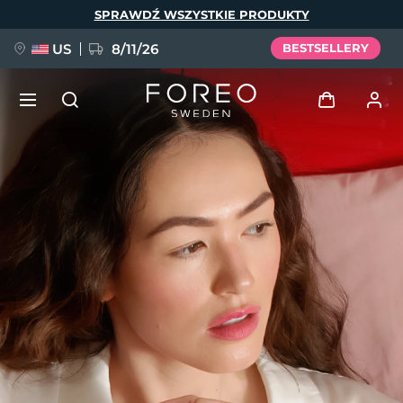
Przejdź
SPRAWDŹ WSZYSTKIE PRODUKTY
do
treści
US
8/11/26
BESTSELLERY
NOWOŚĆ
Zaloguj
Język
BREAKING NEWS
Profil użytkownika
English
Deutsch
Español
Moje urządzenia
FAQ™ Pure Beauty-Tech Elixir
Français
Italiano
Português
Moje zamówienia
Polski
Svenska
Русский
Türkçe
简体中文
繁體中文
Moje adresy
issa™ Teeth Whitening Set
Moje subskrypcje