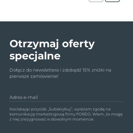
Otrzymaj oferty
specjalne
Dołącz do newslettera i zdobądź 15% zniżki na
pierwsze zamówienie!
Adres e-mail
Naciskając przycisk „Subskrybuj”, wyrażam zgodę na
komunikację marketingową firmy FOREO. Wiem, że mogę
z niej zrezygnować w dowolnym momencie.