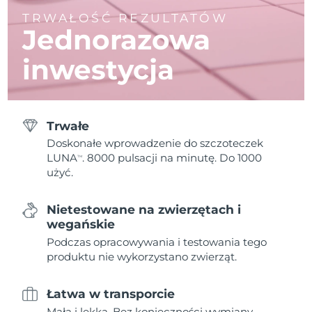
TRWAŁOŚĆ REZULTATÓW
Jednorazowa
inwestycja
Trwałe
Doskonałe wprowadzenie do szczoteczek
LUNA
. 8000 pulsacji na minutę. Do 1000
TM
użyć.
Nietestowane na zwierzętach i
wegańskie
Podczas opracowywania i testowania tego
produktu nie wykorzystano zwierząt.
Łatwa w transporcie
Mała i lekka. Bez konieczności wymiany