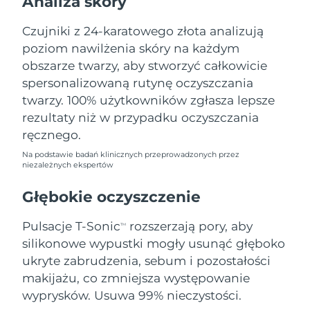
Analiza skóry
Oczekiwany czas dostawy
Liban
11/8/26
Czujniki z 24-karatowego złota analizują
poziom nawilżenia skóry na każdym
Oczekiwany czas dostawy
Litwa
10/8/26
obszarze twarzy, aby stworzyć całkowicie
spersonalizowaną rutynę oczyszczania
Oczekiwany czas dostawy
Luksemburg
twarzy. 100% użytkowników zgłasza lepsze
10/8/26
rezultaty niż w przypadku oczyszczania
Oczekiwany czas dostawy
ręcznego.
SRA Makau (Chiny)
12/8/26
Na podstawie badań klinicznych przeprowadzonych przez
niezależnych ekspertów
Oczekiwany czas dostawy
Malezja
13/8/26
Głębokie oczyszczenie
Oczekiwany czas dostawy
Malta
Pulsacje T-Sonic
rozszerzają pory, aby
10/8/26
TM
silikonowe wypustki mogły usunąć głęboko
Oczekiwany czas dostawy
ukryte zabrudzenia, sebum i pozostałości
Meksyk
14/8/26
makijażu, co zmniejsza występowanie
wyprysków. Usuwa 99% nieczystości.
Oczekiwany czas dostawy
Monako
11/8/26