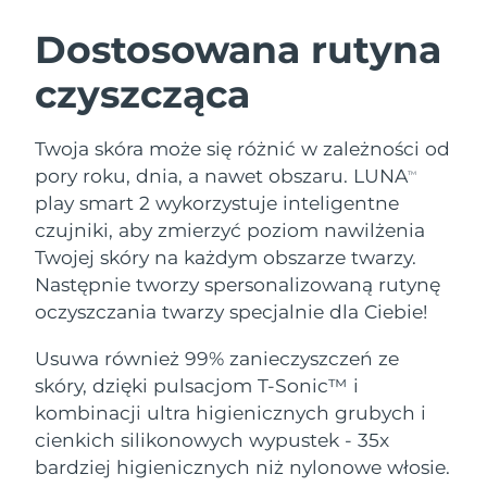
SZWEDZKI RUTYNA PIELĘGNACJI
URODY
Dostosowana rutyna
czyszcząca
Oczekiwany czas dostawy
Australia
13/8/26
Oczekiwany czas dostawy
Twoja skóra może się różnić w zależności od
Oczyszczanie twarzy
Lifting twarzy
Austria
10/8/26
pory roku, dnia, a nawet obszaru. LUNA
TM
LUNA™ 4 zestaw
BEAR™ 2 zestaw
play smart 2 wykorzystuje inteligentne
Oczekiwany czas dostawy
Bahrajn
Anti-aging massage
Microcurrent toning
czujniki, aby zmierzyć poziom nawilżenia
11/8/26
Twojej skóry na każdym obszarze twarzy.
Pielęgnacja jamy
Oczekiwany czas dostawy
Nawilżenie
ustnej
Następnie tworzy spersonalizowaną rutynę
Belgia
10/8/26
LUNA™ 4 Plus
BEAR™ 2 go
oczyszczania twarzy specjalnie dla Ciebie!
UFO™ 3 zestaw
issa™ 4
Massage, LED heating
Microcurrent toning on-the-go
Oczekiwany czas dostawy
FAQ™ ZABIEG ANTI-AGING
Bermudy
Deep facial hydration
Hybrid silicone sonic toothbrush
Usuwa również 99% zanieczyszczeń ze
16/8/26
skóry, dzięki pulsacjom T-Sonic™ i
NEW
Bośnia i
LUNA™ 4 Men
BEAR™ 2 eyes & lips
kombinacji ultra higienicznych grubych i
Oczekiwany czas dostawy
UFO™ 3 LED
Hercegowina
13/8/26
issa™ 4 plus
cienkich silikonowych wypustek - 35x
For men, anti-aging massage
Microcurrent line smoothing device
Near-infrared and red light therapy
Smart hybrid silicone sonic toothbrush
bardziej higienicznych niż nylonowe włosie.
device
Anti-aging
Zabiegi LED
Oczekiwany czas dostawy