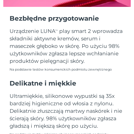
Oczekiwany czas dostawy
Portoryko
12/8/26
Bezbłędne przygotowanie
Oczekiwany czas dostawy
Katar
11/8/26
Urządzenie LUNA
play smart 2 wprowadza
TM
składniki aktywne kremów, serum i
Oczekiwany czas dostawy
Reunion
15/8/26
maseczek głęboko w skórę. Po użyciu 98%
użytkowników zgłasza lepsze wchłanianie
Oczekiwany czas dostawy
Rumunia
produktów pielęgnacji skóry.
10/8/26
Na podstawie testów konsumenckich podmiotu zewnętrznego
Oczekiwany czas dostawy
Rosja
18/8/26
Delikatne i miękkie
Oczekiwany czas dostawy
Ultramiękkie, silikonowe wypustki są 35x
Arabia Saudyjska
11/8/26
bardziej higieniczne od włosia z nylonu.
Delikatnie złuszczają martwy naskórek i nie
Oczekiwany czas dostawy
Singapur
12/8/26
ścierają skóry. 98% użytkowników zgłasza
gładszą i miększą skórę po użyciu.
Oczekiwany czas dostawy
Słowacja