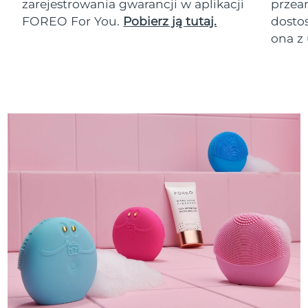
zarejestrowania gwarancji w aplikacji
przean
FOREO For You.
Pobierz ją tutaj.
dosto
ona z