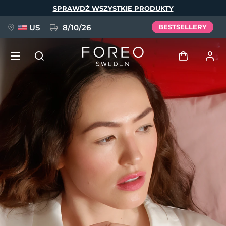
Przejdź
SPRAWDŹ WSZYSTKIE PRODUKTY
do
treści
US
8/10/26
BESTSELLERY
NOWOŚĆ
Zaloguj
Język
BREAKING NEWS
Profil użytkownika
English
Deutsch
Español
Moje urządzenia
FAQ™ Pure Beauty-Tech Elixir
Français
Italiano
Português
Moje zamówienia
Polski
Svenska
Русский
Türkçe
简体中文
繁體中文
Moje adresy
issa™ Teeth Whitening Set
Moje subskrypcje