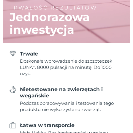
TRWAŁOŚĆ REZULTATÓW
Jednorazowa
inwestycja
Trwałe
Doskonałe wprowadzenie do szczoteczek
LUNA
. 8000 pulsacji na minutę. Do 1000
TM
użyć.
Nietestowane na zwierzętach i
wegańskie
Podczas opracowywania i testowania tego
produktu nie wykorzystano zwierząt.
Łatwa w transporcie
Mała i lekka. Bez konieczności wymiany