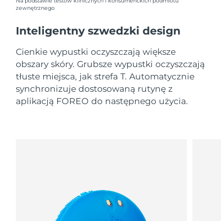
09/08/2026
Na podstawie testów klinicznych i konsumenckich podmiotu
zewnętrznego
Oczekiwany czas dostawy
Słowenia
Inteligentny szwedzki design
09/08/2026
Cienkie wypustki oczyszczają większe
Republika
Oczekiwany czas dostawy
Południowej Afryki
17/08/2026
obszary skóry. Grubsze wypustki oczyszczają
tłuste miejsca, jak strefa T. Automatycznie
Oczekiwany czas dostawy
synchronizuje dostosowaną rutynę z
Korea Południowa
11/08/2026
aplikacją FOREO do następnego użycia.
Oczekiwany czas dostawy
Hiszpania
09/08/2026
Oczekiwany czas dostawy
Szwecja
09/08/2026
Oczekiwany czas dostawy
Szwajcaria
09/08/2026
Oczekiwany czas dostawy
Tajwan
14/08/2026