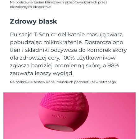
Na podstawie badań klinicznych przeprowadzonych przez
niezależnych ekspertów
Oczekiwany czas dostawy
Holandia
09/08/2026
Zdrowy blask
Oczekiwany czas dostawy
Nowa Zelandia
Pulsacje T-Sonic
delikatnie masują twarz,
TM
09/08/2026
pobudzając mikrokrążenie. Dostarcza ono
tlen i składniki odżywcze do komórek skóry
Oczekiwany czas dostawy
Norwegia
09/08/2026
dla zdrowszej cery. 100% użytkowników
zgłasza bardziej promienną skórę, a 98%
Oczekiwany czas dostawy
Oman
zauważa lepszy wygląd.
12/08/2026
Na podstawie testów konsumenckich podmiotu zewnętrznego
Oczekiwany czas dostawy
Filipiny
12/08/2026
Oczekiwany czas dostawy
Polska
10/08/2026
Oczekiwany czas dostawy
Portugalia
09/08/2026