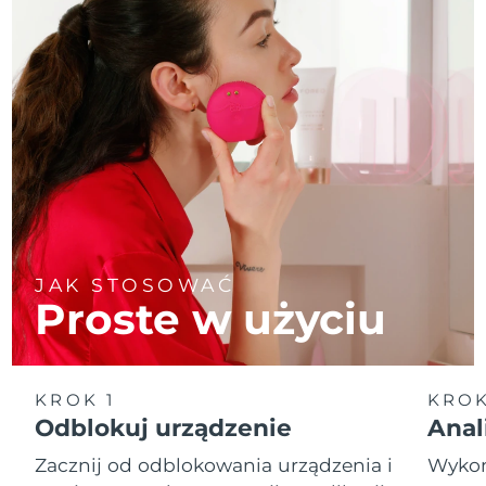
JAK STOSOWAĆ
Proste w użyciu
KROK 1
KROK
Odblokuj urządzenie
Anal
Zacznij od odblokowania urządzenia i
Wykona