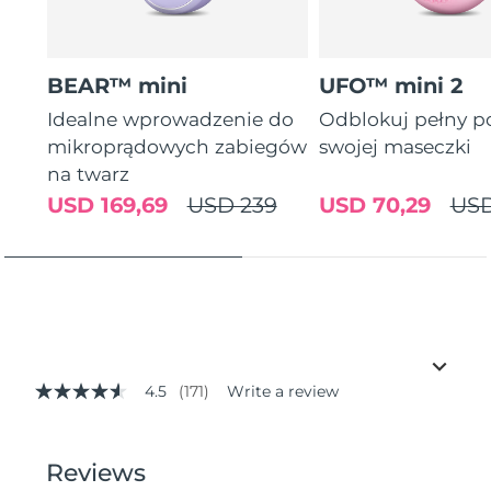
BEAR™ mini
UFO™ mini 2
Idealne wprowadzenie do
Odblokuj pełny p
mikroprądowych zabiegów
swojej maseczki
na twarz
USD 169,69
USD 239
USD 70,29
USD
4.5
(171)
Write a review
4.5
out
of
5
stars,
average