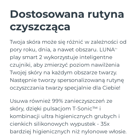
SZWEDZKI RUTYNA PIELĘGNACJI
URODY
Dostosowana rutyna
czyszcząca
Oczekiwany czas dostawy
Australia
12/08/2026
Oczekiwany czas dostawy
Twoja skóra może się różnić w zależności od
Oczyszczanie twarzy
Lifting twarzy
Austria
09/08/2026
pory roku, dnia, a nawet obszaru. LUNA
TM
LUNA™ 4 zestaw
BEAR™ 2 zestaw
play smart 2 wykorzystuje inteligentne
Oczekiwany czas dostawy
Bahrajn
Anti-aging massage
Microcurrent toning
czujniki, aby zmierzyć poziom nawilżenia
10/08/2026
Twojej skóry na każdym obszarze twarzy.
Pielęgnacja jamy
Oczekiwany czas dostawy
Nawilżenie
ustnej
Następnie tworzy spersonalizowaną rutynę
Belgia
09/08/2026
LUNA™ 4 Plus
BEAR™ 2 go
oczyszczania twarzy specjalnie dla Ciebie!
UFO™ 3 zestaw
issa™ 4
Massage, LED heating
Microcurrent toning on-the-go
Oczekiwany czas dostawy
FAQ™ ZABIEG ANTI-AGING
Bermudy
Deep facial hydration
Hybrid silicone sonic toothbrush
Usuwa również 99% zanieczyszczeń ze
15/08/2026
skóry, dzięki pulsacjom T-Sonic™ i
NEW
Bośnia i
LUNA™ 4 Men
BEAR™ 2 eyes & lips
kombinacji ultra higienicznych grubych i
Oczekiwany czas dostawy
UFO™ 3 LED
Hercegowina
12/08/2026
issa™ 4 plus
cienkich silikonowych wypustek - 35x
For men, anti-aging massage
Microcurrent line smoothing device
Near-infrared and red light therapy
Smart hybrid silicone sonic toothbrush
bardziej higienicznych niż nylonowe włosie.
device
Anti-aging
Zabiegi LED
Oczekiwany czas dostawy