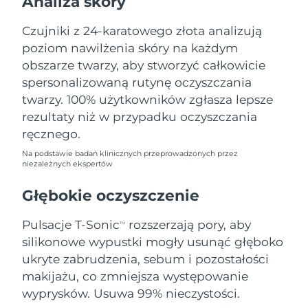
Analiza skóry
Oczekiwany czas dostawy
Liban
10/08/2026
Czujniki z 24-karatowego złota analizują
poziom nawilżenia skóry na każdym
Oczekiwany czas dostawy
Litwa
09/08/2026
obszarze twarzy, aby stworzyć całkowicie
spersonalizowaną rutynę oczyszczania
Oczekiwany czas dostawy
Luksemburg
twarzy. 100% użytkowników zgłasza lepsze
09/08/2026
rezultaty niż w przypadku oczyszczania
Oczekiwany czas dostawy
ręcznego.
SRA Makau (Chiny)
11/08/2026
Na podstawie badań klinicznych przeprowadzonych przez
niezależnych ekspertów
Oczekiwany czas dostawy
Malezja
12/08/2026
Głębokie oczyszczenie
Oczekiwany czas dostawy
Malta
Pulsacje T-Sonic
rozszerzają pory, aby
09/08/2026
TM
silikonowe wypustki mogły usunąć głęboko
Oczekiwany czas dostawy
ukryte zabrudzenia, sebum i pozostałości
Meksyk
13/08/2026
makijażu, co zmniejsza występowanie
wyprysków. Usuwa 99% nieczystości.
Oczekiwany czas dostawy
Monako
10/08/2026