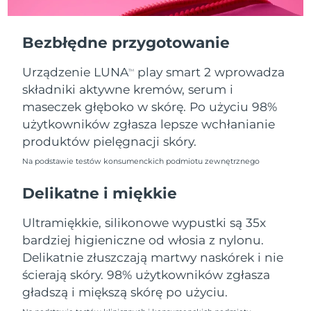
Oczekiwany czas dostawy
Portoryko
11/08/2026
Bezbłędne przygotowanie
Oczekiwany czas dostawy
Katar
10/08/2026
Urządzenie LUNA
play smart 2 wprowadza
TM
składniki aktywne kremów, serum i
Oczekiwany czas dostawy
Reunion
14/08/2026
maseczek głęboko w skórę. Po użyciu 98%
użytkowników zgłasza lepsze wchłanianie
Oczekiwany czas dostawy
Rumunia
produktów pielęgnacji skóry.
09/08/2026
Na podstawie testów konsumenckich podmiotu zewnętrznego
Oczekiwany czas dostawy
Rosja
17/08/2026
Delikatne i miękkie
Oczekiwany czas dostawy
Ultramiękkie, silikonowe wypustki są 35x
Arabia Saudyjska
10/08/2026
bardziej higieniczne od włosia z nylonu.
Delikatnie złuszczają martwy naskórek i nie
Oczekiwany czas dostawy
Singapur
11/08/2026
ścierają skóry. 98% użytkowników zgłasza
gładszą i miększą skórę po użyciu.
Oczekiwany czas dostawy
Słowacja