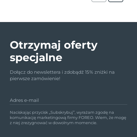
Otrzymaj oferty
specjalne
Dołącz do newslettera i zdobądź 15% zniżki na
pierwsze zamówienie!
Adres e-mail
Naciskając przycisk „Subskrybuj”, wyrażam zgodę na
komunikację marketingową firmy FOREO. Wiem, że mogę
z niej zrezygnować w dowolnym momencie.