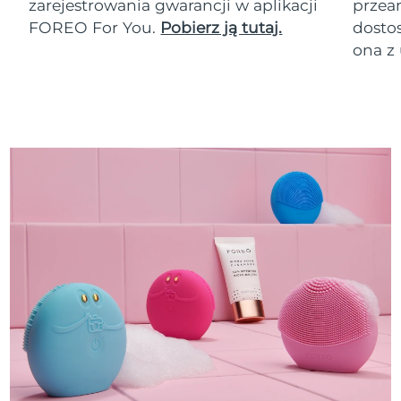
zarejestrowania gwarancji w aplikacji
przean
FOREO For You.
Pobierz ją tutaj.
dosto
ona z