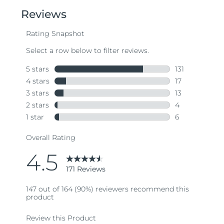
5
stars,
average
rating
value.
Read
171
Reviews.
Same
page
link.