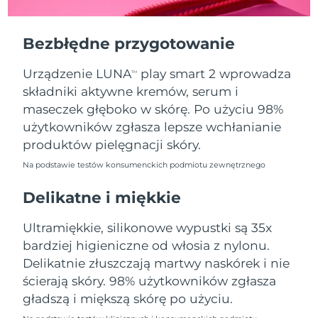
Oczekiwany czas dostawy
Portoryko
8/11/26
Bezbłędne przygotowanie
Oczekiwany czas dostawy
Katar
8/10/26
Urządzenie LUNA
play smart 2 wprowadza
TM
składniki aktywne kremów, serum i
Oczekiwany czas dostawy
Reunion
8/14/26
maseczek głęboko w skórę. Po użyciu 98%
użytkowników zgłasza lepsze wchłanianie
Oczekiwany czas dostawy
Rumunia
produktów pielęgnacji skóry.
8/9/26
Na podstawie testów konsumenckich podmiotu zewnętrznego
Oczekiwany czas dostawy
Rosja
8/17/26
Delikatne i miękkie
Oczekiwany czas dostawy
Ultramiękkie, silikonowe wypustki są 35x
Arabia Saudyjska
8/10/26
bardziej higieniczne od włosia z nylonu.
Delikatnie złuszczają martwy naskórek i nie
Oczekiwany czas dostawy
Singapur
8/11/26
ścierają skóry. 98% użytkowników zgłasza
gładszą i miększą skórę po użyciu.
Oczekiwany czas dostawy
Słowacja