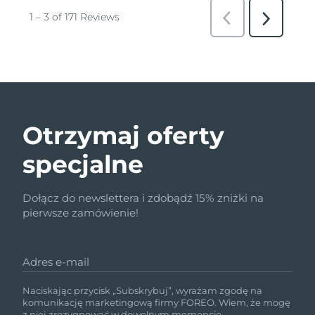
Otrzymaj oferty
specjalne
Dołącz do newslettera i zdobądź 15% zniżki na
pierwsze zamówienie!
Adres e-mail
Naciskając przycisk „Subskrybuj”, wyrażam zgodę na
komunikację marketingową firmy FOREO. Wiem, że mogę
z niej zrezygnować w dowolnym momencie.