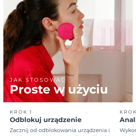
JAK STOSOWAĆ
Proste w użyciu
KROK 1
KROK
Odblokuj urządzenie
Anal
Zacznij od odblokowania urządzenia i
Wykona