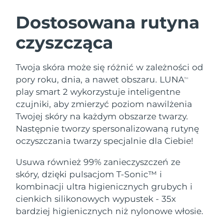
SZWEDZKI RUTYNA PIELĘGNACJI
URODY
Dostosowana rutyna
czyszcząca
Oczekiwany czas dostawy
Australia
8/12/26
Oczekiwany czas dostawy
Twoja skóra może się różnić w zależności od
Oczyszczanie twarzy
Lifting twarzy
Austria
8/9/26
pory roku, dnia, a nawet obszaru. LUNA
TM
LUNA™ 4 zestaw
BEAR™ 2 zestaw
play smart 2 wykorzystuje inteligentne
Oczekiwany czas dostawy
Bahrajn
Anti-aging massage
Microcurrent toning
czujniki, aby zmierzyć poziom nawilżenia
8/10/26
Twojej skóry na każdym obszarze twarzy.
Pielęgnacja jamy
Oczekiwany czas dostawy
Nawilżenie
ustnej
Następnie tworzy spersonalizowaną rutynę
Belgia
8/9/26
LUNA™ 4 Plus
BEAR™ 2 go
oczyszczania twarzy specjalnie dla Ciebie!
UFO™ 3 zestaw
issa™ 4
Massage, LED heating
Microcurrent toning on-the-go
Oczekiwany czas dostawy
FAQ™ ZABIEG ANTI-AGING
Bermudy
Deep facial hydration
Hybrid silicone sonic toothbrush
Usuwa również 99% zanieczyszczeń ze
8/15/26
skóry, dzięki pulsacjom T-Sonic™ i
NEW
Bośnia i
LUNA™ 4 Men
BEAR™ 2 eyes & lips
kombinacji ultra higienicznych grubych i
Oczekiwany czas dostawy
UFO™ 3 LED
Hercegowina
8/12/26
issa™ 4 plus
cienkich silikonowych wypustek - 35x
For men, anti-aging massage
Microcurrent line smoothing device
Near-infrared and red light therapy
Smart hybrid silicone sonic toothbrush
bardziej higienicznych niż nylonowe włosie.
device
Anti-aging
Zabiegi LED
Oczekiwany czas dostawy