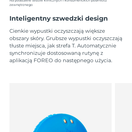
8/9/26
Na podstawie testów klinicznych i konsumenckich podmiotu
zewnętrznego
Oczekiwany czas dostawy
Słowenia
Inteligentny szwedzki design
8/9/26
Cienkie wypustki oczyszczają większe
Republika
Oczekiwany czas dostawy
Południowej Afryki
8/17/26
obszary skóry. Grubsze wypustki oczyszczają
tłuste miejsca, jak strefa T. Automatycznie
Oczekiwany czas dostawy
synchronizuje dostosowaną rutynę z
Korea Południowa
8/11/26
aplikacją FOREO do następnego użycia.
Oczekiwany czas dostawy
Hiszpania
8/9/26
Oczekiwany czas dostawy
Szwecja
8/9/26
Oczekiwany czas dostawy
Szwajcaria
8/9/26
Oczekiwany czas dostawy
Tajwan
8/14/26