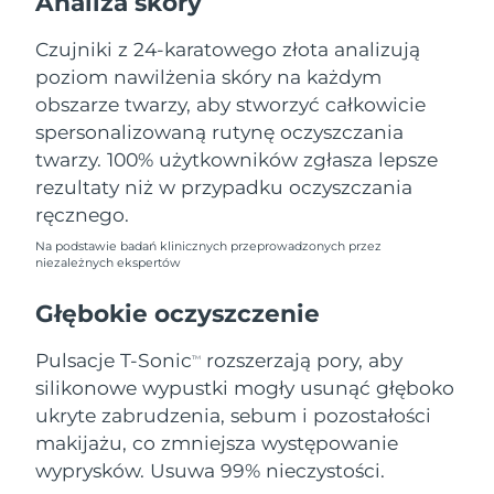
Analiza skóry
Oczekiwany czas dostawy
Liban
8/10/26
Czujniki z 24-karatowego złota analizują
poziom nawilżenia skóry na każdym
Oczekiwany czas dostawy
Litwa
8/9/26
obszarze twarzy, aby stworzyć całkowicie
spersonalizowaną rutynę oczyszczania
Oczekiwany czas dostawy
Luksemburg
twarzy. 100% użytkowników zgłasza lepsze
8/9/26
rezultaty niż w przypadku oczyszczania
Oczekiwany czas dostawy
ręcznego.
SRA Makau (Chiny)
8/11/26
Na podstawie badań klinicznych przeprowadzonych przez
niezależnych ekspertów
Oczekiwany czas dostawy
Malezja
8/12/26
Głębokie oczyszczenie
Oczekiwany czas dostawy
Malta
Pulsacje T-Sonic
rozszerzają pory, aby
8/9/26
TM
silikonowe wypustki mogły usunąć głęboko
Oczekiwany czas dostawy
ukryte zabrudzenia, sebum i pozostałości
Meksyk
8/13/26
makijażu, co zmniejsza występowanie
wyprysków. Usuwa 99% nieczystości.
Oczekiwany czas dostawy
Monako
8/10/26