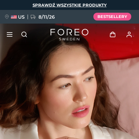
Przejdź
SPRAWDŹ WSZYSTKIE PRODUKTY
do
treści
US
8/11/26
BESTSELLERY
NOWOŚĆ
Zaloguj
Język
BREAKING NEWS
Profil użytkownika
English
Deutsch
Español
Moje urządzenia
FAQ™ Pure Beauty-Tech Elixir
Français
Italiano
Português
Moje zamówienia
Polski
Svenska
Русский
Türkçe
简体中文
繁體中文
Moje adresy
issa™ Teeth Whitening Set
Moje subskrypcje