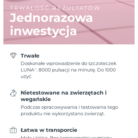
TRWAŁOŚĆ REZULTATÓW
Jednorazowa
inwestycja
Trwałe
Doskonałe wprowadzenie do szczoteczek
LUNA
. 8000 pulsacji na minutę. Do 1000
TM
użyć.
Nietestowane na zwierzętach i
wegańskie
Podczas opracowywania i testowania tego
produktu nie wykorzystano zwierząt.
Łatwa w transporcie
Mała i lekka. Bez konieczności wymiany