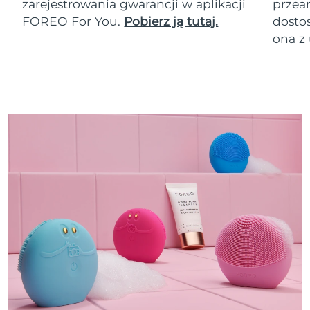
zarejestrowania gwarancji w aplikacji
przean
FOREO For You.
Pobierz ją tutaj.
dosto
ona z