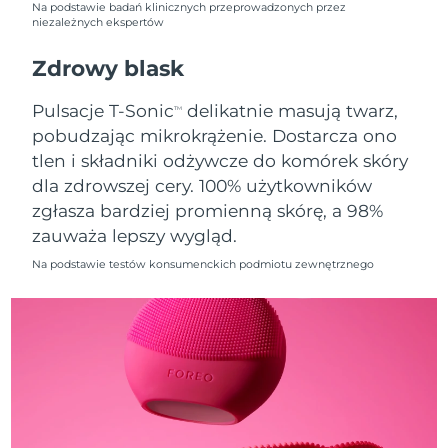
Na podstawie badań klinicznych przeprowadzonych przez
niezależnych ekspertów
Oczekiwany czas dostawy
Holandia
8/9/26
Zdrowy blask
Oczekiwany czas dostawy
Nowa Zelandia
Pulsacje T-Sonic
delikatnie masują twarz,
TM
8/9/26
pobudzając mikrokrążenie. Dostarcza ono
tlen i składniki odżywcze do komórek skóry
Oczekiwany czas dostawy
Norwegia
8/9/26
dla zdrowszej cery. 100% użytkowników
zgłasza bardziej promienną skórę, a 98%
Oczekiwany czas dostawy
Oman
zauważa lepszy wygląd.
8/12/26
Na podstawie testów konsumenckich podmiotu zewnętrznego
Oczekiwany czas dostawy
Filipiny
8/12/26
Oczekiwany czas dostawy
Polska
8/10/26
Oczekiwany czas dostawy
Portugalia
8/9/26