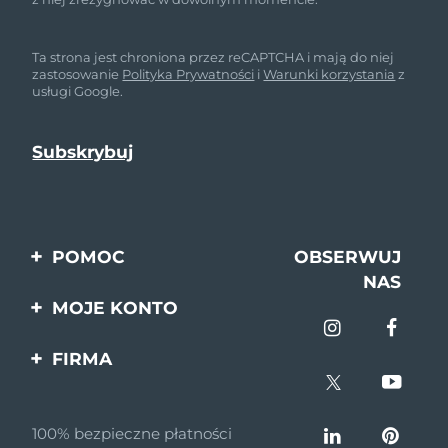
Ta strona jest chroniona przez reCAPTCHA i mają do niej
zastosowanie
Polityka Prywatności
i
Warunki korzystania
z
usługi Google.
POMOC
OBSERWUJ
NAS
Kontakt
MOJE KONTO
Zamówienia & Wysyłka
Rejestracja produktu
FIRMA
Gwarancja & Zwroty
Pomoc
O nas
Pytania i odpowiedzi
100% bezpieczne płatności
Program partnerski