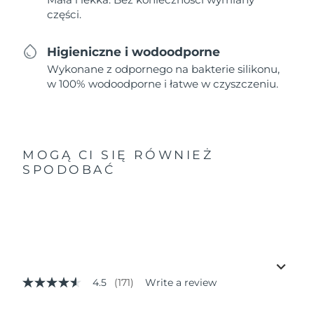
części.
Higieniczne i wodoodporne
Wykonane z odpornego na bakterie silikonu,
w 100% wodoodporne i łatwe w czyszczeniu.
MOGĄ CI SIĘ RÓWNIEŻ
SPODOBAĆ
4.5
(171)
Write a review
4.5
out
of